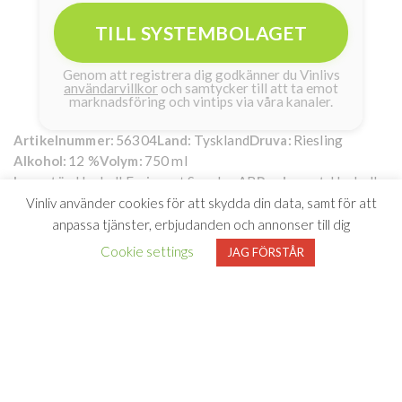
TILL SYSTEMBOLAGET
Genom att registrera dig godkänner du Vinlivs
användarvillkor
och samtycker till att ta emot
marknadsföring och vintips via våra kanaler.
56304
Tyskland
Riesling
Artikelnummer:
Land:
Druva:
12 %
750 ml
Alkohol:
Volym:
Henkell Freixenet Sweden AB
Henkell
Importör:
Producent:
Vinliv använder cookies för att skydda din data, samt för att
Tareq Taylor Riesling
139kr
anpassa tjänster, erbjudanden och annonser till dig
Härligt vitt på Riesling
Cookie settings
JAG FÖRSTÅR
från Tareq Taylor
Kocken, krögaren och kokboksförfattaren Tareq Taylor
är ett kärt namn hos det svenska folket.
Under de
senaste åren har han synts flitigt i tv-rutan och
inspirerat med sin livsresa och
passionerade kärlek till