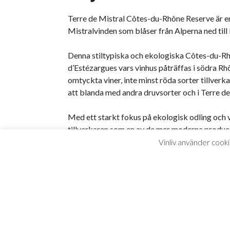
Terre de Mistral Côtes-du-Rhône Reserve är en 
Mistralvinden som blåser från Alperna ned till
Denna stiltypiska och ekologiska Côtes-du-Rh
d’Estézargues vars vinhus påträffas i södra R
omtyckta viner, inte minst röda sorter tillve
att blanda med andra druvsorter och i Terre de
Med ett starkt fokus på ekologisk odling och v
tillverkaren som en av de mer moderna produce
erhåller vinet dessutom Systembolagets märkni
Vinliv använder cooki
Terre de Mistral bjuderpå en kryddig doft med 
tillsammans med blåbär och örter likaså återspe
tillsammans med en klassisk boeuf bourguignon
RECENSIONER