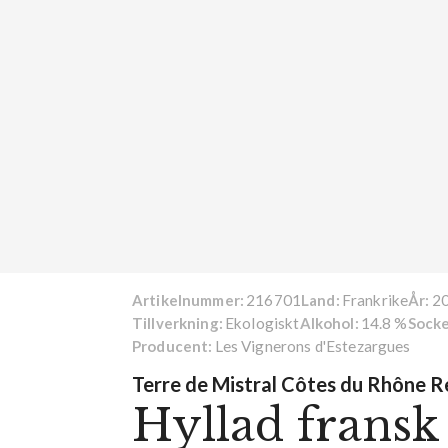
216701
Frankrike
2
Artikelnummer:
Land:
År:
Ekologiskt
14.8 %
Tillverkning:
Alkohol:
Socke
Les Vignerons d'Estezargues
Producent:
Terre de Mistral Côtes du Rhône R
Hyllad fransk 