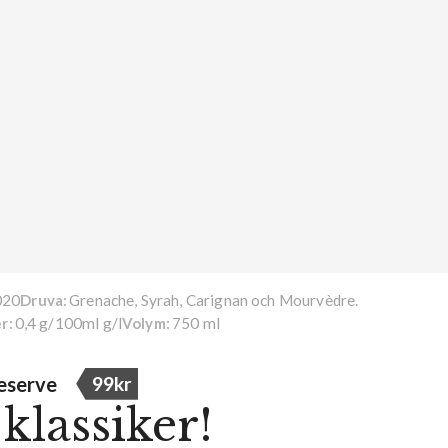
020
Grenache, Syrah, Carignan och Mourvèdre.
Druva:
0,4 g/100ml g/l
750 ml
r:
Volym:
eserve
99kr
klassiker!