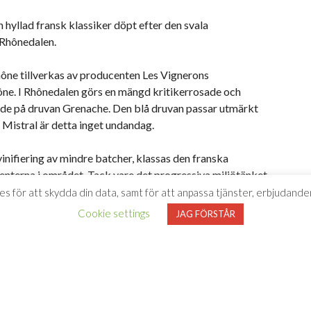
hyllad fransk klassiker döpt efter den svala
 Rhônedalen.
ône tillverkas av producenten Les Vignerons
hône. I Rhônedalen görs en mängd kritikerrosade och
rkade på druvan Grenache. Den blå druvan passar utmärkt
 Mistral är detta inget undandag.
inifiering av mindre batcher, klassas den franska
nterna i området. Tack vare det progressiva miljötänket
ng hållbart val.
es för att skydda din data, samt för att anpassa tjänster, erbjudanden
Cookie settings
JAG FÖRSTÅR
inslag av björnbär, skogshallon, lagerblad och viol som
glas i smaken. Ett lysande val av vin att avnjuta i höst
, örtbakat lamm eller en mustig linsgryta.