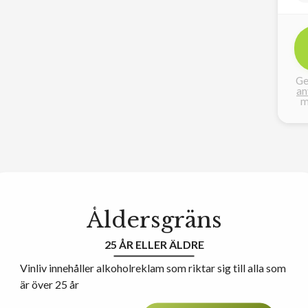
Ge
an
m
Åldersgräns
25 ÅR ELLER ÄLDRE
Vinliv innehåller alkoholreklam som riktar sig till alla som
är över 25 år