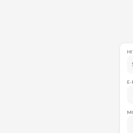
H
E
M