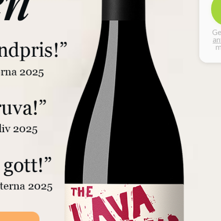
Ge
an
m