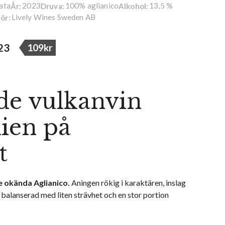
cata
2023
100% aglianico
13,5 %
År:
Druva:
Alkohol:
Lively Wines Sweden AB
ör:
023
109kr
de vulkanvin
lien på
t
e okända Aglianico.
Aningen rökig i karaktären, inslag
t balanserad med liten strävhet och en stor portion