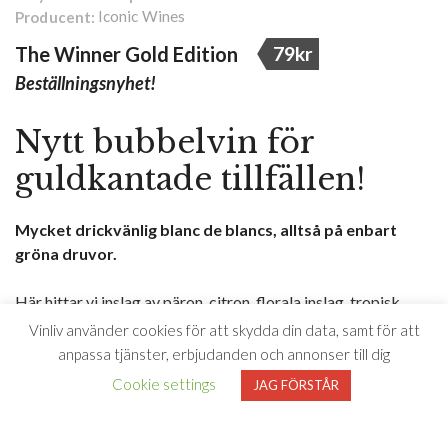
Iconic Wines
Producent:
The Winner Gold Edition
79kr
Beställningsnyhet!
Nytt bubbelvin för
guldkantade tillfällen!
Mycket drickvänlig blanc de blancs, alltså på enbart
gröna druvor.
Här hittar vi inslag av päron, citron, florala inslag, tropisk
frukt, äpple, persika, melon i mycket fin balans och
Vinliv använder cookies för att skydda din data, samt för att
lättdrucken stil.
anpassa tjänster, erbjudanden och annonser till dig
Cookie settings
JAG FÖRSTÅR
Perfekt när du verkligen vill fira något stort.