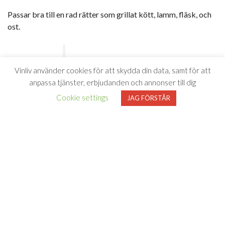
Passar bra till en rad rätter som grillat kött, lamm, fläsk, och
ost.
”
Ett definitivt fynd för en
Vinliv använder cookies för att skydda din data, samt för att
ringa slant, helt enkelt!
anpassa tjänster, erbjudanden och annonser till dig
Resultatet av 500 lokala
Cookie settings
JAG FÖRSTÅR
vinodlares förenade slit och
ambition i en magisk
hembygd.
”
– Bengt-Göran Kronstam,
Vinbörsen aug 2025
”Saftigt, friskt och inbjudande med en korg