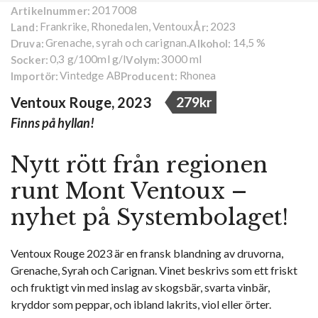
2017008
Artikelnummer:
Frankrike, Rhonedalen, Ventoux
2023
Land:
År:
Grenache, syrah och carignan.
14,5 %
Druva:
Alkohol:
0,3 g/100ml g/l
3000 ml
Socker:
Volym:
Vintedge AB
Rhonea
Importör:
Producent:
Ventoux Rouge, 2023
279kr
Finns på hyllan!
Nytt rött från regionen
runt Mont Ventoux –
nyhet på Systembolaget!
Ventoux Rouge 2023 är en fransk blandning av druvorna,
Grenache, Syrah och Carignan. Vinet beskrivs som ett friskt
och fruktigt vin med inslag av skogsbär, svarta vinbär,
kryddor som peppar, och ibland lakrits, viol eller örter.