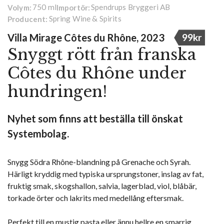
750 ml
Spendrups Bryggeri AB
Volym:
Importör:
Spring Wine & Spirits
Producent:
Villa Mirage Côtes du Rhône, 2023
99kr
Snyggt rött från franska
Côtes du Rhône under
hundringen!
Nyhet som finns att beställa till önskat
Systembolag.
Snygg Södra Rhône-blandning på Grenache och Syrah.
Härligt kryddig med typiska ursprungstoner, inslag av fat,
fruktig smak, skogshallon, salvia, lagerblad, viol, blåbär,
torkade örter och lakrits med medellång eftersmak.
Perfekt till en mustig pasta eller ännu hellre en smarrig