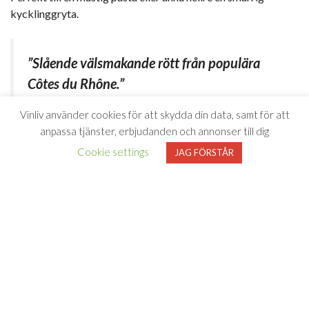
kycklinggryta.
”Slående välsmakande rött från populära
Côtes du Rhône.”
Vinliv använder cookies för att skydda din data, samt för att
– Johan Franco Cereceda, Vinliv mars 2025
anpassa tjänster, erbjudanden och annonser till dig
Cookie settings
JAG FÖRSTÅR
GULD!
”Beautifully crafted
Côtes du Rhône.”
– Gilbert & Gaillard januari
2025