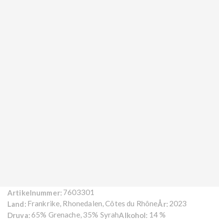
7603301
Artikelnummer:
Frankrike, Rhonedalen, Côtes du Rhône
2023
Land:
År:
65% Grenache, 35% Syrah
14 %
Druva:
Alkohol: