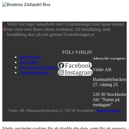
Vinliv har inget samarbete med Systembolaget utan tipsar endast
om viner som finns i deras sortiment. All försäljning samt
beställning sker på och genom Systembolaget.se
FÖLJ VINLIV
Bli medlem
Adress för varuprov
Om Vinliv
Facebook
Personuppgiftspolicy
Vinliv AB
Instagram
Användarvillkor
Hammarbybacken
27, våning 25
120 30 Stockholm
Att: ”Namn på
mottagare”
Vinliv AB •
Hammarbybacken 27, 120 30 Stockholm •
info@vinliv.se
Vinliv använder cookies för att skydda din data, samt för att anpassa