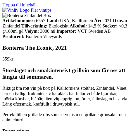
Hoppa till innehåll
Fler vintips
Artikelnummer:
6557
Land:
USA, Kalifornien
År:
2021
Druva:
Zinfandel
Tillverkning:
Ekologiskt
Alkohol:
14,5 %
Socker:
<0,3
g/100ml g/l
Volym:
3000 ml
Importör:
VCT Sweden AB
Producent:
Bonterra Vineyards
Bonterra The Econic, 2021
359kr
Storslaget och smakintensivt grillvin som får oss att
längta till sommaren.
Riktigt bra rött vin på box på Kaliforniens stolthet, Zinfandel. Vinet
har en tydligt fruktintensiv karaktär, här hittar vi både björnbär,
mörka körsbär, blåbär, liten vitpepprig ton, örter, fatinslag och salvia.
Lång eftersmak, kraftfullt i druvtypisk stil.
Perfekt till en grillade ribs som serveras med grillade grönsaker och
chimichurri.