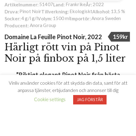
51407
Frankrike
2022
Artikelnummer:
Land:
År:
Pinot Noir
Ekologiskt
13,5 %
Druva:
Tillverkning:
Alkohol:
4 g/l g/l
1500 ml
Anora Sweden
Socker:
Volym:
Importör:
Anora Group
Producent:
Domaine La Feuille Pinot Noir, 2022
159kr
Härligt rött vin på Pinot
Noir på finbox på 1,5 liter
”Riktigt elegant Pinot Noir från bästa
Vinliv använder cookies för att skydda din data, samt för att
Frankrike.”
anpassa tjänster, erbjudanden och annonser till dig
Cookie settings
JAG FÖRSTÅR
Finbox!
Ska det vara. 1,5 liter. Smart, bra att ha med sig (som
present!) och med tanke på att vinet i en öppnad box håller i
flera veckor, kan man njuta i lugn och ro. Och alla vi som
tänker på miljön, gillar ju boxen.