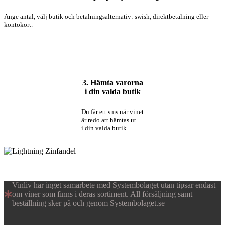
Ange antal, välj butik och betalningsalternativ: swish, direktbetalning eller
kontokort.
3. Hämta varorna
i din valda butik
Du får ett sms när vinet
är redo att hämtas ut
i din valda butik.
Vinliv har inget samarbete med Systembolaget utan tipsar endast
om viner som finns i deras sortiment. All försäljning samt
beställning sker på och genom Systembolaget.se