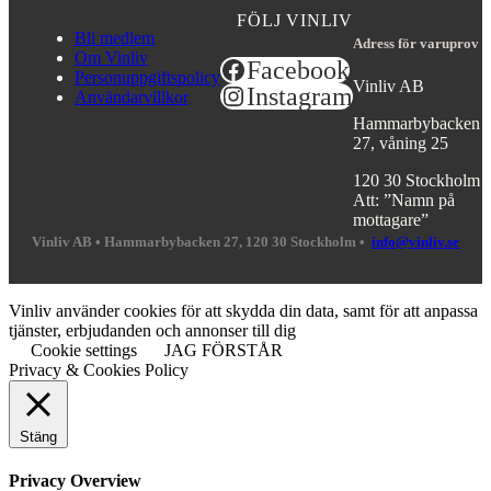
FÖLJ VINLIV
Bli medlem
Adress för varuprov
Om Vinliv
Facebook
Personuppgiftspolicy
Vinliv AB
Instagram
Användarvillkor
Hammarbybacken
27, våning 25
120 30 Stockholm
Att: ”Namn på
mottagare”
Vinliv AB •
Hammarbybacken 27, 120 30 Stockholm •
info@vinliv.se
Vinliv använder cookies för att skydda din data, samt för att anpassa
tjänster, erbjudanden och annonser till dig
Cookie settings
JAG FÖRSTÅR
Privacy & Cookies Policy
Stäng
Privacy Overview