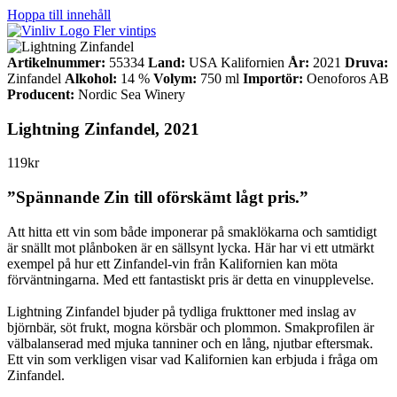
Hoppa till innehåll
Fler vintips
Artikelnummer:
55334
Land:
USA Kalifornien
År:
2021
Druva:
Zinfandel
Alkohol:
14 %
Volym:
750 ml
Importör:
Oenoforos AB
Producent:
Nordic Sea Winery
Lightning Zinfandel, 2021
119kr
”Spännande Zin till oförskämt lågt pris.”
Att hitta ett vin som både imponerar på smaklökarna och samtidigt
är snällt mot plånboken är en sällsynt lycka. Här har vi ett utmärkt
exempel på hur ett Zinfandel-vin från Kalifornien kan möta
förväntningarna. Med ett fantastiskt pris är detta en vinupplevelse.
Lightning Zinfandel bjuder på tydliga frukttoner med inslag av
björnbär, söt frukt, mogna körsbär och plommon. Smakprofilen är
välbalanserad med mjuka tanniner och en lång, njutbar eftersmak.
Ett vin som verkligen visar vad Kalifornien kan erbjuda i fråga om
Zinfandel.