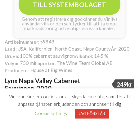
TILL SYSTEMBOLAGET
Genom att registrera dig godkänner du Vinlivs
användarvillkor
och samtycker till att ta emot
marknadsföring och vintips via våra kanaler.
59948
Artikelnummer:
USA, Kalifornien, North Coast, Napa County
2020
Land:
År:
100% cabernet sauvignon
14.5 %
Druva:
Alkohol:
750 ml
The Wine Team Global AB
Volym:
Importör:
House of Big Wines
Producent:
Lynx Napa Valley Cabernet
249kr
Sauvignon, 2020
Prissänkt Cabernet
Vinliv använder cookies för att skydda din data, samt för att
anpassa tjänster, erbjudanden och annonser till dig
Sauvignon med kraft och
Cookie settings
JAG FÖRSTÅR
elegans
”Lysande Cabernet Sauvignon med extra allt.”