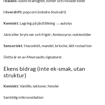
I balans:
subtil krämighet, nötter och rostade toner
I överdrift:
popcorn (mindre önskvärt)
Kemiskt:
Lagring på jästfällning → autolys
Jästceller bryts ner och frigör: Aminosyror, nukleotider
Sensoriskt:
Hasselnöt, mandel, brioche, lätt rostad ton
Detta är en av Meursaults signaturer.
Ekens bidrag (inte ek-smak, utan
struktur)
Kemiskt:
Vanillin, laktoner, fenoler
Samtidig mikrooxidation