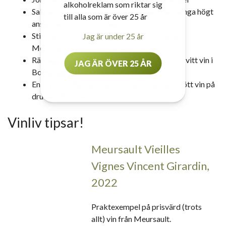
alkoholreklam som riktar sig
Saknar Grand Cru-klassificering men har många högt
till alla som är över 25 år
ansedda Premier Cru-lägen
Stilistiskt kraftfullare än grannarna Puligny-
Jag är under 25 år
Montrachet och Chassagne-Montrachet
Räknas till de mest prestigefyllda byarna för vitt vin i
JAG ÄR ÖVER 25 ÅR
Bourgogne
En mycket liten del (runt 10 ha) producerar rött vin på
druvan Pinot Noir
Vinliv tipsar!
Meursault Vieilles
Vignes Vincent Girardin,
2022
Praktexempel på prisvärd (trots
allt) vin från Meursault.