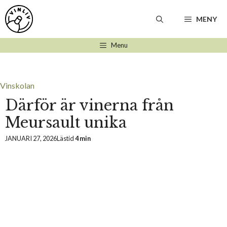
Hoppa
till
MENY
innehåll
Menu
Vinskolan
Därför är vinerna från
Meursault unika
JANUARI 27, 2026
Lästid
4 min