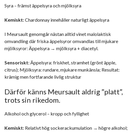
Syra – främst äppelsyra och mjölksyra
Kemiskt:
Chardonnay innehåller naturligt äppelsyra
I Meursault genomgår nästan alltid vinet malolaktisk
omvandling där friska äppelsyror omvandlas till mjukare
mjölksyror: Äppelsyra → mjölksyra + diacetyl.
Sensoriskt:
Äppelsyra: friskhet, stramhet (grönt äpple,
citrus); Mjölksyra: rundare, mjukare munkänsla; Resultat:
krämig men fortfarande livlig struktur
Därför känns Meursault aldrig ”platt”,
trots sin rikedom.
Alkohol och glycerol – kropp och fyllighet
Kemiskt:
Relativt hög sockerackumulation → högre alkohol;