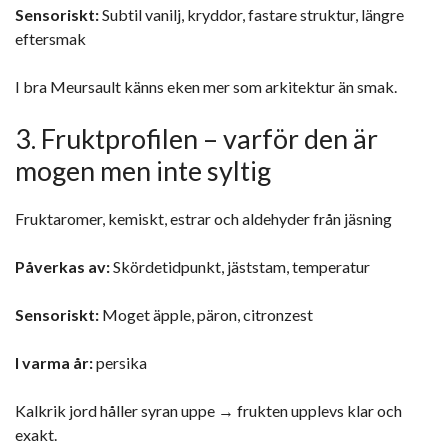
Sensoriskt:
Subtil vanilj, kryddor, fastare struktur, längre
eftersmak
I bra Meursault känns eken mer som arkitektur än smak.
3. Fruktprofilen – varför den är
mogen men inte syltig
Fruktaromer, kemiskt, estrar och aldehyder från jäsning
Påverkas av:
Skördetidpunkt, jäststam, temperatur
Sensoriskt:
Moget äpple, päron, citronzest
I varma år:
persika
Kalkrik jord håller syran uppe → frukten upplevs klar och
exakt.