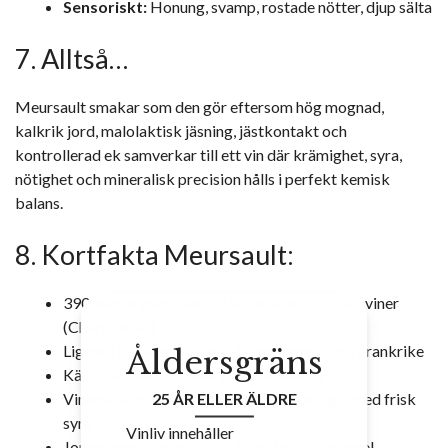
Sensoriskt:
Honung, svamp, rostade nötter, djup sälta
7. Alltså…
Meursault smakar som den gör eftersom hög mognad,
kalkrik jord, malolaktisk jäsning, jästkontakt och
kontrollerad ek samverkar till ett vin där krämighet, syra,
nötighet och mineralisk precision hålls i perfekt kemisk
balans.
8. Kortfakta Meursault:
390 hektar med över 90 % dedikerat till vita viner
(Chardonnay)
Ligger i Côte de Beaune i Bourgogne, östra Frankrike
Åldersgräns
Känd för sina vita viner på Chardonnay
25 ÅR ELLER ÄLDRE
Vinerna är ofta fylliga, nötiga och smöriga med frisk
syra
Vinliv innehåller
Jordmånen domineras av kalksten och märgel