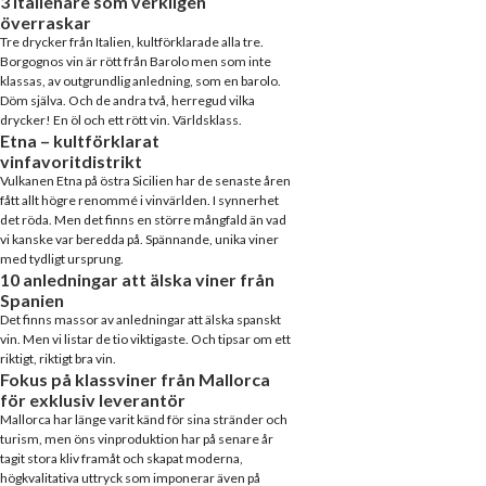
3 italienare som verkligen
överraskar
Tre drycker från Italien, kultförklarade alla tre.
Borgognos vin är rött från Barolo men som inte
klassas, av outgrundlig anledning, som en barolo.
Döm själva. Och de andra två, herregud vilka
drycker! En öl och ett rött vin. Världsklass.
Etna – kultförklarat
vinfavoritdistrikt
Vulkanen Etna på östra Sicilien har de senaste åren
fått allt högre renommé i vinvärlden. I synnerhet
det röda. Men det finns en större mångfald än vad
vi kanske var beredda på. Spännande, unika viner
med tydligt ursprung.
10 anledningar att älska viner från
Spanien
Det finns massor av anledningar att älska spanskt
vin. Men vi listar de tio viktigaste. Och tipsar om ett
riktigt, riktigt bra vin.
Fokus på klassviner från Mallorca
för exklusiv leverantör
Mallorca har länge varit känd för sina stränder och
turism, men öns vinproduktion har på senare år
tagit stora kliv framåt och skapat moderna,
högkvalitativa uttryck som imponerar även på