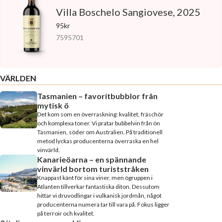
Villa Boschelo Sangiovese, 2025
95kr
7595701
VÄRLDEN
Tasmanien – favoritbubblor från
mytisk ö
Det kom som en överraskning: kvalitet, fräschör
och komplexa toner. Vi pratar bubbelvin från ön
Tasmanien, söder om Australien. På traditionell
metod lyckas producenterna överraska en hel
vinvärld.
Kanarieöarna – en spännande
vinvärld bortom turiststråken
Knappast känt för sina viner, men ögruppen i
Atlanten tillverkar fantastiska diton. Dessutom
hittar vi druvodlingar i vulkanisk jordmån, något
producenterna numera tar till vara på. Fokus ligger
på terroir och kvalitet.