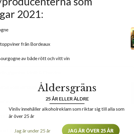
a/producenterna som
gar 2021:
ogne
a toppviner från Bordeaux
ourgogne av både rött och vitt vin
från giganten Moët & Chandon
Åldersgräns
ktat som världens bästa vin, rött från Bourgogne
25 ÅR ELLER ÄLDRE
nt av rött vin i Bordeaux
Vinliv innehåller alkoholreklam som riktar sig till alla som
stra Bordeaux
är över 25 år
na i Italien
Jag är under 25 år
JAG ÄR ÖVER 25 ÅR