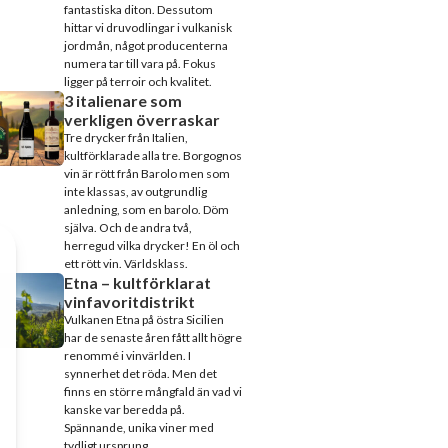
fantastiska diton. Dessutom
hittar vi druvodlingar i vulkanisk
jordmån, något producenterna
numera tar till vara på. Fokus
ligger på terroir och kvalitet.
3 italienare som
verkligen överraskar
Tre drycker från Italien,
kultförklarade alla tre. Borgognos
vin är rött från Barolo men som
inte klassas, av outgrundlig
anledning, som en barolo. Döm
själva. Och de andra två,
herregud vilka drycker! En öl och
ett rött vin. Världsklass.
Etna – kultförklarat
vinfavoritdistrikt
Vulkanen Etna på östra Sicilien
har de senaste åren fått allt högre
renommé i vinvärlden. I
synnerhet det röda. Men det
finns en större mångfald än vad vi
kanske var beredda på.
Spännande, unika viner med
tydligt ursprung.