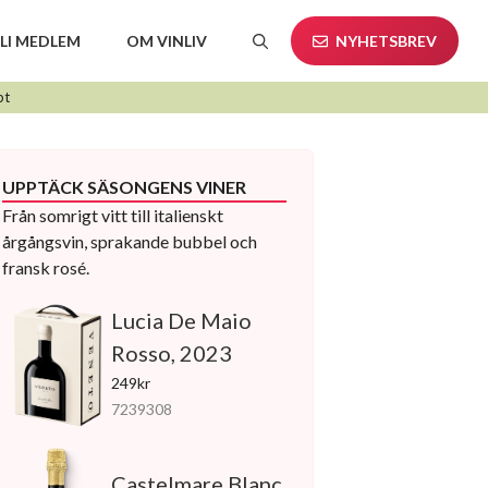
LI MEDLEM
OM VINLIV
NYHETSBREV
pt
UPPTÄCK SÄSONGENS VINER
Från somrigt vitt till italienskt
årgångsvin, sprakande bubbel och
fransk rosé.
Lucia De Maio
Rosso, 2023
249kr
7239308
Castelmare Blanc