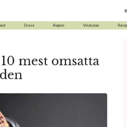
B
and
Druva
Region
Vinskolan
Rece
 10 mest omsatta
lden