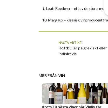
9. Louis Roederer – ett av de stora, m
10. Margaux – klassisk vinproducent fr
NÄSTA ARTIKEL
Köttbullar på grekiskt eller
indiskt vis
MER FRÅN
VIN
Årets 10 bästa viner när Vinliv får