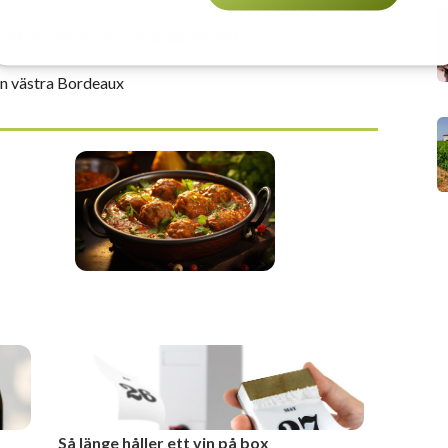
est välrenommerade champagnehusen
ån västra Bordeaux
Så länge håller ett vin på box