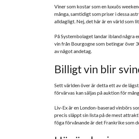
Viner som kostar som en luxuös weeken
många, samtidigt som priser i dessa ast
alldagligt. Nej, det här är en värld som lite
På Systembolaget landar ibland några e
vin från Bourgogne som betingar över 30
av något andetag.
Billigt vin blir sv
Sett världen över är detta ett av de läg
förvärvas kan säljas på auktion för mån
Liv-Ex är en London-baserad vinbörs som
precis släppt sin lista på de mest attr
föga förvånande är det Frankrike som d