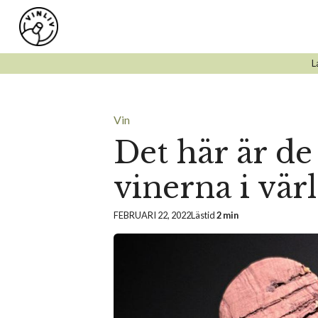
Hoppa
till
innehåll
L
Vin
Det här är de
vinerna i vär
FEBRUARI 22, 2022
Lästid
2 min