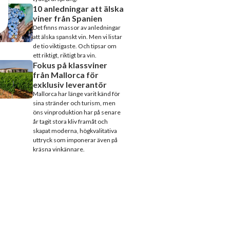
10 anledningar att älska
viner från Spanien
Det finns massor av anledningar
att älska spanskt vin. Men vi listar
de tio viktigaste. Och tipsar om
ett riktigt, riktigt bra vin.
Fokus på klassviner
från Mallorca för
exklusiv leverantör
Mallorca har länge varit känd för
sina stränder och turism, men
öns vinproduktion har på senare
år tagit stora kliv framåt och
skapat moderna, högkvalitativa
uttryck som imponerar även på
kräsna vinkännare.