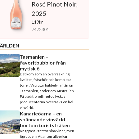
Rosé Pinot Noir,
2025
119kr
7472301
ÄRLDEN
Tasmanien –
favoritbubblor från
mytisk ö
Det kom som en överraskning:
kvalitet, fräschör och komplexa
toner. Vi pratar bubbelvin från ön
Tasmanien, söder om Australien.
På traditionell metod lyckas
producenterna överraska en hel
vinvärld.
Kanarieöarna – en
spännande vinvärld
bortom turiststråken
Knappast känt för sina viner, men
ögruppen i Atlanten tillverkar