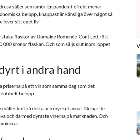
dresa säljer som smör. En pandemi-effekt menar
ronomiska belopp, knappast är känsliga över något så
 lever sitt eget liv.
nstaka flaskor av Domaine Romenée-Conti, ett rött
 000 kronor flaskan. Och som säljs slut inom loppet
V
indyrt i andra hand
sta priserna på ett vin som samma dag som det
gdubbelt belopp.
 håller koll på detta och mycket annat. Nu har de
aktiva och därmed dyraste vinerna på marknaden. Och
ominerar.