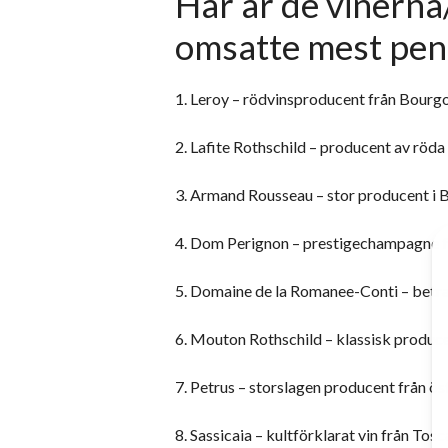
Här är de vinern
omsatte mest pen
1. Leroy – rödvinsproducent från Bourg
2. Lafite Rothschild – producent av röd
3. Armand Rousseau – stor producent i B
4. Dom Perignon – prestigechampagne 
5. Domaine de la Romanee-Conti – betra
6. Mouton Rothschild – klassisk produce
7. Petrus – storslagen producent från ö
8. Sassicaia – kultförklarat vin från Tosca