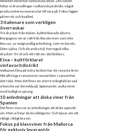
Atlanten tillverkar fantastiska diton. Dessutom
hittar vi druvodlingar i vulkanisk jordmån, något
producenterna numera tar till vara på. Fokus ligger
på terroir och kvalitet.
3 italienare som verkligen
överraskar
Tre drycker från Italien, kultförklarade alla tre.
Borgognos vin är rött från Barolo men som inte
klassas, av outgrundlig anledning, som en barolo.
Döm själva. Och de andra två, herregud vilka
drycker! En öl och ett rött vin. Världsklass.
Etna – kultförklarat
vinfavoritdistrikt
Vulkanen Etna på östra Sicilien har de senaste åren
fått allt högre renommé i vinvärlden. I synnerhet
det röda. Men det finns en större mångfald än vad
vi kanske var beredda på. Spännande, unika viner
med tydligt ursprung.
10 anledningar att älska viner från
Spanien
Det finns massor av anledningar att älska spanskt
vin. Men vi listar de tio viktigaste. Och tipsar om ett
riktigt, riktigt bra vin.
Fokus på klassviner från Mallorca
för exklusiv leverantör