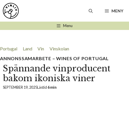
Hoppa
till
MENY
innehåll
Menu
Portugal
Land
Vin
Vinskolan
ANNONSSAMARBETE – WINES OF PORTUGAL
Spännande vinproducent
bakom ikoniska viner
SEPTEMBER 19, 2025
Lästid
6 min