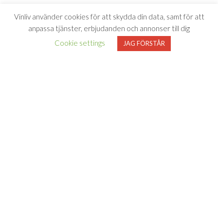
Vinliv använder cookies för att skydda din data, samt för att
anpassa tjänster, erbjudanden och annonser till dig
Cookie settings
JAG FÖRSTÅR
Vinliv har inget samarbete med Systembolaget utan tipsar
endast om viner som finns i deras sortiment. All försäljning samt
beställning sker på och genom Systembolaget.se
FÖLJ VINLIV
Adress för
Bli medlem
Facebook
Instagram
varuprov
Om Vinliv
Personuppgiftspolicy