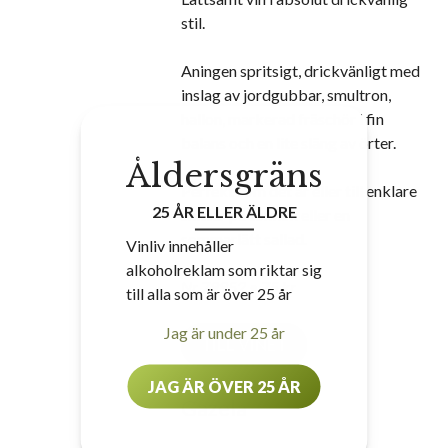
stil.
Aningen spritsigt, drickvänligt med
inslag av jordgubbar, smultron,
hallon, markerad fräschör i fin
balans och en lite släng av örter.
Åldersgräns
Perfekt som det är eller till enklare
25 ÅR ELLER ÄLDRE
snittar på tonfisk eller en
sommarlätt sallad.
Vinliv innehåller
alkoholreklam som riktar sig
Nr 79952
• 75 kr
till alla som är över 25 år
Jag är under 25 år
TILL VINET
JAG ÄR ÖVER 25 ÅR
Gazela