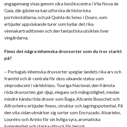
engagemang visas genom våra besökscentra i Vila Nova de
Gaia, där gästerna kan utforska de historiska
portvinskällarna, och på Quinta do Seixo i Douro, som
erbjuder uppslukande turer som hyllar det rika
vinmakartraditionen och den fantastiska utsikten över
vingårdarna.
Finns det några inhemska druvsorter som du tror starkt
på?
‒ Portugals inhemska druvsorter speglar landets rika arv och
framtid och är centrala för dess växande status som
vinproducent i världsklass. Touriga Nacional, den främsta
röda druvsorten, ger djup, elegans och mångsidighet, medan
mindre kända röda druvor som Baga, Alicante Bouschet och
Alfrocheiro erbjuder finess, struktur och lagringspotential. På
den vita sidan utmärker sig sorter som Encruzado, Alvarinho,
Loureiro och Arinto för sin livliga syra, aromatiska
komplexitet och starka uttryck för terroir.