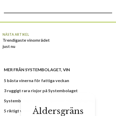
NÄSTA ARTIKEL
Trendigaste vinområdet
just nu
MER FRÅN
SYSTEMBOLAGET
,
VIN
5 bästa vinerna för fattiga veckan
3 ruggigt rara riojor på Systembolaget
Systembolaget släpper lyxviner för långlagring
Åldersgräns
5 riktigt vassa viner på Systembolaget