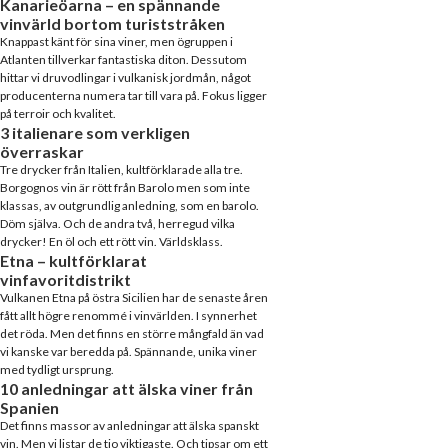
Kanarieöarna – en spännande
vinvärld bortom turiststråken
Knappast känt för sina viner, men ögruppen i
Atlanten tillverkar fantastiska diton. Dessutom
hittar vi druvodlingar i vulkanisk jordmån, något
producenterna numera tar till vara på. Fokus ligger
på terroir och kvalitet.
3 italienare som verkligen
överraskar
Tre drycker från Italien, kultförklarade alla tre.
Borgognos vin är rött från Barolo men som inte
klassas, av outgrundlig anledning, som en barolo.
Döm själva. Och de andra två, herregud vilka
drycker! En öl och ett rött vin. Världsklass.
Etna – kultförklarat
vinfavoritdistrikt
Vulkanen Etna på östra Sicilien har de senaste åren
fått allt högre renommé i vinvärlden. I synnerhet
det röda. Men det finns en större mångfald än vad
vi kanske var beredda på. Spännande, unika viner
med tydligt ursprung.
10 anledningar att älska viner från
Spanien
Det finns massor av anledningar att älska spanskt
vin. Men vi listar de tio viktigaste. Och tipsar om ett