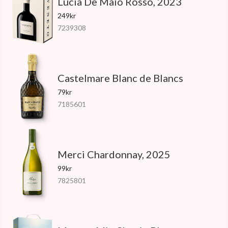
Lucia De Maio Rosso, 2023
249kr
7239308
Castelmare Blanc de Blancs
79kr
7185601
Merci Chardonnay, 2025
99kr
7825801