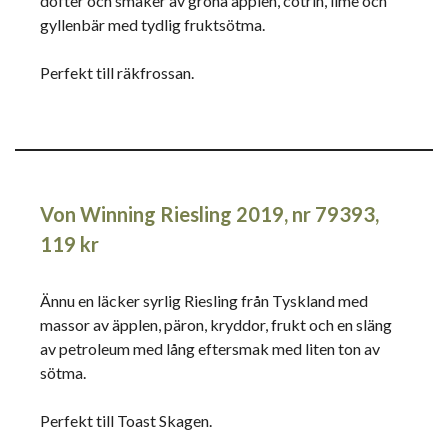
dofter och smaker av gröna äpplen, cotrin, lime och
gyllenbär med tydlig fruktsötma.
Perfekt till räkfrossan.
Von Winning Riesling 2019, nr 79393,
119 kr
Ännu en läcker syrlig Riesling från Tyskland med
massor av äpplen, päron, kryddor, frukt och en släng
av petroleum med lång eftersmak med liten ton av
sötma.
Perfekt till Toast Skagen.