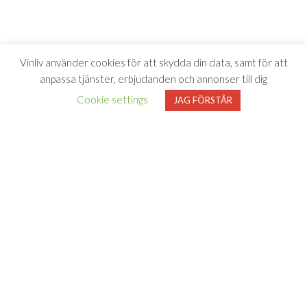
Vinliv använder cookies för att skydda din data, samt för att
anpassa tjänster, erbjudanden och annonser till dig
Cookie settings
JAG FÖRSTÅR
Vinliv har inget samarbete med Systembolaget utan tipsar
endast om viner som finns i deras sortiment. All försäljning samt
beställning sker på och genom Systembolaget.se
FÖLJ VINLIV
Adress för