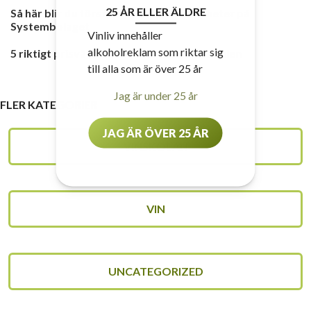
25 ÅR ELLER ÄLDRE
Så här blir du först med att hitta vinnyheter på
Systembolaget
Vinliv innehåller
alkoholreklam som riktar sig
5 riktigt prisvärda boxviner som räddar julen
till alla som är över 25 år
Jag är under 25 år
FLER KATEGORIER
JAG ÄR ÖVER 25 ÅR
VINSKOLAN
VIN
UNCATEGORIZED