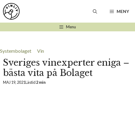
Hoppa
till
MENY
innehåll
Menu
Systembolaget
Vin
Sveriges vinexperter eniga –
bästa vita på Bolaget
MAJ 19, 2021
Lästid
2 min