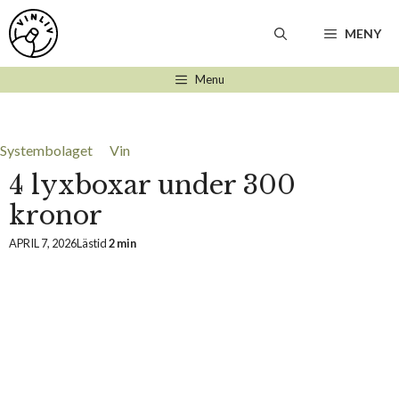
Hoppa
till
MENY
innehåll
Menu
Systembolaget
Vin
4 lyxboxar under 300
kronor
APRIL 7, 2026
Lästid
2 min