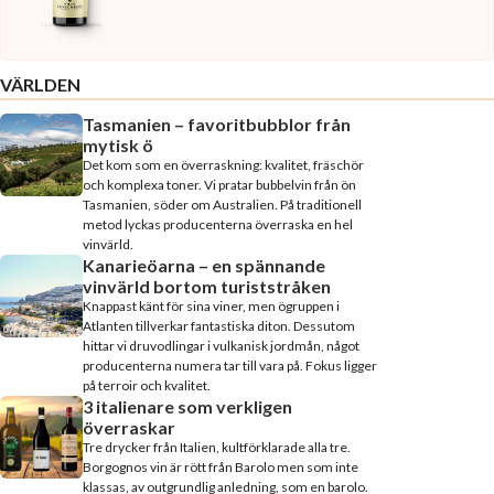
VÄRLDEN
Tasmanien – favoritbubblor från
mytisk ö
Det kom som en överraskning: kvalitet, fräschör
och komplexa toner. Vi pratar bubbelvin från ön
Tasmanien, söder om Australien. På traditionell
metod lyckas producenterna överraska en hel
vinvärld.
Kanarieöarna – en spännande
vinvärld bortom turiststråken
Knappast känt för sina viner, men ögruppen i
Atlanten tillverkar fantastiska diton. Dessutom
hittar vi druvodlingar i vulkanisk jordmån, något
producenterna numera tar till vara på. Fokus ligger
på terroir och kvalitet.
3 italienare som verkligen
överraskar
Tre drycker från Italien, kultförklarade alla tre.
Borgognos vin är rött från Barolo men som inte
klassas, av outgrundlig anledning, som en barolo.