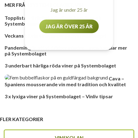
MER FRÅN
SYSTEMBOLAGET
,
VIN
Jag är under 25 år
Topplista – 3 riktigt prisvärda boxviner på
Systembolaget
JAG ÄR ÖVER 25 ÅR
Veckans bästa vinnyheter på Systembolaget
Pandemin gör att vi dricker mindre – men handlar mer
på Systembolaget
3 underbart härliga röda viner på Systembolaget
Cava –
Spaniens mousserande vin med tradition och kvalitet
3 x lyxiga viner på Systembolaget – Vinliv tipsar
FLER KATEGORIER
VINSKOLAN