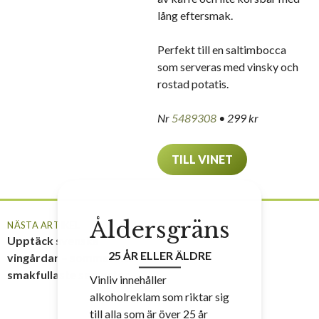
lång eftersmak.
Perfekt till en saltimbocca
som serveras med vinsky och
rostad potatis.
Nr
5489308
• 299 kr
TILL VINET
Åldersgräns
NÄSTA ARTIKEL
Upptäck svenska
25 ÅR ELLER ÄLDRE
vingårdar – sommarens
smakfullaste semester
Vinliv innehåller
alkoholreklam som riktar sig
till alla som är över 25 år