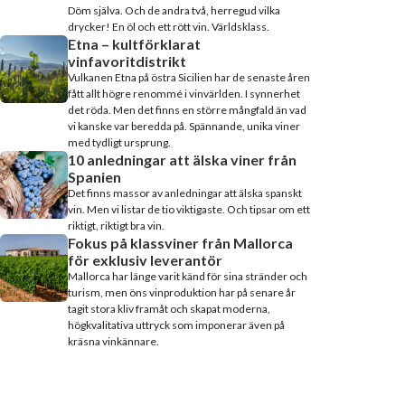
Döm själva. Och de andra två, herregud vilka
drycker! En öl och ett rött vin. Världsklass.
Etna – kultförklarat
vinfavoritdistrikt
Vulkanen Etna på östra Sicilien har de senaste åren
fått allt högre renommé i vinvärlden. I synnerhet
det röda. Men det finns en större mångfald än vad
vi kanske var beredda på. Spännande, unika viner
med tydligt ursprung.
10 anledningar att älska viner från
Spanien
Det finns massor av anledningar att älska spanskt
vin. Men vi listar de tio viktigaste. Och tipsar om ett
riktigt, riktigt bra vin.
Fokus på klassviner från Mallorca
för exklusiv leverantör
Mallorca har länge varit känd för sina stränder och
turism, men öns vinproduktion har på senare år
tagit stora kliv framåt och skapat moderna,
högkvalitativa uttryck som imponerar även på
kräsna vinkännare.