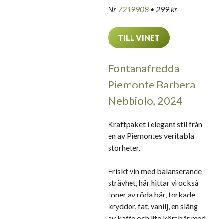
Nr
7219908
• 299 kr
TILL VINET
Fontanafredda
Piemonte Barbera
Nebbiolo, 2024
Kraftpaket i elegant stil från
en av Piemontes veritabla
storheter.
Friskt vin med balanserande
strävhet, här hittar vi också
toner av röda bär, torkade
kryddor, fat, vanilj, en släng
av kaffe och lite körsbär med