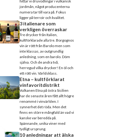
hittar vi druvodlingar i vulkanisk
jordmån, något producenterna
numera tar till vara på. Fokus
ligger på terroir och kvalitet.
3 italienare som
verkligen överraskar
Tre drycker från Italien,
kultförklarade alla tre. Borgognos
vin är rött från Barolo men som
inte klassas, av outgrundlig
anledning, som en barolo. Döm
själva. Och de andra två,
herregud vilka drycker! En öl och
ett rött vin. Världsklass.
Etna – kultförklarat
vinfavoritdistrikt
Vulkanen Etna på östra Sicilien
har de senaste åren fått allt högre
renommé i vinvärlden. I
synnerhet det röda. Men det
finns en större mångfald än vad vi
kanske var beredda på.
Spännande, unika viner med
tydligt ursprung.
10 anledningar att älska