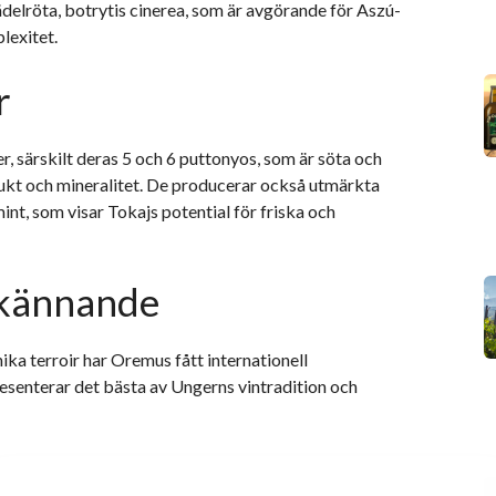
ädelröta, botrytis cinerea, som är avgörande för Aszú-
lexitet.
r
r, särskilt deras 5 och 6 puttonyos, som är söta och
ukt och mineralitet. De producerar också utmärkta
int, som visar Tokajs potential för friska och
rkännande
ika terroir har Oremus fått internationell
esenterar det bästa av Ungerns vintradition och