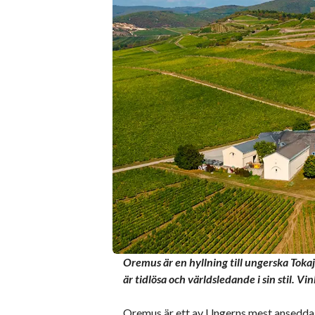
Oremus är en hyllning till ungerska Tokaj
är tidlösa och världsledande i sin stil. 
Oremus är ett av Ungerns mest ansedda 