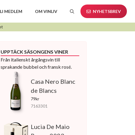
LI MEDLEM
OM VINLIV
NYHETSBREV
pt
UPPTÄCK SÄSONGENS VINER
Från italienskt årgångsvin till
sprakande bubbel och fransk rosé.
Casa Nero Blanc
de Blancs
79kr
7163301
Lucia De Maio