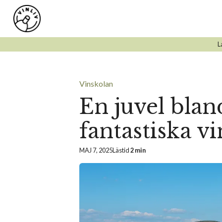
Hoppa
till
innehåll
L
Vinskolan
En juvel blan
fantastiska v
MAJ 7, 2025
Lästid
2 min