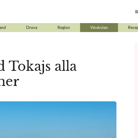
B
and
Druva
Region
Vinskolan
Rece
d Tokajs alla
iner