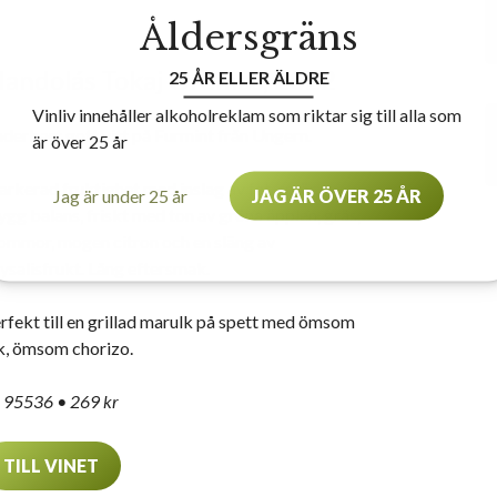
Åldersgräns
andolás Tokaj Oremus, 2022
25 ÅR ELLER ÄLDRE
Vinliv innehåller alkoholreklam som riktar sig till alla som
derbart gott vitt på Furmint från Ungern.
är över 25 år
rkerad fruktighet med inslag av fat, smör,
Jag är under 25 år
JAG ÄR ÖVER 25 ÅR
ygg balans, friskt med ton av gröna äpplen, gräs,
ommor, mogen citron och en släng av
ysalisfrukt. Lång eftersmak.
rfekt till en grillad marulk på spett med ömsom
k, ömsom chorizo.
 95536 • 269 kr
TILL VINET