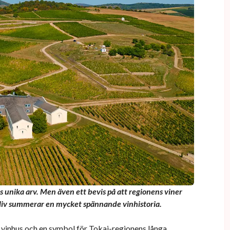
s unika arv. Men även ett bevis på att regionens viner
Vinliv summerar en mycket spännande vinhistoria.
vinhus och en symbol för Tokaj-regionens långa