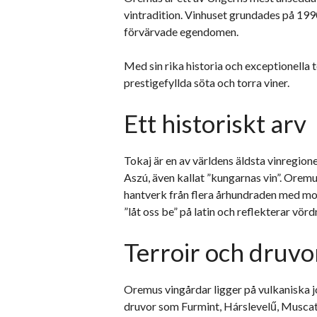
vintradition. Vinhuset grundades på 1990
förvärvade egendomen.
Med sin rika historia och exceptionella
prestigefyllda söta och torra viner.
Ett historiskt arv
Tokaj är en av världens äldsta vinregion
Aszú, även kallat ”kungarnas vin”. Orem
hantverk från flera århundraden med mo
”låt oss be” på latin och reflekterar vör
Terroir och druvo
Oremus vingårdar ligger på vulkaniska j
druvor som Furmint, Hárslevelű, Muscat 