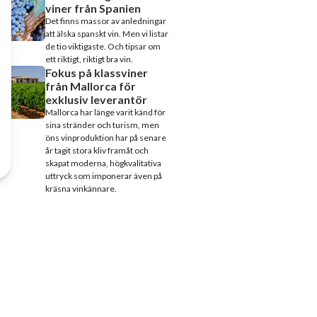
viner från Spanien
Det finns massor av anledningar
att älska spanskt vin. Men vi listar
de tio viktigaste. Och tipsar om
ett riktigt, riktigt bra vin.
Fokus på klassviner
från Mallorca för
exklusiv leverantör
Mallorca har länge varit känd för
sina stränder och turism, men
öns vinproduktion har på senare
år tagit stora kliv framåt och
skapat moderna, högkvalitativa
uttryck som imponerar även på
kräsna vinkännare.