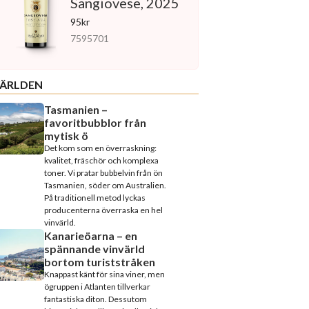
Sangiovese, 2025
95kr
7595701
ÄRLDEN
Tasmanien –
favoritbubblor från
mytisk ö
Det kom som en överraskning:
kvalitet, fräschör och komplexa
toner. Vi pratar bubbelvin från ön
Tasmanien, söder om Australien.
På traditionell metod lyckas
producenterna överraska en hel
vinvärld.
Kanarieöarna – en
spännande vinvärld
bortom turiststråken
Knappast känt för sina viner, men
ögruppen i Atlanten tillverkar
fantastiska diton. Dessutom