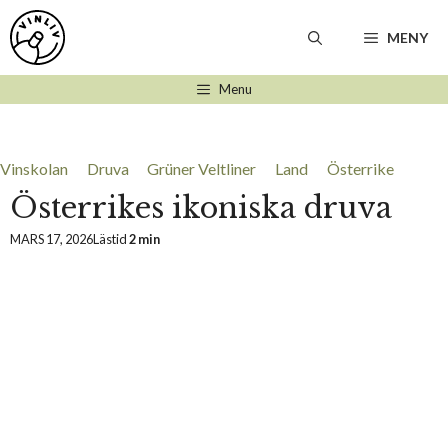
Hoppa
till
MENY
innehåll
Menu
Vinskolan
Druva
Grüner Veltliner
Land
Österrike
Österrikes ikoniska druva
MARS 17, 2026
Lästid
2 min