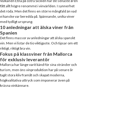
Vulkanen Etna på östra Sicilien har de senaste åren
fått allt högre renommé i vinvärlden. I synnerhet
det röda. Men det finns en större mångfald än vad
vi kanske var beredda på. Spännande, unika viner
med tydligt ursprung.
10 anledningar att älska viner från
Spanien
Det finns massor av anledningar att älska spanskt
vin. Men vi listar de tio viktigaste. Och tipsar om ett
riktigt, riktigt bra vin.
Fokus på klassviner från Mallorca
för exklusiv leverantör
Mallorca har länge varit känd för sina stränder och
turism, men öns vinproduktion har på senare år
tagit stora kliv framåt och skapat moderna,
högkvalitativa uttryck som imponerar även på
kräsna vinkännare.