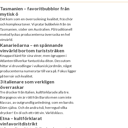
Tasmanien – favoritbubblor från
mytisk ö
Det kom som en överraskning: kvalitet, fräschör
och komplexa toner. Vi pratar bubbelvin från ön
Tasmanien, söder om Australien. På traditionell
metod lyckas producenterna överraska en hel
vinvärld.
Kanarieöarna – en spännande
vinvärld bortom turiststråken
Knappast känt för sina viner, men ögruppen i
Atlanten tillverkar fantastiska diton. Dessutom
hittar vi druvodlingar i vulkanisk jordmån, något
producenterna numera tar till vara på. Fokus ligger
på terroir och kvalitet.
3 italienare som verkligen
överraskar
Tre drycker från Italien, kultförklarade alla tre.
Borgognos vin är rött från Barolo men som inte
klassas, av outgrundlig anledning, som en barolo.
Döm själva. Och de andra två, herregud vilka
drycker! En öl och ett rött vin. Världsklass.
Etna – kultförklarat
vinfavoritdistrikt