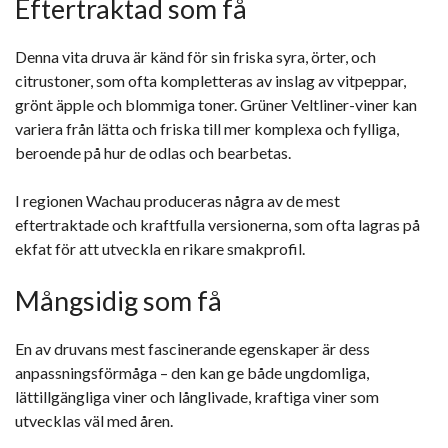
Eftertraktad som få
Denna vita druva är känd för sin friska syra, örter, och
citrustoner, som ofta kompletteras av inslag av vitpeppar,
grönt äpple och blommiga toner. Grüner Veltliner-viner kan
variera från lätta och friska till mer komplexa och fylliga,
beroende på hur de odlas och bearbetas.
I regionen Wachau produceras några av de mest
eftertraktade och kraftfulla versionerna, som ofta lagras på
ekfat för att utveckla en rikare smakprofil.
Mångsidig som få
En av druvans mest fascinerande egenskaper är dess
anpassningsförmåga – den kan ge både ungdomliga,
lättillgängliga viner och långlivade, kraftiga viner som
utvecklas väl med åren.