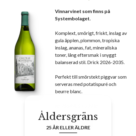
Vinnarvinet som finns på
Systembolaget.
Komplext, smörigt, friskt, inslag av
gula äpplen, plommon, tropiska
inslag, ananas, fat, mineraliska
toner, lång eftersmak i snyggt
balanserad stil. Drick 2026-2035.
Perfekt till smörstekt piggvar som
serveras med potatispuré och
beurre blanc.
Nr
7164901
• 779 kr
Åldersgräns
TILL VINET
25 ÅR ELLER ÄLDRE