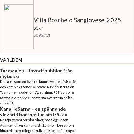
Villa Boschelo Sangiovese, 2025
95kr
7595701
VÄRLDEN
Tasmanien – favoritbubblor från
mytisk ö
Det kom som en överraskning: kvalitet, fräschör
och komplexa toner. Vi pratar bubbelvin från ön
Tasmanien, söder om Australien. På traditionell
metod lyckas producenterna överraska en hel
vinvärld.
Kanarieöarna – en spännande
vinvärld bortom turiststråken
Knappast känt för sina viner, men ögruppen i
Atlanten tillverkar fantastiska diton. Dessutom
hittar vi druvodlingar i vulkanisk jordmån, något