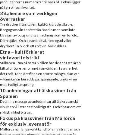
producenterna numera tar till vara på. Fokus ligger
på terroir och kvalitet.
3 italienare som verkligen
överraskar
Tre drycker från Italien, kultförklarade alla tre.
Borgognos vin är rött från Barolo men som inte
klassas, av outgrundlig anledning, som en barolo.
Döm själva. Och de andra två, herregud vilka
drycker! En öl och ett rött vin. Världsklass.
Etna – kultförklarat
vinfavoritdistrikt
Vulkanen Etna på östra Sicilien har de senaste åren
fått allt högre renommé i vinvärlden. I synnerhet
det röda. Men det finns en större mångfald än vad
vi kanske var beredda på. Spännande, unika viner
med tydligt ursprung.
10 anledningar att älska viner från
Spanien
Det finns massor av anledningar att älska spanskt
vin. Men vi listar de tio viktigaste. Och tipsar om ett
riktigt, riktigt bra vin.
Fokus på klassviner från Mallorca
för exklusiv leverantör
Mallorca har länge varit känd för sina stränder och
turism, men öns vinproduktion har på senare år