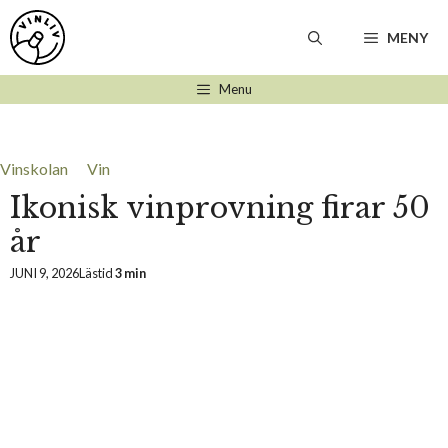
Hoppa
till
MENY
innehåll
Menu
Vinskolan
Vin
Ikonisk vinprovning firar 50
år
JUNI 9, 2026
Lästid
3 min