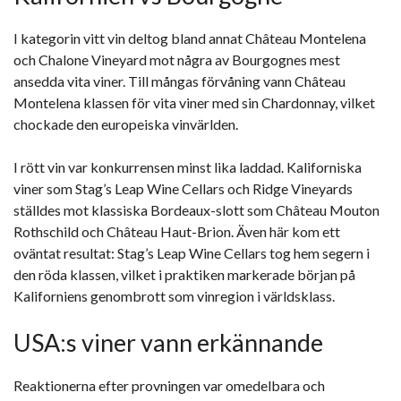
I kategorin vitt vin deltog bland annat Château Montelena
och Chalone Vineyard mot några av Bourgognes mest
ansedda vita viner. Till mångas förvåning vann Château
Montelena klassen för vita viner med sin Chardonnay, vilket
chockade den europeiska vinvärlden.
I rött vin var konkurrensen minst lika laddad. Kaliforniska
viner som Stag’s Leap Wine Cellars och Ridge Vineyards
ställdes mot klassiska Bordeaux-slott som Château Mouton
Rothschild och Château Haut-Brion. Även här kom ett
oväntat resultat: Stag’s Leap Wine Cellars tog hem segern i
den röda klassen, vilket i praktiken markerade början på
Kaliforniens genombrott som vinregion i världsklass.
USA:s viner vann erkännande
Reaktionerna efter provningen var omedelbara och