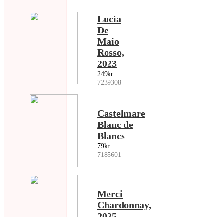
Lucia
De
Maio
Rosso,
2023
249kr
7239308
Castelmare
Blanc de
Blancs
79kr
7185601
Merci
Chardonnay,
2025