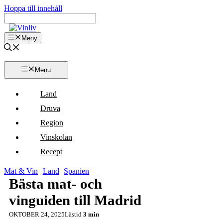
Hoppa till innehåll
Meny
Menu
Land
Druva
Region
Vinskolan
Recept
Mat & Vin
Land
Spanien
Bästa mat- och
vinguiden till Madrid
OKTOBER 24, 2025
Lästid
3 min