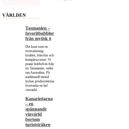
VÄRLDEN
Tasmanien –
favoritbubblor
från mytisk ö
Det kom som en
överraskning:
kvalitet, fräschör och
komplexa toner. Vi
pratar bubbelvin från
ön Tasmanien, söder
om Australien. På
traditionell metod
lyckas producenterna
överraska en hel
vinvärld.
Kanarieöarna
– en
spännande
vinvärld
bortom
turiststråken