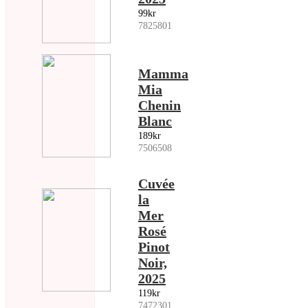
99kr
7825801
Mamma
Mia
Chenin
Blanc
189kr
7506508
Cuvée
la
Mer
Rosé
Pinot
Noir,
2025
119kr
7472301