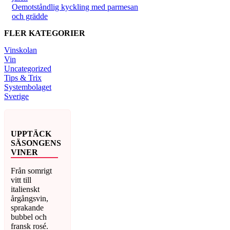
Oemotståndlig kyckling med parmesan
och grädde
FLER KATEGORIER
Vinskolan
Vin
Uncategorized
Tips & Trix
Systembolaget
Sverige
UPPTÄCK
SÄSONGENS
VINER
Från somrigt
vitt till
italienskt
årgångsvin,
sprakande
bubbel och
fransk rosé.