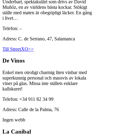
Underbart, spektakulärt som drivs av David
Muñóz, en av världens bästa kockar. Stökigt
ställe med maten är obegripligt läcker. En gång
i livet…
Telefon: –
Adress: C. de Serrano, 47, Salamanca
Till StreetXO>>
De Vinos
Enkel men otroligt charmig liten vinbar med
superkunnig personal och massvis av lokala
viner på glas. Missa inte ställets enklare
kallskuret!
Telefon: +34 911 82 34 99
Adress: Calle de la Palma, 76
Ingen webb
La Canibal