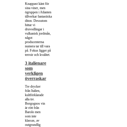
Knappast känt för
sina viner, men
ögruppen i Atlanten
tillverkar fantastiska
diton. Dessutom
hittar vi
druvodlingar i
vulkanisk jordmån,
något
producenterna
numera tar till vara
på. Fokus ligger på
terroir och kvalitet.
3 italienare
som
verkligen
överraskar
Tre drycker
från Italien,
kultförklarade
alla tre.
Borgognos vin
är rött från
Barolo men
som inte
klassas, av
outgrundlig