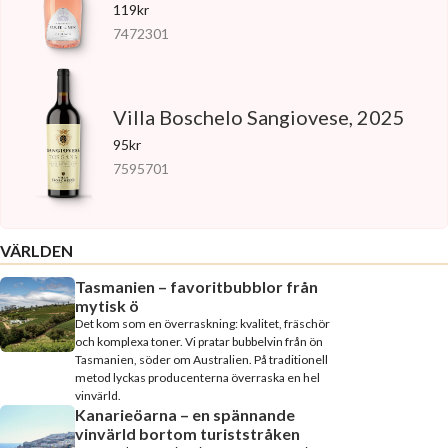
119kr
7472301
Villa Boschelo Sangiovese, 2025
95kr
7595701
VÄRLDEN
Tasmanien – favoritbubblor från
mytisk ö
Det kom som en överraskning: kvalitet, fräschör
och komplexa toner. Vi pratar bubbelvin från ön
Tasmanien, söder om Australien. På traditionell
metod lyckas producenterna överraska en hel
vinvärld.
Kanarieöarna – en spännande
vinvärld bortom turiststråken