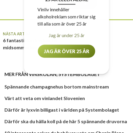
TILL VINET
Vinliv innehåller
alkoholreklam som riktar sig
till alla som är över 25 år
NÄSTA ARTIKEL
Jag är under 25 år
6 fantastiska drycker till
midsommarbordet
JAG ÄR ÖVER 25 ÅR
MER FRÅN
VINSKOLAN
,
SYSTEMBOLAGET
Spännande champagnehus bortom mainstream
Värt att veta om vinlandet Slovenien
Därför är lyxvin billigast i världen på Systembolaget
Därför ska du hålla koll på de här 5 spännande druvorna
10 intressanta saker du behöver veta om Chenin Blanc