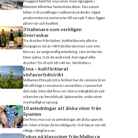
Knappast känt för sina viner, men ögruppen i
Atlanten tillverkar fantastiska diton. Dessutom
hittar vi druvodlingar i vulkanisk jordmån, något
producenterna numera tar till vara på. Fokus ligger
på terroir och kvalitet.
3 italienare som verkligen
överraskar
Tre drycker från Italien, kultförklarade alla tre.
Borgognos vin är rött från Barolo men som inte
klassas, av outgrundlig anledning, som en barolo.
Döm själva. Och de andra två, herregud vilka
drycker! En öl och ett rött vin. Världsklass.
Etna – kultförklarat
vinfavoritdistrikt
Vulkanen Etna på östra Sicilien har de senaste åren
fått allt högre renommé i vinvärlden. I synnerhet
det röda. Men det finns en större mångfald än vad
vi kanske var beredda på. Spännande, unika viner
med tydligt ursprung.
10 anledningar att älska viner från
Spanien
Det finns massor av anledningar att älska spanskt
vin. Men vi listar de tio viktigaste. Och tipsar om ett
riktigt, riktigt bra vin.
Fokus på klassviner från Mallorca