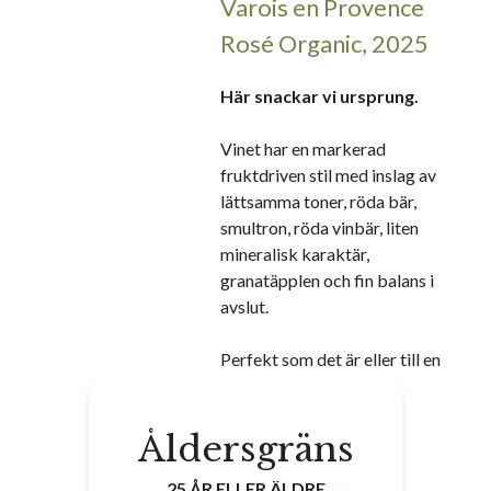
Varois en Provence
Rosé Organic, 2025
Här snackar vi ursprung.
Vinet har en markerad
fruktdriven stil med inslag av
lättsamma toner, röda bär,
smultron, röda vinbär, liten
mineralisk karaktär,
granatäpplen och fin balans i
avslut.
Perfekt som det är eller till en
rätt på lax.
Åldersgräns
Nr
258408
• 299 kr
25 ÅR ELLER ÄLDRE