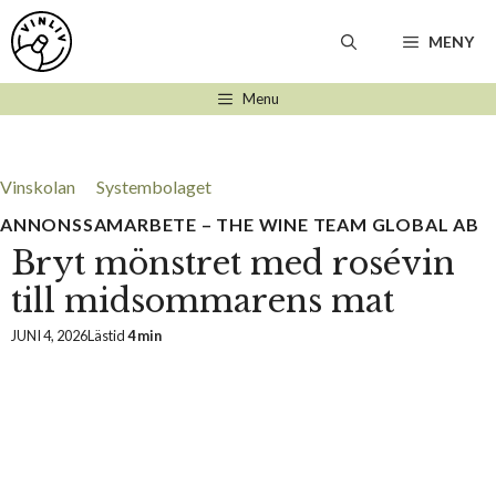
Hoppa
till
MENY
innehåll
Menu
Vinskolan
Systembolaget
ANNONSSAMARBETE – THE WINE TEAM GLOBAL AB
Bryt mönstret med rosévin
till midsommarens mat
JUNI 4, 2026
Lästid
4 min