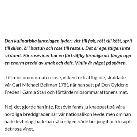
Den kulinariska jantelagen lyder: vitt till fisk, rött till kött, sprit
till sillen, öl i bastun och rosé till resten. Det är egentligen inte
så dumt. För rosévinet har en förträfflig förmåga att fånga upp
en enorm bredd av smak och doft. Vinliv är något på spåren.
Till midsommarmaten rosé, vilken förträfflig idé, skaldade
vår Carl Michael Bellman 1781 när han satt på Den Gyldene
Freden i Gamla Stan och förtärde midsommaraftonens mat.
Nej, det gjorde han inte. Rosévin fanns ju knappast på våra
nordliga breddgrader när vår nationalikon levde, men om han
hade levt idag, hade han säkerligen både besjungit och insupit
det rosa vinet.