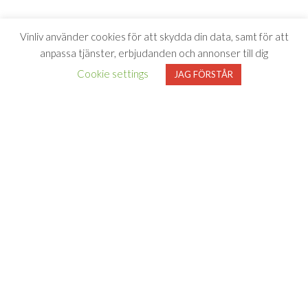
Vinliv använder cookies för att skydda din data, samt för att
anpassa tjänster, erbjudanden och annonser till dig
Cookie settings
JAG FÖRSTÅR
Vinliv har inget samarbete med Systembolaget utan tipsar
endast om viner som finns i deras sortiment. All försäljning samt
beställning sker på och genom Systembolaget.se
FÖLJ VINLIV
Adress för
Bli medlem
Facebook
Instagram
varuprov
Om Vinliv