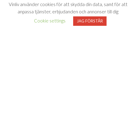
Vinliv använder cookies för att skydda din data, samt för att
anpassa tjänster, erbjudanden och annonser till dig
Cookie settings
JAG FÖRSTÅR
Vinliv har inget samarbete med Systembolaget utan tipsar
endast om viner som finns i deras sortiment. All försäljning samt
beställning sker på och genom Systembolaget.se
FÖLJ VINLIV
Adress för
Bli medlem
Facebook
Instagram
varuprov
Om Vinliv
Personuppgiftspolicy
Vinliv AB
Användarvillkor