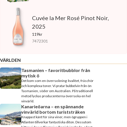
Cuvée la Mer Rosé Pinot Noir,
2025
119kr
7472301
VÄRLDEN
Tasmanien – favoritbubblor från
mytisk ö
Det kom som en överraskning: kvalitet, fräschör
och komplexa toner. Vi pratar bubbelvin från ön
Tasmanien, söder om Australien. På traditionell
metod lyckas producenterna överraska en hel
vinvärld.
Kanarieöarna – en spännande
vinvärld bortom turiststråken
Knappast känt för sina viner, men ögruppen i
Atlanten tillverkar fantastiska diton. Dessutom