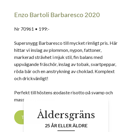
Enzo Bartoli Barbaresco 2020
Nr 70961 • 199:-
Supersnygg Barbaresco till mycket rimligt pris. Här
hittar vi inslag av plommon, nypon, fattoner,
markerad strävhet i mjuk stil, fin balans med
uppvägande fräschör, inslag av tobak, svartpeppar,
röda bär och en anstrykning av choklad. Komplext
och drickvänligt!
Perfekt till höstens godaste risotto på svamp och
massor av parmesan.
Åldersgräns
TILL VINET
25 ÅR ELLER ÄLDRE