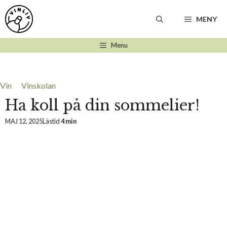
Hoppa
till
MENY
innehåll
Menu
Vin
Vinskolan
Ha koll på din sommelier!
MAJ 12, 2025
Lästid
4 min