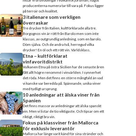
hittar vi druvodlingar i vulkanisk jordmån, något
producenterna numera tar till vara på. Fokus ligger
på terroir och kvalitet.
3 italienare som verkligen
överraskar
Tre drycker från Italien, kultförklarade alla tre.
Borgognos vin är rött från Barolo men som inte
klassas, av outgrundlig anledning, som en barolo.
Döm själva. Och de andra två, herregud vilka
drycker! En öl och ett rött vin. Världsklass.
Etna – kultförklarat
vinfavoritdistrikt
Vulkanen Etna på östra Sicilien har de senaste åren
fått allt högre renommé i vinvärlden. I synnerhet
det röda. Men det finns en större mångfald än vad
vi kanske var beredda på. Spännande, unika viner
med tydligt ursprung.
10 anledningar att älska viner från
Spanien
Det finns massor av anledningar att älska spanskt
vin. Men vi listar de tio viktigaste. Och tipsar om ett
riktigt, riktigt bra vin.
Fokus på klassviner från Mallorca
för exklusiv leverantör
Mallorca har länge varit känd för sina stränder och