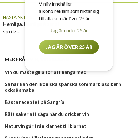
Vinliv innehåller
alkoholreklam som riktar sig
NÄSTA ARTIKEL
till alla som är över 25 år
Hemliga, hemliga Aperol
Jag är under 25 år
spritz…
JAG ÄR ÖVER 25 ÅR
MER FRÅN
VIN
,
VINSKOLAN
Vin du måste gilla för att hänga med
Så här kan den ikoniska spanska sommarklassikern
också smaka
Bästa receptet på Sangría
Rätt saker att säga när du dricker vin
Naturvin går från klarhet till klarhet
8 roséviner till vårens godaste sallader