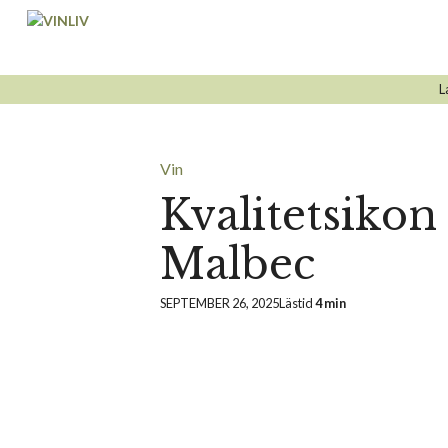
Hoppa
till
innehåll
L
Vin
Kvalitetsiko
Malbec
SEPTEMBER 26, 2025
Lästid
4 min