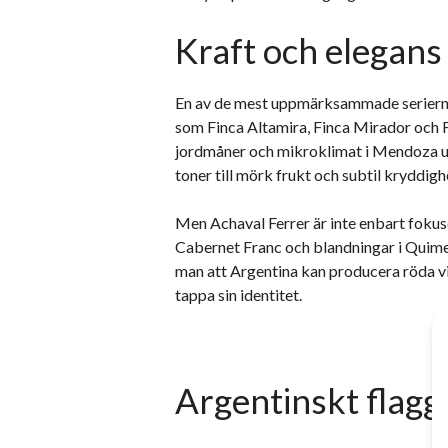
Kraft och elegans
En av de mest uppmärksammade serierna 
som Finca Altamira, Finca Mirador och Fi
jordmåner och mikroklimat i Mendoza uttr
toner till mörk frukt och subtil kryddighe
Men Achaval Ferrer är inte enbart foku
Cabernet Franc och blandningar i Quime
man att Argentina kan producera röda v
tappa sin identitet.
Argentinskt flag