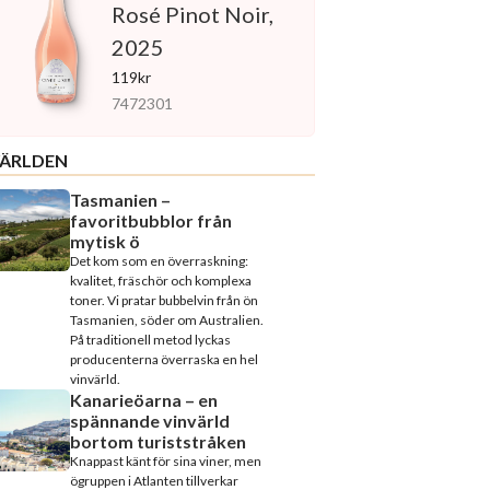
Rosé Pinot Noir,
2025
119kr
7472301
ÄRLDEN
Tasmanien –
favoritbubblor från
mytisk ö
Det kom som en överraskning:
kvalitet, fräschör och komplexa
toner. Vi pratar bubbelvin från ön
Tasmanien, söder om Australien.
På traditionell metod lyckas
producenterna överraska en hel
vinvärld.
Kanarieöarna – en
spännande vinvärld
bortom turiststråken
Knappast känt för sina viner, men
ögruppen i Atlanten tillverkar