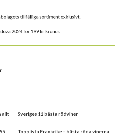
lagets tillfälliga sortiment exklusivt.
oza 2024 för 199 kr kronor.
r
 allt
Sveriges 11 bästa rödviner
855
Topplista Frankrike – bästa röda vinerna