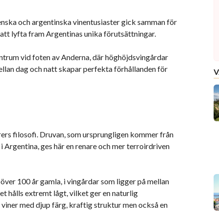
ienska och argentinska vinentusiaster gick samman för
: att lyfta fram Argentinas unika förutsättningar.
entrum vid foten av Anderna, där höghöjdsvingårdar
lan dag och natt skapar perfekta förhållanden för
V
rrers filosofi. Druvan, som ursprungligen kommer från
i Argentina, ges här en renare och mer terroirdriven
över 100 år gamla, i vingårdar som ligger på mellan
 hålls extremt lågt, vilket ger en naturlig
r viner med djup färg, kraftig struktur men också en