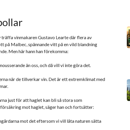
ollar
v träffa vinmakaren Gustavo Learte där flera av
t på Malbec, spännande vitt på en vild blandning
rande. Men här hann han förekomma:
usserande än oss, och då vill vi inte göra det.
a när de tillverkar vin. Det är ett extremklimat med
rmar.
a just för att haglet kan bli så stora som
ilförsäkring mot haglet, säger han och fortsätter:
ngårdarna mot det eftersom vi vill låta naturen sätta