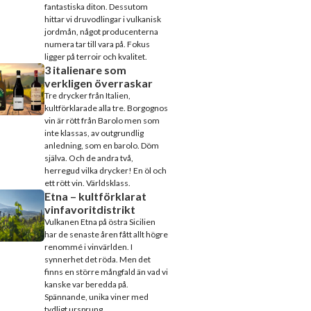
fantastiska diton. Dessutom
hittar vi druvodlingar i vulkanisk
jordmån, något producenterna
numera tar till vara på. Fokus
ligger på terroir och kvalitet.
3 italienare som
verkligen överraskar
Tre drycker från Italien,
kultförklarade alla tre. Borgognos
vin är rött från Barolo men som
inte klassas, av outgrundlig
anledning, som en barolo. Döm
själva. Och de andra två,
herregud vilka drycker! En öl och
ett rött vin. Världsklass.
Etna – kultförklarat
vinfavoritdistrikt
Vulkanen Etna på östra Sicilien
har de senaste åren fått allt högre
renommé i vinvärlden. I
synnerhet det röda. Men det
finns en större mångfald än vad vi
kanske var beredda på.
Spännande, unika viner med
tydligt ursprung.