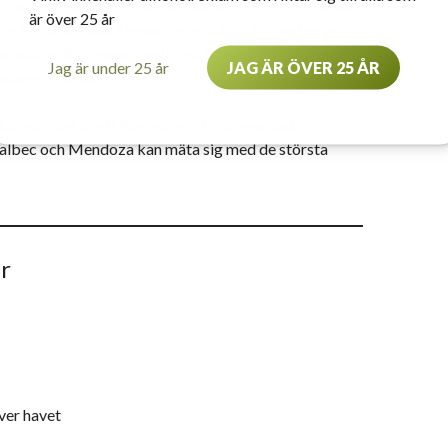
: naturlig jäsning, försiktig extraktion och begränsad
är över 25 år
n och platsen tala. Denna respekt för råvaran har gett
ternationella scenen, med höga betyg från kritiker och
Jag är under 25 år
JAG ÄR ÖVER 25 ÅR
uranger världen över.
ucent – det är ett flaggskepp för argentinsk
 Malbec och Mendoza kan mäta sig med de största
r
ver havet