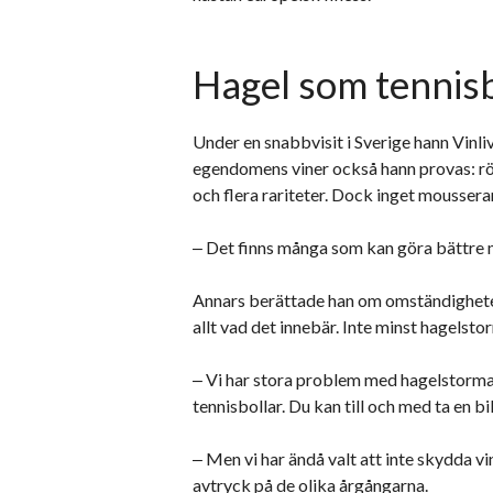
Hagel som tennisb
Under en snabbvisit i Sverige hann Vinli
egendomens viner också hann provas: röt
och flera rariteter. Dock inget mousse
‒ Det finns många som kan göra bättre mo
Annars berättade han om omständighetern
allt vad det innebär. Inte minst hagelsto
‒ Vi har stora problem med hagelstormarn
tennisbollar. Du kan till och med ta en b
‒ Men vi har ändå valt att inte skydda vi
avtryck på de olika årgångarna.