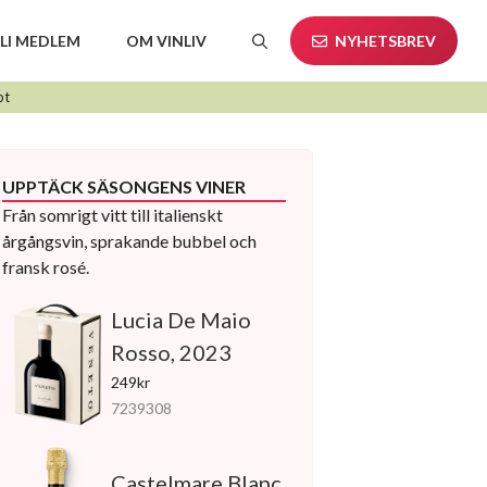
LI MEDLEM
OM VINLIV
NYHETSBREV
pt
UPPTÄCK SÄSONGENS VINER
Från somrigt vitt till italienskt
årgångsvin, sprakande bubbel och
fransk rosé.
Lucia De Maio
Rosso, 2023
249kr
7239308
Castelmare Blanc