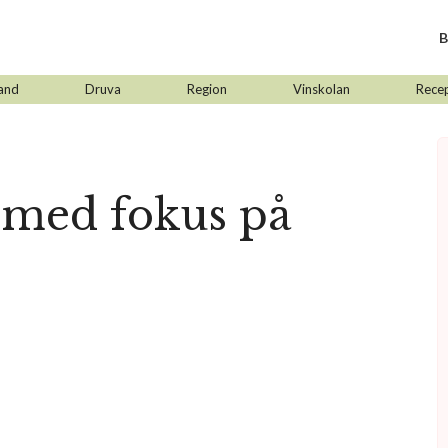
B
and
Druva
Region
Vinskolan
Rece
n med fokus på