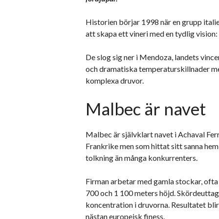
Historien börjar 1998 när en grupp ital
att skapa ett vineri med en tydlig vision
De slog sig ner i Mendoza, landets vinc
och dramatiska temperaturskillnader mel
komplexa druvor.
Malbec är navet
Malbec är självklart navet i Achaval Fe
Frankrike men som hittat sitt sanna hem 
tolkning än många konkurrenters.
Firman arbetar med gamla stockar, ofta 
700 och 1 100 meters höjd. Skördeuttaget
koncentration i druvorna. Resultatet bli
nästan europeisk finess.