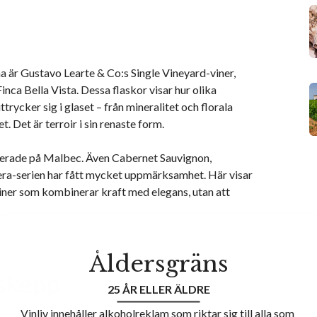
är Gustavo Learte & Co:s Single Vineyard-viner,
nca Bella Vista. Dessa flaskor visar hur olika
ycker sig i glaset – från mineralitet och florala
t. Det är terroir i sin renaste form.
serade på Malbec. Även Cabernet Sauvignon,
ra-serien har fått mycket uppmärksamhet. Här visar
iner som kombinerar kraft med elegans, utan att
Åldersgräns
gskepp
25 ÅR ELLER ÄLDRE
Vinliv innehåller alkoholreklam som riktar sig till alla som