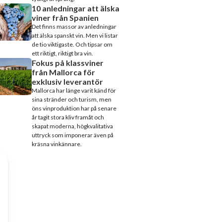
10 anledningar att älska
viner från Spanien
Det finns massor av anledningar
att älska spanskt vin. Men vi listar
de tio viktigaste. Och tipsar om
ett riktigt, riktigt bra vin.
Fokus på klassviner
från Mallorca för
exklusiv leverantör
Mallorca har länge varit känd för
sina stränder och turism, men
öns vinproduktion har på senare
år tagit stora kliv framåt och
skapat moderna, högkvalitativa
uttryck som imponerar även på
kräsna vinkännare.