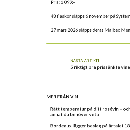
Pris:
1 099:-
48 flaskor släpps 6 november på Systembo
27 mars 2026 släpps deras Malbec Mend
NÄSTA ARTIKEL
5 riktigt bra prissänkta vine
MER FRÅN
VIN
Rätt temperatur på ditt rosévin – och
annat du behöver veta
Bordeaux lägger beslag på årtalet 1