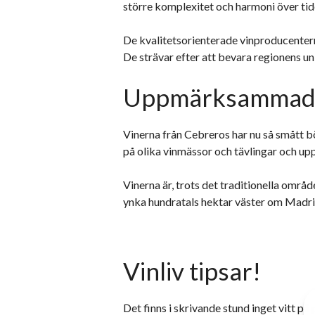
större komplexitet och harmoni över tid
De kvalitetsorienterade vinproducentern
De strävar efter att bevara regionens un
Uppmärksammad 
Vinerna från Cebreros har nu så smått bö
på olika vinmässor och tävlingar och upp
Vinerna är, trots det traditionella omr
ynka hundratals hektar väster om Madri
Vinliv tipsar!
Det finns i skrivande stund inget vitt på