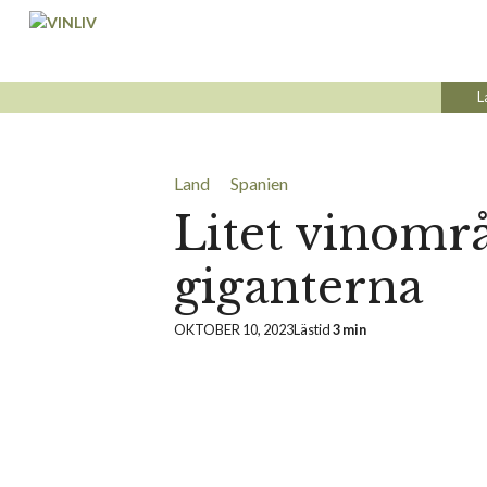
Hoppa
till
innehåll
L
Land
Spanien
Litet vinomr
giganterna
OKTOBER 10, 2023
Lästid
3 min