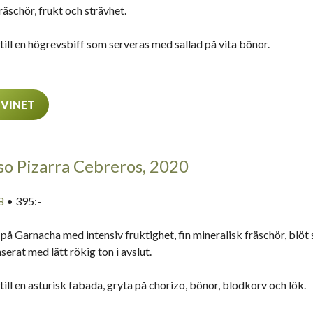
räschör, frukt och strävhet.
till en högrevsbiff som serveras med sallad på vita bönor.
 VINET
o Pizarra Cebreros, 2020
8
• 395:-
 på Garnacha med intensiv fruktighet, fin mineralisk fräschör, blö
serat med lätt rökig ton i avslut.
till en asturisk fabada, gryta på chorizo, bönor, blodkorv och lök.