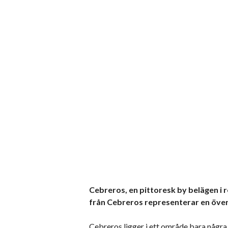
Cebreros, en pittoresk by belägen i 
från Cebreros representerar en över
Cebreros ligger i ett område bara några