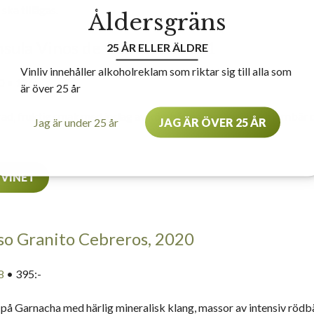
ska tillägas.
Åldersgräns
nsula Vinos de Cebreros 2021
25 ÅR ELLER ÄLDRE
Vinliv innehåller alkoholreklam som riktar sig till alla som
0
• 126:-
är över 25 år
d, fruktig smak med inslag av körsbär, hallon, basilika, björnbär 
Jag är under 25 år
JAG ÄR ÖVER 25 ÅR
 VINET
so Granito Cebreros, 2020
8
• 395:-
 på Garnacha med härlig mineralisk klang, massor av intensiv rödbä