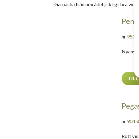
Garnacha från området, riktigt bra viner 
Peni
nr
9503
Nyansera
TILL
Pega
nr
9045
Rött vin