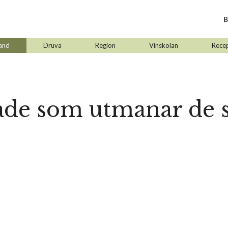
B
and
Druva
Region
Vinskolan
Rece
åde som utmanar de 