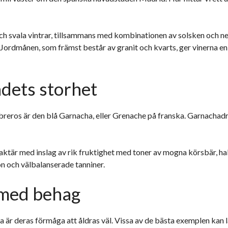
h svala vintrar, tillsammans med kombinationen av solsken och ne
Jordmånen, som främst består av granit och kvarts, ger vinerna en
dets storhet
reros är den blå Garnacha, eller Grenache på franska. Garnachadr
raktär med inslag av rik fruktighet med toner av mogna körsbär, h
on och välbalanserade tanniner.
 med behag
 är deras förmåga att åldras väl. Vissa av de bästa exemplen kan 