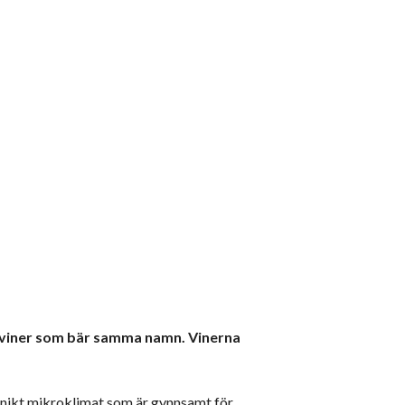
ka viner som bär samma namn. Vinerna
 unikt mikroklimat som är gynnsamt för