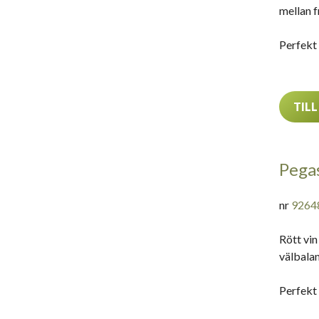
mellan f
Perfekt 
TILL
Pegas
nr
9264
Rött vin
välbalan
Perfekt 