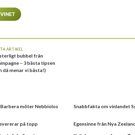
 VINET
TA ARTIKEL
terligt bubbel från
mpagne – 3 bästa tipsen
h då menar vi bästa!)
s Barbera möter Nebbiolos
Snabbfakta om vinlandet S
 levererar på topp
Egensinne från Nya Zeeland