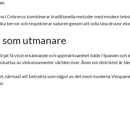
en.
a i Cebreros kombinerar traditionella metoder med modern teknik 
ika terroir och respekterar naturen genom att odla sina druvor eko
som utmanare
rjat få visst erkännande och uppmärksamhet både i Spanien och int
skattas av vinkonsumenter världen över. Även om distriktet är täml
ådet, närmast att betrakta som något av det mest moderna Vinspani
d.
 på Albillo från Cebreros på Systembolaget vilket är riktigt synd. D