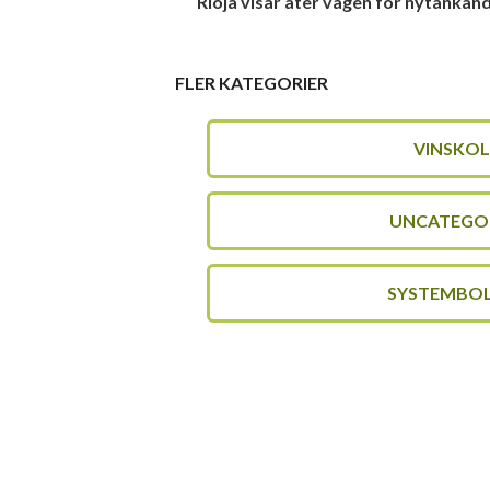
Rioja visar åter vägen för nytänkand
FLER KATEGORIER
VINSKO
UNCATEGO
SYSTEMBO