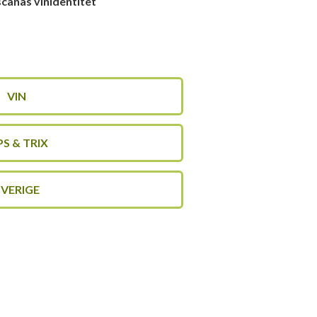
canas vinidentitet
VIN
PS & TRIX
SVERIGE