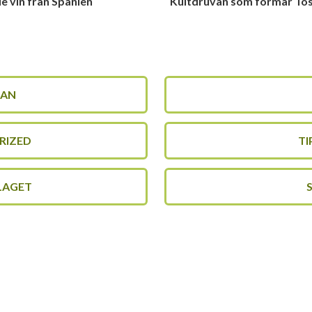
e vin från Spanien
Kultdruvan som formar Tos
LAN
RIZED
TI
LAGET