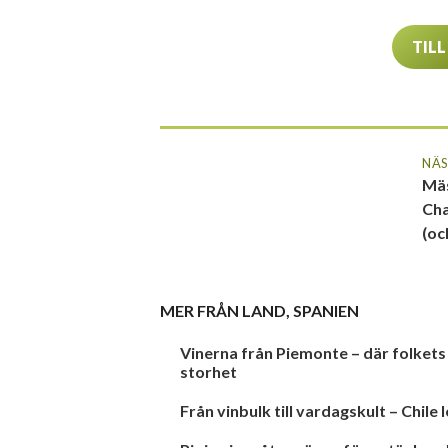
TILL
NÄS
Mäs
Cha
(oc
MER FRÅN
LAND
,
SPANIEN
Vinerna från Piemonte – där folket
storhet
Från vinbulk till vardagskult – Chile