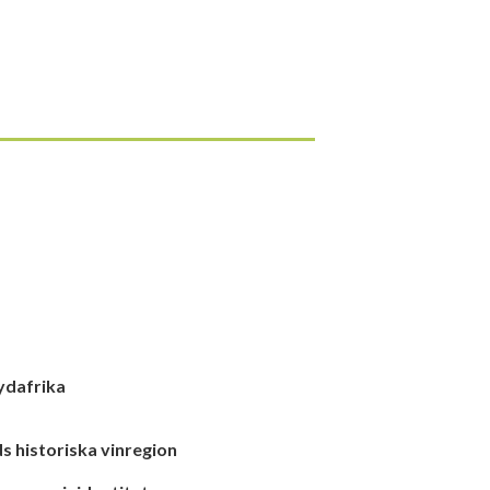
ydafrika
s historiska vinregion