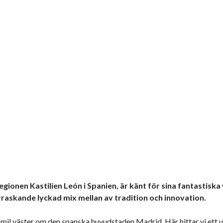
regionen Kastilien León i Spanien, är känt för sina fantastis
raskande lyckad mix mellan av tradition och innovation.
 mil väster om den spanska huvudstaden Madrid. Här hittar vi ett