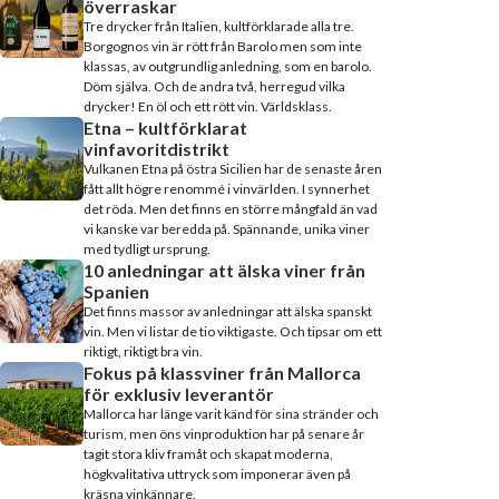
överraskar
Tre drycker från Italien, kultförklarade alla tre.
Borgognos vin är rött från Barolo men som inte
klassas, av outgrundlig anledning, som en barolo.
Döm själva. Och de andra två, herregud vilka
drycker! En öl och ett rött vin. Världsklass.
Etna – kultförklarat
vinfavoritdistrikt
Vulkanen Etna på östra Sicilien har de senaste åren
fått allt högre renommé i vinvärlden. I synnerhet
det röda. Men det finns en större mångfald än vad
vi kanske var beredda på. Spännande, unika viner
med tydligt ursprung.
10 anledningar att älska viner från
Spanien
Det finns massor av anledningar att älska spanskt
vin. Men vi listar de tio viktigaste. Och tipsar om ett
riktigt, riktigt bra vin.
Fokus på klassviner från Mallorca
för exklusiv leverantör
Mallorca har länge varit känd för sina stränder och
turism, men öns vinproduktion har på senare år
tagit stora kliv framåt och skapat moderna,
högkvalitativa uttryck som imponerar även på
kräsna vinkännare.