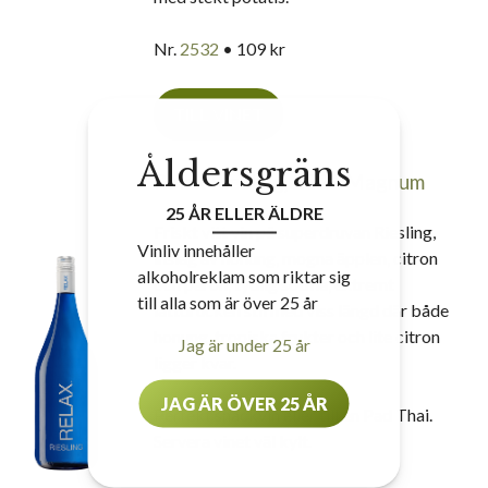
Nr.
2532
• 109 kr
TILL VINET
Åldersgräns
Relax Riesling, 2021 Magnum
25 ÅR ELLER ÄLDRE
Friskt vitt vin på superdruvan Riesling,
Vinliv innehåller
inslag av honung, mogna äpplen, citron
alkoholreklam som riktar sig
och päron, tydlig sötma, extremt
till alla som är över 25 år
lättdrucken stil med viss längd där både
honung, tropiska frukter och lite citron
Jag är under 25 år
ligger kvar.
JAG ÄR ÖVER 25 ÅR
Perfekt snackvin eller till en Pad Thai.
Servera vinet väl kylt.