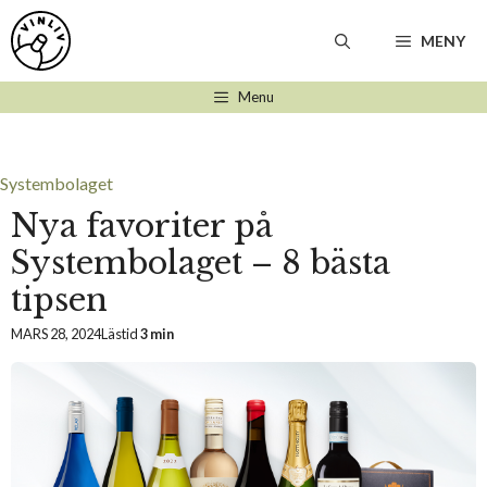
Hoppa
till
MENY
innehåll
Menu
Systembolaget
Nya favoriter på
Systembolaget – 8 bästa
tipsen
MARS 28, 2024
Lästid
3 min