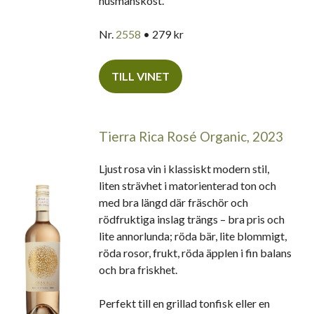
husmanskost.
Nr.
2558
• 279 kr
TILL VINET
Tierra Rica Rosé Organic, 2023
Ljust rosa vin i klassiskt modern stil,
liten strävhet i matorienterad ton och
med bra längd där fräschör och
rödfruktiga inslag trängs – bra pris och
lite annorlunda; röda bär, lite blommigt,
röda rosor, frukt, röda äpplen i fin balans
och bra friskhet.
Perfekt till en grillad tonfisk eller en