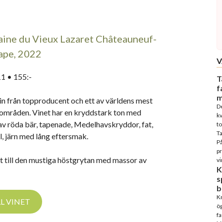
ine du Vieux Lazaret Châteauneuf-
ape, 2022
V
1 • 155:-
T
f
m
vin från topproducent och ett av världens mest
D
områden. Vinet har en kryddstark ton med
kv
 av röda bär, tapenade, Medelhavskryddor, fat,
to
T
l, järn med lång eftersmak.
På
p
t till den mustiga höstgrytan med massor av
vi
K
s
b
Kn
LL VINET
ög
fa