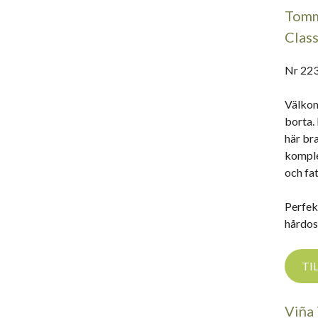
Tomm
Clas
Nr 223
Välkom
borta. 
här br
komple
och fat
Perfekt
hårdos
TI
Viña