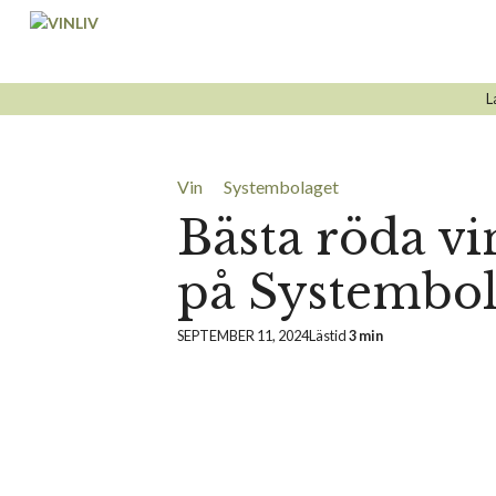
Hoppa
till
innehåll
L
Vin
Systembolaget
Bästa röda vi
på Systembol
SEPTEMBER 11, 2024
Lästid
3 min