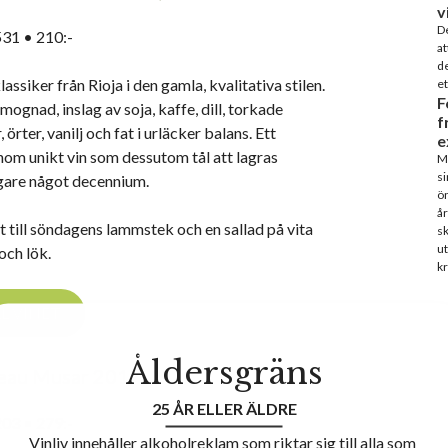
v
De
31 • 210:-
at
de
assiker från Rioja i den gamla, kvalitativa stilen.
et
F
mognad, inslag av soja, kaffe, dill, torkade
f
, örter, vanilj och fat i urläcker balans. Ett
e
enom unikt vin som dessutom tål att lagras
Ma
si
igare något decennium.
ön
år
t till söndagens lammstek och en sallad på vita
sk
ut
och lök.
kr
LL VINET
Åldersgräns
eau Musar 2017
25 ÅR ELLER ÄLDRE
03 • 279:-
Vinliv innehåller alkoholreklam som riktar sig till alla som