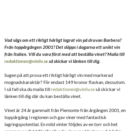
Vad sägs om ett riktigt härligt lagrat vin på druvan Barbera?
Från toppårgången 2001? Det släpps i dagarna ett unikt vin
från Italien. Vill du vara först med att beställa vinet? Maila till
redaktionen@vinliv.se
så skickar vi länken till dig.
Sugen på att prova ett riktigt härligt vin med markerad
mognadskaraktär? För endast 149 kronor flaskan, dessutom.
I så fall ska du maila till
redaktionen@vinliv.se
så skickar vi
länken till dig där du kan beställa vinet.
Vinet är 24 år gammalt från Piemonte från årgången 2001, en
toppårgång i regionen och gav viner med fantastisk
lagringspotential. En mild vinter följdes av en torr och het