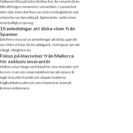
Vulkanen Etna på östra Sicilien har de senaste åren
fått allt högre renommé i vinvärlden. I synnerhet
det röda. Men det finns en större mångfald än vad
vi kanske var beredda på. Spännande, unika viner
med tydligt ursprung.
10 anledningar att älska viner från
Spanien
Det finns massor av anledningar att älska spanskt
vin. Men vi listar de tio viktigaste. Och tipsar om ett
riktigt, riktigt bra vin.
Fokus på klassviner från Mallorca
för exklusiv leverantör
Mallorca har länge varit känd för sina stränder och
turism, men öns vinproduktion har på senare år
tagit stora kliv framåt och skapat moderna,
högkvalitativa uttryck som imponerar även på
kräsna vinkännare.