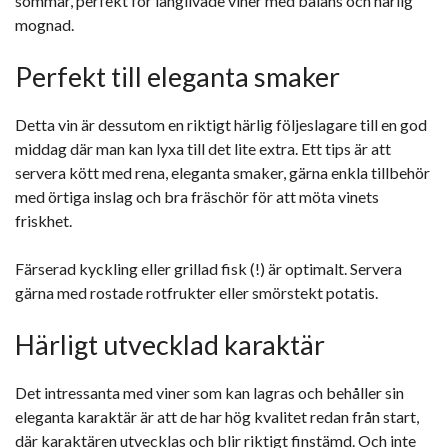
sommar, perfekt för långlivade viner med balans och härlig
mognad.
Perfekt till eleganta smaker
Detta vin är dessutom en riktigt härlig följeslagare till en god
middag där man kan lyxa till det lite extra. Ett tips är att
servera kött med rena, eleganta smaker, gärna enkla tillbehör
med örtiga inslag och bra fräschör för att möta vinets
friskhet.
Färserad kyckling eller grillad fisk (!) är optimalt. Servera
gärna med rostade rotfrukter eller smörstekt potatis.
Härligt utvecklad karaktär
Det intressanta med viner som kan lagras och behåller sin
eleganta karaktär är att de har hög kvalitet redan från start,
där karaktären utvecklas och blir riktigt finstämd. Och inte