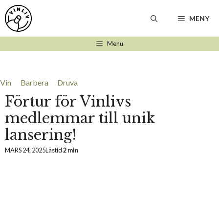
Hoppa
till
MENY
innehåll
Menu
Vin
Barbera
Druva
Förtur för Vinlivs
medlemmar till unik
lansering!
MARS 24, 2025
Lästid
2 min