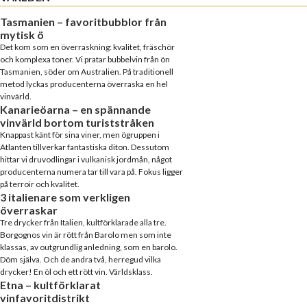
Tasmanien – favoritbubblor från
mytisk ö
Det kom som en överraskning: kvalitet, fräschör
och komplexa toner. Vi pratar bubbelvin från ön
Tasmanien, söder om Australien. På traditionell
metod lyckas producenterna överraska en hel
vinvärld.
Kanarieöarna – en spännande
vinvärld bortom turiststråken
Knappast känt för sina viner, men ögruppen i
Atlanten tillverkar fantastiska diton. Dessutom
hittar vi druvodlingar i vulkanisk jordmån, något
producenterna numera tar till vara på. Fokus ligger
på terroir och kvalitet.
3 italienare som verkligen
överraskar
Tre drycker från Italien, kultförklarade alla tre.
Borgognos vin är rött från Barolo men som inte
klassas, av outgrundlig anledning, som en barolo.
Döm själva. Och de andra två, herregud vilka
drycker! En öl och ett rött vin. Världsklass.
Etna – kultförklarat
vinfavoritdistrikt