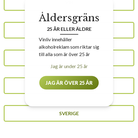
VIN
Åldersgräns
25 ÅR ELLER ÄLDRE
UNCATEGORIZED
Vinliv innehåller
alkoholreklam som riktar sig
till alla som är över 25 år
TIPS & TRIX
Jag är under 25 år
JAG ÄR ÖVER 25 ÅR
SYSTEMBOLAGET
SVERIGE