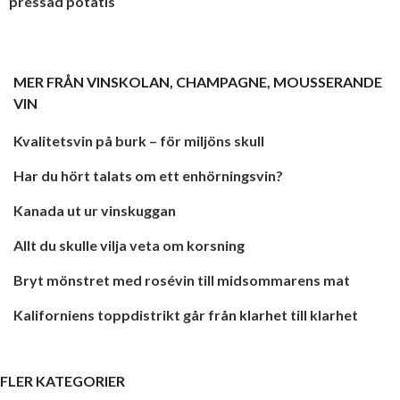
pressad potatis
MER FRÅN
VINSKOLAN
,
CHAMPAGNE
,
MOUSSERANDE
VIN
Kvalitetsvin på burk – för miljöns skull
Har du hört talats om ett enhörningsvin?
Kanada ut ur vinskuggan
Allt du skulle vilja veta om korsning
Bryt mönstret med rosévin till midsommarens mat
Kaliforniens toppdistrikt går från klarhet till klarhet
FLER KATEGORIER