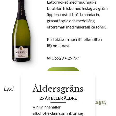
Lättdrucket med fina, mjuka
bubblor, friskt med inslag av gröna
äpplen, rostat bröd, mandarin,
granatäpple och medellång
eftersmak med mineraliska toner.
Perfekt som aperitif eller till en
löjromstoast.
Nr 56523 • 299 kr
TILL VINET
Åldersgräns
Lyx!
25 ÅR ELLER ÄLDRE
Pol Roger Brut Vintage,
Vinliv innehåller
2018
alkoholreklam som riktar sig