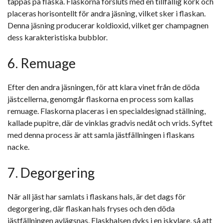
tappas på flaska. Flaskorna försluts med en tillfällig kork och
placeras horisontellt för andra jäsning, vilket sker i flaskan.
Denna jäsning producerar koldioxid, vilket ger champagnen
dess karakteristiska bubblor.
6. Remuage
Efter den andra jäsningen, för att klara vinet från de döda
jästcellerna, genomgår flaskorna en process som kallas
remuage. Flaskorna placeras i en specialdesignad ställning,
kallade pupitre, där de vinklas gradvis nedåt och vrids. Syftet
med denna process är att samla jästfällningen i flaskans
nacke.
7. Degorgering
När all jäst har samlats i flaskans hals, är det dags för
degorgering, där flaskan hals fryses och den döda
jästfällningen avlägsnas. Flaskhalsen dyks i en iskylare, så att