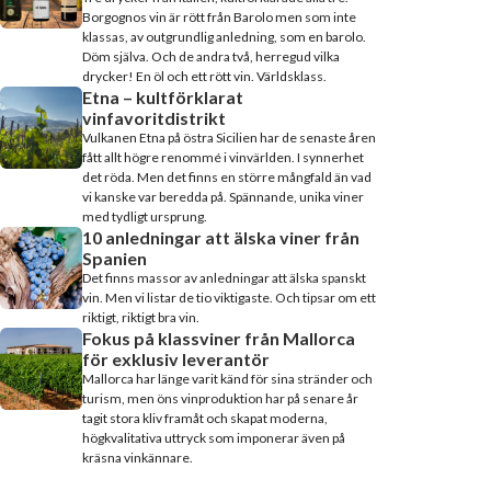
Borgognos vin är rött från Barolo men som inte
klassas, av outgrundlig anledning, som en barolo.
Döm själva. Och de andra två, herregud vilka
drycker! En öl och ett rött vin. Världsklass.
Etna – kultförklarat
vinfavoritdistrikt
Vulkanen Etna på östra Sicilien har de senaste åren
fått allt högre renommé i vinvärlden. I synnerhet
det röda. Men det finns en större mångfald än vad
vi kanske var beredda på. Spännande, unika viner
med tydligt ursprung.
10 anledningar att älska viner från
Spanien
Det finns massor av anledningar att älska spanskt
vin. Men vi listar de tio viktigaste. Och tipsar om ett
riktigt, riktigt bra vin.
Fokus på klassviner från Mallorca
för exklusiv leverantör
Mallorca har länge varit känd för sina stränder och
turism, men öns vinproduktion har på senare år
tagit stora kliv framåt och skapat moderna,
högkvalitativa uttryck som imponerar även på
kräsna vinkännare.