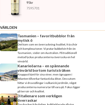
95kr
7595701
VÄRLDEN
Tasmanien – favoritbubblor från
mytisk ö
Det kom som en överraskning: kvalitet, fräschör
och komplexa toner. Vi pratar bubbelvin från ön
Tasmanien, söder om Australien. På traditionell
metod lyckas producenterna överraska en hel
vinvärld.
Kanarieöarna – en spännande
vinvärld bortom turiststråken
Knappast känt för sina viner, men ögruppen i
Atlanten tillverkar fantastiska diton. Dessutom
hittar vi druvodlingar i vulkanisk jordmån, något
producenterna numera tar till vara på. Fokus ligger
på terroir och kvalitet.
3 italienare som verkligen
överraskar
Tre drycker från Italien, kultförklarade alla tre.