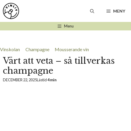
Hoppa
till
MENY
innehåll
Menu
Vinskolan
Champagne
Mousserande vin
Värt att veta – så tillverkas
champagne
DECEMBER 22, 2025
Lästid
4 min