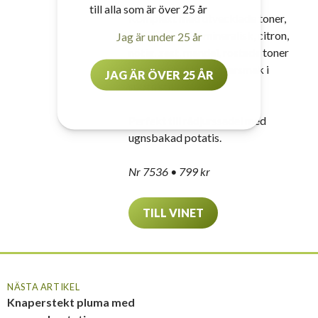
till alla som är över 25 år
Komplext med utvecklade toner,
fräscht brödig, mineralisk, citron,
Jag är under 25 år
nötig, zest, mandel, rostade toner
med mycket lång eftersmak i
JAG ÄR ÖVER 25 ÅR
subtil stil.
Perfekt till rådjurssadel med
ugnsbakad potatis.
Nr 7536 • 799 kr
TILL VINET
NÄSTA ARTIKEL
Knaperstekt pluma med