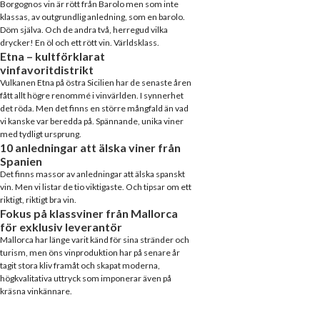
Borgognos vin är rött från Barolo men som inte
klassas, av outgrundlig anledning, som en barolo.
Döm själva. Och de andra två, herregud vilka
drycker! En öl och ett rött vin. Världsklass.
Etna – kultförklarat
vinfavoritdistrikt
Vulkanen Etna på östra Sicilien har de senaste åren
fått allt högre renommé i vinvärlden. I synnerhet
det röda. Men det finns en större mångfald än vad
vi kanske var beredda på. Spännande, unika viner
med tydligt ursprung.
10 anledningar att älska viner från
Spanien
Det finns massor av anledningar att älska spanskt
vin. Men vi listar de tio viktigaste. Och tipsar om ett
riktigt, riktigt bra vin.
Fokus på klassviner från Mallorca
för exklusiv leverantör
Mallorca har länge varit känd för sina stränder och
turism, men öns vinproduktion har på senare år
tagit stora kliv framåt och skapat moderna,
högkvalitativa uttryck som imponerar även på
kräsna vinkännare.