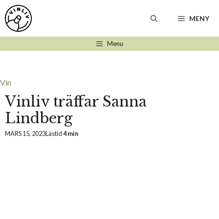
Hoppa
till
MENY
innehåll
Menu
Vin
Vinliv träffar Sanna
Lindberg
MARS 15, 2023
Lästid
4 min