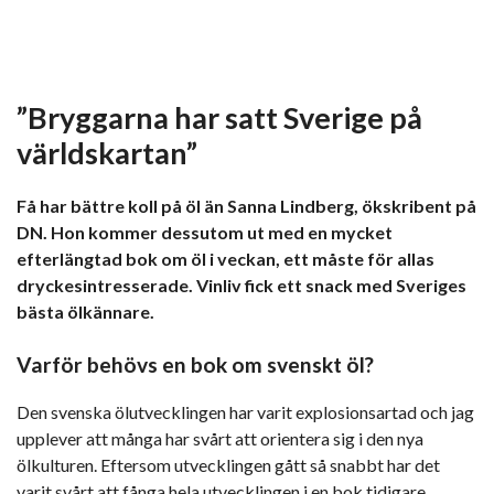
”Bryggarna har satt Sverige på
världskartan”
Få har bättre koll på öl än Sanna Lindberg, ökskribent på
DN. Hon kommer dessutom ut med en mycket
efterlängtad bok om öl i veckan, ett måste för allas
dryckesintresserade. Vinliv fick ett snack med Sveriges
bästa ölkännare.
Varför behövs en bok om svenskt öl?
Den svenska ölutvecklingen har varit explosionsartad och jag
upplever att många har svårt att orientera sig i den nya
ölkulturen. Eftersom utvecklingen gått så snabbt har det
varit svårt att fånga hela utvecklingen i en bok tidigare,