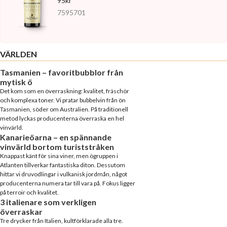
95kr
7595701
VÄRLDEN
Tasmanien – favoritbubblor från
mytisk ö
Det kom som en överraskning: kvalitet, fräschör
och komplexa toner. Vi pratar bubbelvin från ön
Tasmanien, söder om Australien. På traditionell
metod lyckas producenterna överraska en hel
vinvärld.
Kanarieöarna – en spännande
vinvärld bortom turiststråken
Knappast känt för sina viner, men ögruppen i
Atlanten tillverkar fantastiska diton. Dessutom
hittar vi druvodlingar i vulkanisk jordmån, något
producenterna numera tar till vara på. Fokus ligger
på terroir och kvalitet.
3 italienare som verkligen
överraskar
Tre drycker från Italien, kultförklarade alla tre.