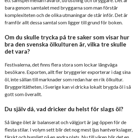
ett samspel mellan råvaror, utrustning och bryggare. Det är
bara genom samtalet med bryggarna som man förstår
komplexiteten och de olika utmaningar de står inför. Det är
framför allt dessa samtal som ligger till grund för boken.
Om du skulle trycka på tre saker som visar hur
bra den svenska ölkulturen är, vilka tre skulle
det vara?
Festivalerna, det finns flera stora som lockar långväga
besökare. Exporten, allt fler bryggerier exporterar i dag sina
öl, inte sällan till marknader som redan har en rik ölkultur.
Bryggeritätheten, i Sverige kan vi dricka lokalt brygda öl i så
gott som överallt.
Du själv då, vad dricker du helst för slags öl?
Så länge ölet är balanserat och välgjort är jag öppen för de
flesta stilar. I volym sett blir det nog mest ljus hantverkslager,
färskt och humligt på en andra plats. Nu till våren blir det en