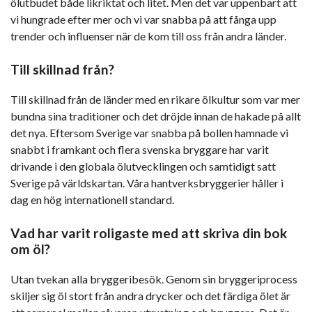
ölutbudet både likriktat och litet. Men det var uppenbart att
vi hungrade efter mer och vi var snabba på att fånga upp
trender och influenser när de kom till oss från andra länder.
Till skillnad från?
Till skillnad från de länder med en rikare ölkultur som var mer
bundna sina traditioner och det dröjde innan de hakade på allt
det nya. Eftersom Sverige var snabba på bollen hamnade vi
snabbt i framkant och flera svenska bryggare har varit
drivande i den globala ölutvecklingen och samtidigt satt
Sverige på världskartan. Våra hantverksbryggerier håller i
dag en hög internationell standard.
Vad har varit roligaste med att skriva din bok
om öl?
Utan tvekan alla bryggeribesök. Genom sin bryggeriprocess
skiljer sig öl stort från andra drycker och det färdiga ölet är