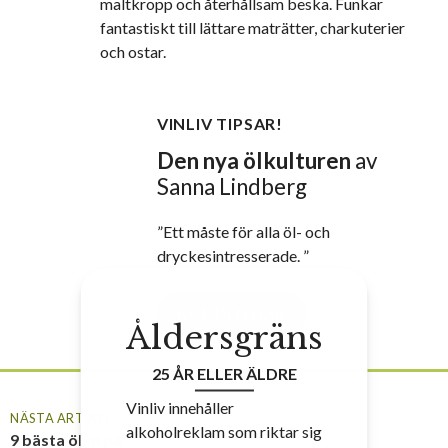
maltkropp och återhållsam beska. Funkar
fantastiskt till lättare maträtter, charkuterier
och ostar.
VINLIV TIPSAR!
Den nya ölkulturen
av
Sanna Lindberg
”Ett måste för alla öl- och
dryckesintresserade. ”
KÖP DEN HÄR
Åldersgräns
25 ÅR ELLER ÄLDRE
Vinliv innehåller
NÄSTA ARTIKEL
alkoholreklam som riktar sig
9 bästa ölen på