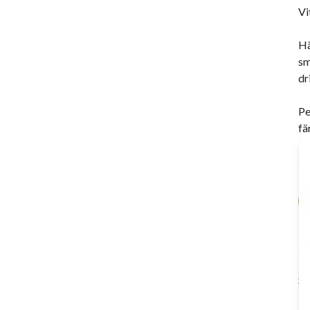
Vi
Hä
sm
dr
Pe
fä
Nr
P
Så