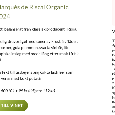
arqués de Riscal Organic,
024
tt, balanserat från klassisk producent i Rioja.
V
T
dlig druvprägel med toner av krusbär, fläder,
f
barber, gula plommon, svarta vinbär, lite
m
opiska inslag med medellång eftersmak i frisk
D
l.
kv
to
T
rfekt till tisdagens ångkokta laxfiléer som
På
rveras med kokt potatis.
p
vi
K
 600101 • 99 kr (tidigare 119 kr)
s
b
Kn
TILL VINET
ög
fa