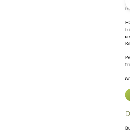
Rö
fr
Hä
fr
ur
Ri
Pe
fri
Nr
D
Bu