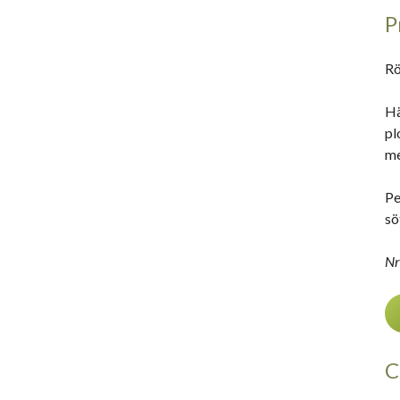
P
Rö
Hä
pl
me
Pe
sö
Nr
C