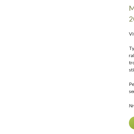
M
2
Vi
Ty
ra
tr
sti
Pe
se
Nr