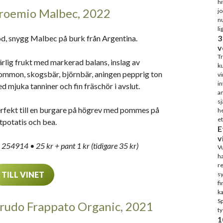
hi
roemio Malbec, 2022
j
nu
li
d, snygg Malbec på burk från Argentina.
3
v
Tr
rlig frukt med markerad balans, inslag av
ku
ommon, skogsbär, björnbär, aningen pepprig ton
vi
in
d mjuka tanniner och fin fräschör i avslut.
an
sj
rfekt till en burgare på högrev med pommes på
he
et
tpotatis och bea.
E
v
 254914 • 25 kr + pant 1 kr (tidigare 35 kr)
Vu
ha
re
TILL VINET
sy
fi
ka
S
rudo Frappato Organic, 2021
ty
1