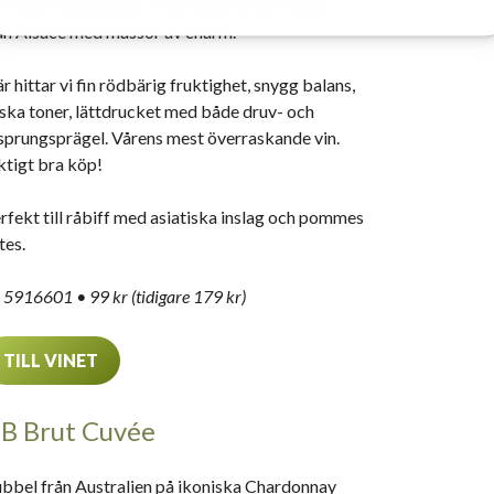
tt superspännande vin på kultdruvan Alsace,
ån Alsace med massor av charm.
r hittar vi fin rödbärig fruktighet, snygg balans,
iska toner, lättdrucket med både druv- och
sprungsprägel. Vårens mest överraskande vin.
ktigt bra köp!
rfekt till råbiff med asiatiska inslag och pommes
tes.
 5916601 • 99 kr (tidigare 179 kr)
TILL VINET
B Brut Cuvée
bbel från Australien på ikoniska Chardonnay