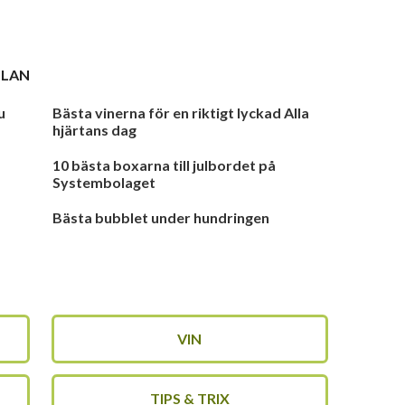
OLAN
u
Bästa vinerna för en riktigt lyckad Alla
hjärtans dag
10 bästa boxarna till julbordet på
Systembolaget
Bästa bubblet under hundringen
VIN
TIPS & TRIX