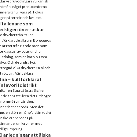
ttar vi druvodlingar i vulkanisk
ordmån, något producenterna
mera tar till vara på. Fokus
gger på terroir och kvalitet.
 italienare som
erkligen överraskar
e drycker från Italien,
ltförklarade alla tre. Borgognos
n är rött från Barolo men som
te klassas, av outgrundlig
ledning, som en barolo. Döm
älva. Och de andra två,
rregud vilka drycker! En öl och
t rött vin. Världsklass.
tna – kultförklarat
infavoritdistrikt
lkanen Etna på östra Sicilien
r de senaste åren fått allt högre
nommé i vinvärlden. I
nnerhet det röda. Men det
nns en större mångfald än vad vi
nske var beredda på.
pännande, unika viner med
dligt ursprung.
0 anledningar att älska