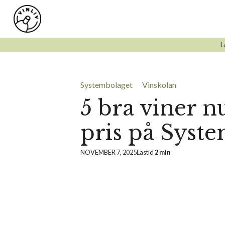
Hoppa
till
innehåll
L
Systembolaget
Vinskolan
5 bra viner nu
pris på Syst
NOVEMBER 7, 2025
Lästid
2 min