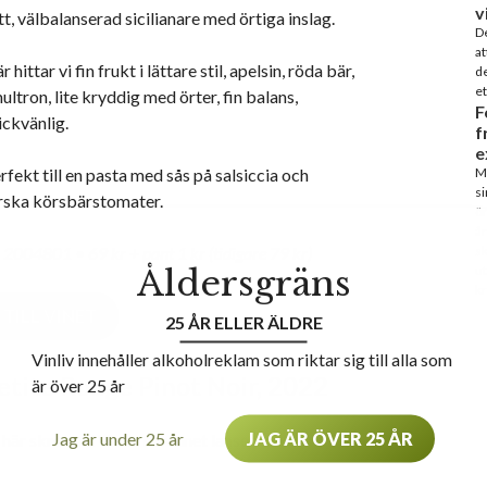
v
tt, välbalanserad sicilianare med örtiga inslag.
De
at
r hittar vi fin frukt i lättare stil, apelsin, röda bär,
de
et
ultron, lite kryddig med örter, fin balans,
F
ickvänlig.
f
e
rfekt till en pasta med sås på salsiccia och
Ma
si
rska körsbärstomater.
ön
år
 2004801 • 69 kr + pant 1 kr (tidigare 79 kr)
sk
Åldersgräns
ut
kr
TILL VINET
25 ÅR ELLER ÄLDRE
Vinliv innehåller alkoholreklam som riktar sig till alla som
etite Rouge Pinot Noir, 2022
är över 25 år
Jag är under 25 år
JAG ÄR ÖVER 25 ÅR
 här skrev vi i Vinliv när vinet lanserades: