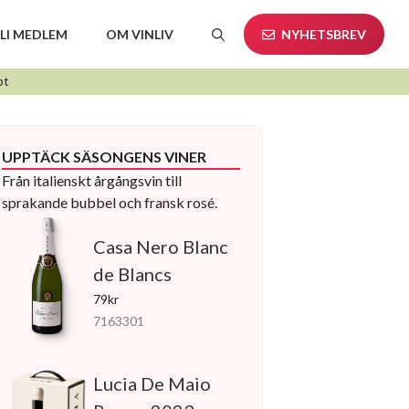
LI MEDLEM
OM VINLIV
NYHETSBREV
pt
UPPTÄCK SÄSONGENS VINER
Från italienskt årgångsvin till
sprakande bubbel och fransk rosé.
Casa Nero Blanc
de Blancs
79kr
7163301
Lucia De Maio