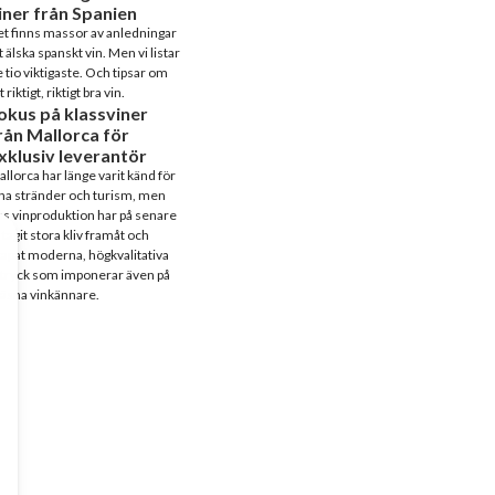
iner från Spanien
t finns massor av anledningar
t älska spanskt vin. Men vi listar
 tio viktigaste. Och tipsar om
t riktigt, riktigt bra vin.
okus på klassviner
rån Mallorca för
xklusiv leverantör
llorca har länge varit känd för
na stränder och turism, men
s vinproduktion har på senare
 tagit stora kliv framåt och
apat moderna, högkvalitativa
tryck som imponerar även på
äsna vinkännare.