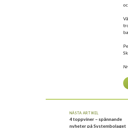
oc
Vä
tr
ba
Pe
Sk
Nr
NÄSTA ARTIKEL
4 toppviner – spännande
nyheter på Systembolaget