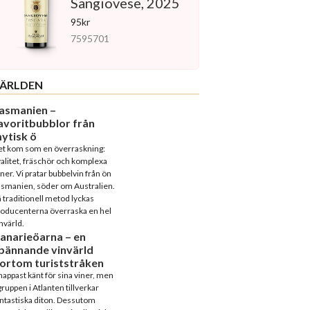
Sangiovese, 2025
95kr
7595701
ÄRLDEN
asmanien –
avoritbubblor från
ytisk ö
et kom som en överraskning:
alitet, fräschör och komplexa
ner. Vi pratar bubbelvin från ön
asmanien, söder om Australien.
 traditionell metod lyckas
roducenterna överraska en hel
nvärld.
anarieöarna – en
pännande vinvärld
ortom turiststråken
appast känt för sina viner, men
ruppen i Atlanten tillverkar
ntastiska diton. Dessutom