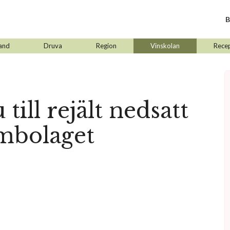
B
and
Druva
Region
Vinskolan
Rece
 till rejält nedsatt
embolaget