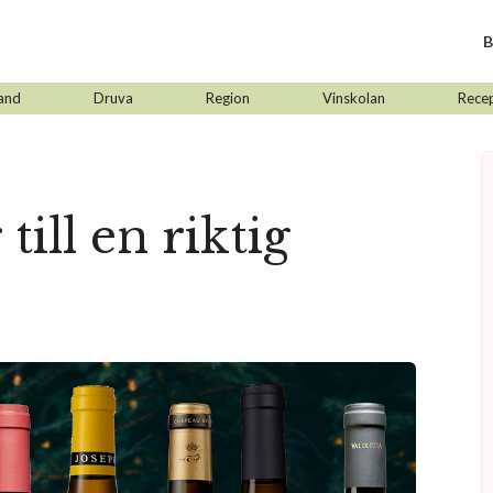
B
and
Druva
Region
Vinskolan
Rece
till en riktig