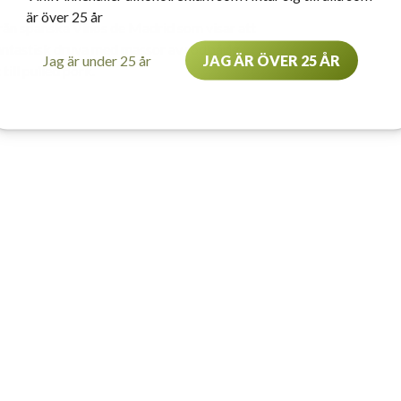
är över 25 år
från spanska Vinos de Madrid som visar att
antastisk druva med massor av rödbärig
Jag är under 25 år
JAG ÄR ÖVER 25 ÅR
till pulled pork.