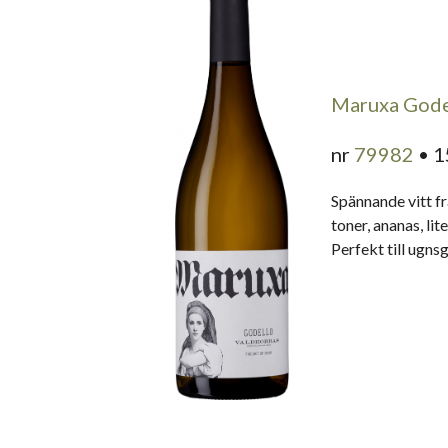
Maruxa Gode
nr
79982
• 1
Spännande vitt f
toner, ananas, li
Perfekt till ugns