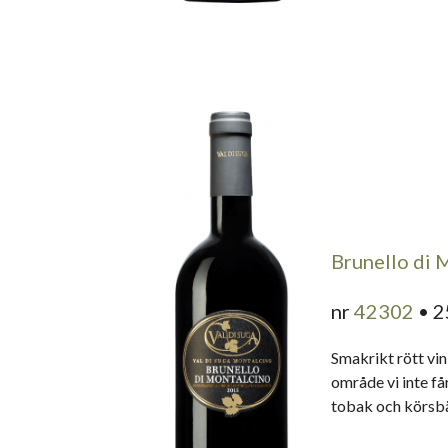
Brunello di 
nr
42302
• 2
Smakrikt rött vin 
område vi inte får
tobak och körsbär