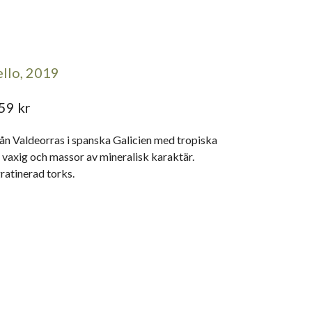
llo, 2019
59 kr
rån Valdeorras i spanska Galicien med tropiska
te vaxig och massor av mineralisk karaktär.
gratinerad torks.