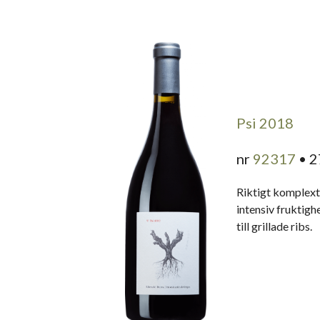
Psi 2018
nr
92317
• 2
Riktigt komplext 
intensiv fruktigh
till grillade ribs.