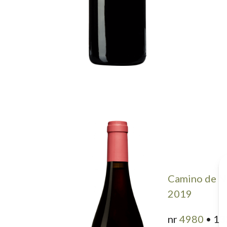
Camino de N
2019
nr
4980
• 13