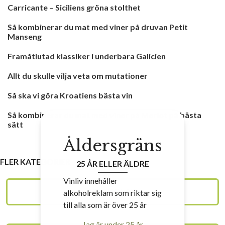
Carricante – Siciliens gröna stolthet
Så kombinerar du mat med viner på druvan Petit
Manseng
Framåtlutad klassiker i underbara Galicien
Allt du skulle vilja veta om mutationer
Så ska vi göra Kroatiens bästa vin
Så kombinerar du mat med viner på Merlot på bästa
sätt
Åldersgräns
FLER KATEGORIER
25 ÅR ELLER ÄLDRE
Vinliv innehåller
VINSKOLAN
alkoholreklam som riktar sig
till alla som är över 25 år
Jag är under 25 år