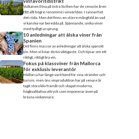
vinfavoritdistrikt
Vulkanen Etna på östra Sicilien har de senaste åren
fått allt högre renommé i vinvärlden. I synnerhet
det röda. Men det finns en större mångfald än vad
vi kanske var beredda på. Spännande, unika viner
med tydligt ursprung.
10 anledningar att älska viner från
Spanien
Det finns massor av anledningar att älska spanskt
vin. Men vi listar de tio viktigaste. Och tipsar om ett
riktigt, riktigt bra vin.
Fokus på klassviner från Mallorca
för exklusiv leverantör
Mallorca har länge varit känd för sina stränder och
turism, men öns vinproduktion har på senare år
tagit stora kliv framåt och skapat moderna,
högkvalitativa uttryck som imponerar även på
kräsna vinkännare.