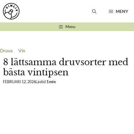
Hoppa
till
MENY
innehåll
Menu
Druva
Vin
8 lättsamma druvsorter med
bästa vintipsen
FEBRUARI 12, 2026
Lästid
1 min