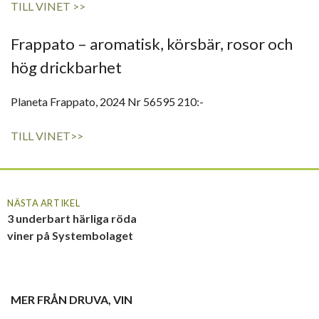
TILL VINET >>
Frappato – aromatisk, körsbär, rosor och
hög drickbarhet
Planeta Frappato, 2024 Nr 56595 210:-
TILL VINET>>
NÄSTA ARTIKEL
3 underbart härliga röda
viner på Systembolaget
MER FRÅN
DRUVA
,
VIN