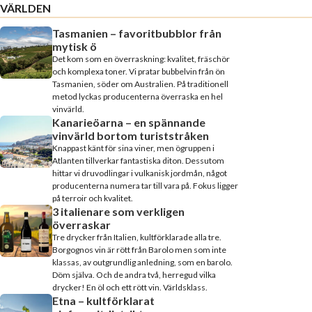
VÄRLDEN
Tasmanien – favoritbubblor från
mytisk ö
Det kom som en överraskning: kvalitet, fräschör
och komplexa toner. Vi pratar bubbelvin från ön
Tasmanien, söder om Australien. På traditionell
metod lyckas producenterna överraska en hel
vinvärld.
Kanarieöarna – en spännande
vinvärld bortom turiststråken
Knappast känt för sina viner, men ögruppen i
Atlanten tillverkar fantastiska diton. Dessutom
hittar vi druvodlingar i vulkanisk jordmån, något
producenterna numera tar till vara på. Fokus ligger
på terroir och kvalitet.
3 italienare som verkligen
överraskar
Tre drycker från Italien, kultförklarade alla tre.
Borgognos vin är rött från Barolo men som inte
klassas, av outgrundlig anledning, som en barolo.
Döm själva. Och de andra två, herregud vilka
drycker! En öl och ett rött vin. Världsklass.
Etna – kultförklarat