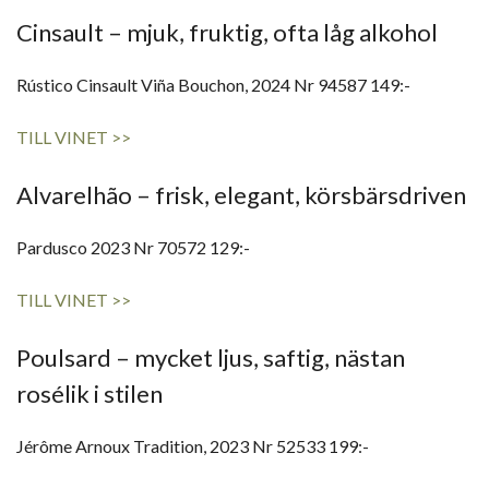
Cinsault – mjuk, fruktig, ofta låg alkohol
Rústico Cinsault Viña Bouchon, 2024 Nr 94587 149:-
TILL VINET >>
Alvarelhão – frisk, elegant, körsbärsdriven
Pardusco 2023 Nr 70572 129:-
TILL VINET >>
Poulsard – mycket ljus, saftig, nästan
rosélik i stilen
Jérôme Arnoux Tradition, 2023 Nr 52533 199:-