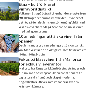
Etna – kultförklarat
vinfavoritdistrikt
Vulkanen Etna på östra Sicilien har de senaste åren
fått allt högre renommé i vinvärlden. I synnerhet
det röda. Men det finns en större mångfald än vad
vi kanske var beredda på. Spännande, unika viner
med tydligt ursprung.
10 anledningar att älska viner från
Spanien
Det finns massor av anledningar att älska spanskt
vin. Men vi listar de tio viktigaste. Och tipsar om ett
riktigt, riktigt bra vin.
Fokus på klassviner från Mallorca
för exklusiv leverantör
Mallorca har länge varit känd för sina stränder och
turism, men öns vinproduktion har på senare år
tagit stora kliv framåt och skapat moderna,
högkvalitativa uttryck som imponerar även på
kräsna vinkännare.