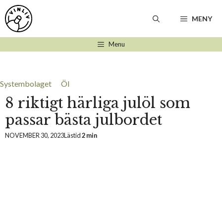
Hoppa
till
MENY
innehåll
Menu
Systembolaget
Öl
8 riktigt härliga julöl som
passar bästa julbordet
NOVEMBER 30, 2023
Lästid
2 min