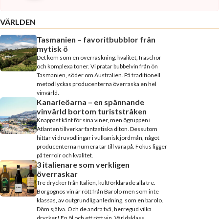
VÄRLDEN
Tasmanien – favoritbubblor från
mytisk ö
Det kom som en överraskning: kvalitet, fräschör
och komplexa toner. Vi pratar bubbelvin från ön
Tasmanien, söder om Australien. På traditionell
metod lyckas producenterna överraska en hel
vinvärld.
Kanarieöarna – en spännande
vinvärld bortom turiststråken
Knappast känt för sina viner, men ögruppen i
Atlanten tillverkar fantastiska diton. Dessutom
hittar vi druvodlingar i vulkanisk jordmån, något
producenterna numera tar till vara på. Fokus ligger
på terroir och kvalitet.
3 italienare som verkligen
överraskar
Tre drycker från Italien, kultförklarade alla tre.
Borgognos vin är rött från Barolo men som inte
klassas, av outgrundlig anledning, som en barolo.
Döm själva. Och de andra två, herregud vilka
drycker! En öl och ett rött vin. Världsklass.