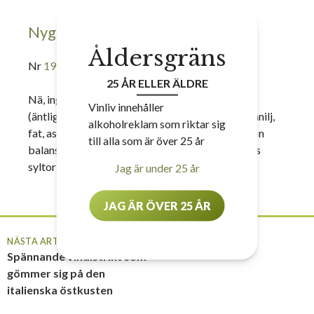
Nygårda Julmust
Åldersgräns
Nr
1972
• 43 kr
25 ÅR ELLER ÄLDRE
Nä, inget julöl men en julmust med karaktär
Vinliv innehåller
(äntligen!). Här hittar vi tydliga inslag av både vanilj,
alkoholreklam som riktar sig
fat, asiatiska kryddor, julkryddor och choklad i fin
till alla som är över 25 år
balans. Passar allt från småplocket till julbordets
syltor och kött.
Jag är under 25 år
JAG ÄR ÖVER 25 ÅR
NÄSTA ARTIKEL
Spännande vindistrikt som
gömmer sig på den
italienska östkusten