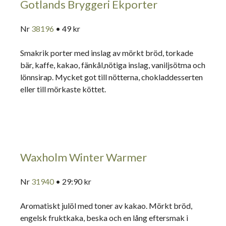
Gotlands Bryggeri Ekporter
Nr
38196
• 49 kr
Smakrik porter med inslag av mörkt bröd, torkade
bär, kaffe, kakao, fänkål,nötiga inslag, vaniljsötma och
lönnsirap. Mycket got till nötterna, chokladdesserten
eller till mörkaste köttet.
Waxholm Winter Warmer
Nr
31940
• 29:90 kr
Aromatiskt julöl med toner av kakao. Mörkt bröd,
engelsk fruktkaka, beska och en lång eftersmak i