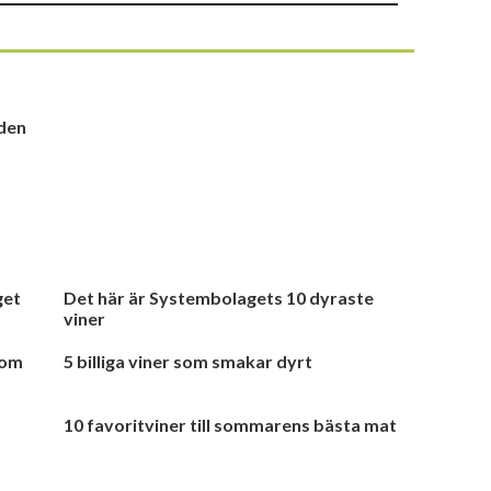
lden
get
Det här är Systembolagets 10 dyraste
viner
 om
5 billiga viner som smakar dyrt
10 favoritviner till sommarens bästa mat