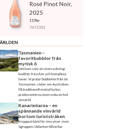
Rosé Pinot Noir,
2025
119kr
7472301
ÄRLDEN
Tasmanien –
favoritbubblor från
mytisk ö
Det kom som en överraskning:
kvalitet, fräschör och komplexa
toner. Vi pratar bubbelvin från ön
Tasmanien, söder om Australien.
På traditionell metod lyckas
producenterna överraska en hel
vinvärld.
Kanarieöarna – en
spännande vinvärld
bortom turiststråken
Knappast känt för sina viner, men
ögruppen i Atlanten tillverkar