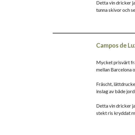
Detta vin dricker ja
tunna skivor och s
Campos de Luz
Mycket prisvärt f
mellan Barcelona o
Fräscht, lättdrucke
inslag av både jor
Detta vin dricker j
stekt ris kryddat 