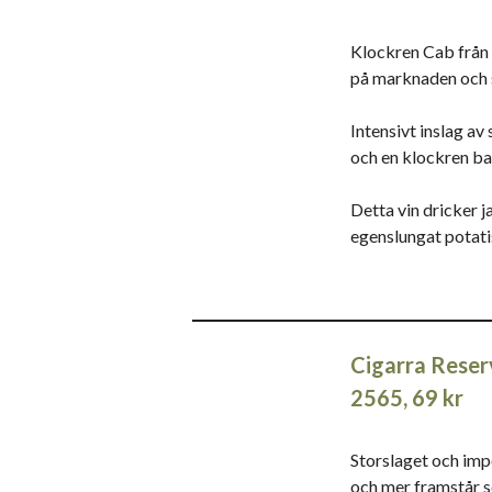
Klockren Cab från 
på marknaden och st
Intensivt inslag av 
och en klockren bal
Detta vin dricker ja
egenslungat potati
Cigarra Reserv
2565, 69 kr
Storslaget och im
och mer framstår so