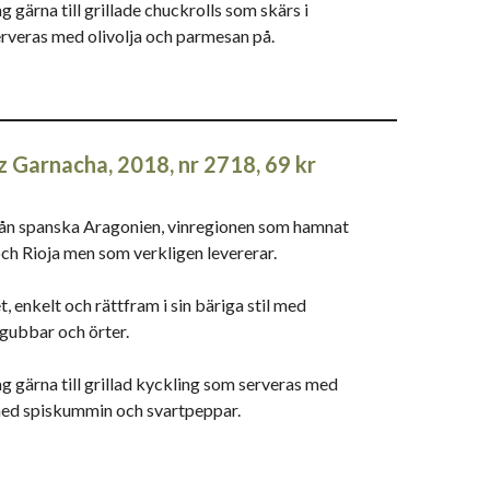
g gärna till grillade chuckrolls som skärs i
erveras med olivolja och parmesan på.
 Garnacha, 2018, nr 2718, 69 kr
rån spanska Aragonien, vinregionen som hamnat
ch Rioja men som verkligen levererar.
t, enkelt och rättfram i sin bäriga stil med
dgubbar och örter.
ag gärna till grillad kyckling som serveras med
med spiskummin och svartpeppar.