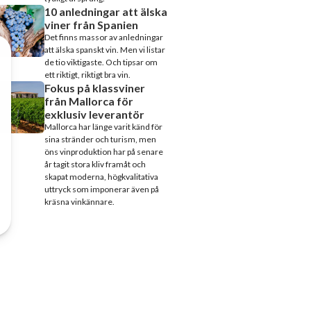
10 anledningar att älska
viner från Spanien
Det finns massor av anledningar
att älska spanskt vin. Men vi listar
de tio viktigaste. Och tipsar om
ett riktigt, riktigt bra vin.
Fokus på klassviner
från Mallorca för
exklusiv leverantör
Mallorca har länge varit känd för
sina stränder och turism, men
öns vinproduktion har på senare
år tagit stora kliv framåt och
skapat moderna, högkvalitativa
uttryck som imponerar även på
kräsna vinkännare.