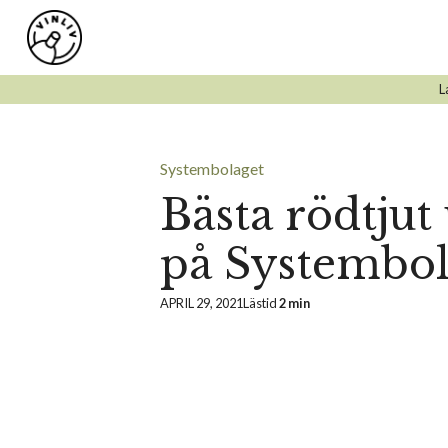
Hoppa
till
innehåll
L
Systembolaget
Bästa rödtjut
på Systembol
APRIL 29, 2021
Lästid
2 min