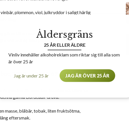
 vinbär, plommon, viol, julkryddor i saligt härlig
siv längd.
Åldersgräns
g gärna till en mustig gryta på nöt, rotfrukter,
några extra drag med pepparkvarnen.
25 ÅR ELLER ÄLDRE
Vinliv innehåller alkoholreklam som riktar sig till alla som
är över 25 år
bec, 2020, nr 2331, 69 kr
Jag är under 25 år
JAG ÄR ÖVER 25 ÅR
ån Argentina där man kan konsten att tillverka
, denna gamla Bordeaux-druva.
t en masse, blåbär, tobak, liten fruktsötma,
lång eftersmak.