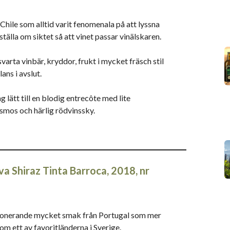
Chile som alltid varit fenomenala på att lyssna
älla om siktet så att vinet passar vinälskaren.
svarta vinbär, kryddor, frukt i mycket fräsch stil
ans i avslut.
g lätt till en blodig entrecôte med lite
smos och härlig rödvinssky.
a Shiraz Tinta Barroca, 2018, nr
ponerande mycket smak från Portugal som mer
m ett av favoritländerna i Sverige.