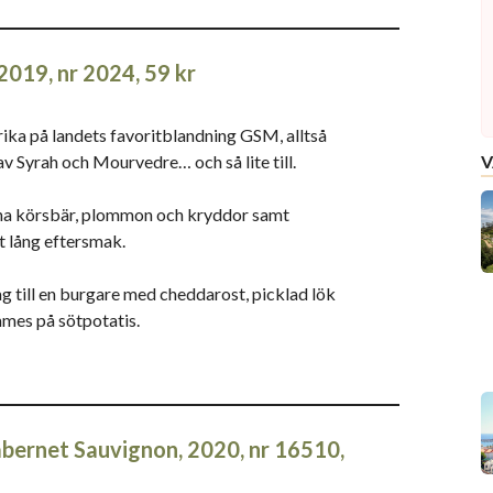
2019, nr 2024, 59 kr
rika på landets favoritblandning GSM, alltså
v Syrah och Mourvedre… och så lite till.
V
gna körsbär, plommon och kryddor samt
t lång eftersmak.
ag till en burgare med cheddarost, picklad lök
mes på sötpotatis.
bernet Sauvignon, 2020, nr 16510,