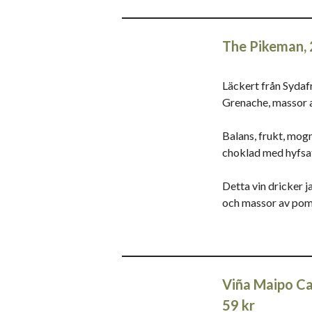
The Pikeman, 
Läckert från Sydaf
Grenache, massor a
Balans, frukt, mo
choklad med hyfsa
Detta vin dricker j
och massor av pom
Viña Maipo Ca
59 kr