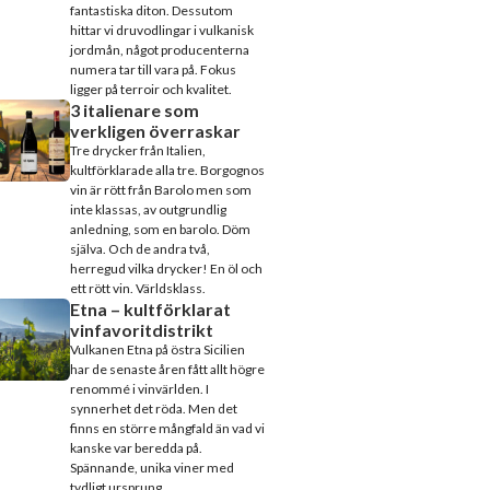
fantastiska diton. Dessutom
hittar vi druvodlingar i vulkanisk
jordmån, något producenterna
numera tar till vara på. Fokus
ligger på terroir och kvalitet.
3 italienare som
verkligen överraskar
Tre drycker från Italien,
kultförklarade alla tre. Borgognos
vin är rött från Barolo men som
inte klassas, av outgrundlig
anledning, som en barolo. Döm
själva. Och de andra två,
herregud vilka drycker! En öl och
ett rött vin. Världsklass.
Etna – kultförklarat
vinfavoritdistrikt
Vulkanen Etna på östra Sicilien
har de senaste åren fått allt högre
renommé i vinvärlden. I
synnerhet det röda. Men det
finns en större mångfald än vad vi
kanske var beredda på.
Spännande, unika viner med
tydligt ursprung.