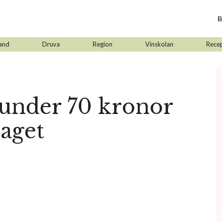
B
and
Druva
Region
Vinskolan
Rece
 under 70 kronor
aget