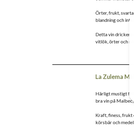
Örter, frukt, svarta
blandning och inten
Detta vin dricker ja
vitlök, örter och 
La Zulema Mal
Härligt mustigt fr
bra vin på Malbec
Kraft, finess, fruk
körsbär och medel