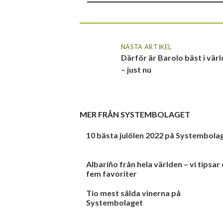
NÄSTA ARTIKEL
Därför är Barolo bäst i vär
– just nu
MER FRÅN
SYSTEMBOLAGET
10 bästa julölen 2022 på Systembola
Albariño från hela världen – vi tipsar
fem favoriter
Tio mest sålda vinerna på
Systembolaget