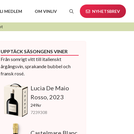
LI MEDLEM
OM VINLIV
NYHETSBREV
pt
UPPTÄCK SÄSONGENS VINER
Från somrigt vitt till italienskt
årgångsvin, sprakande bubbel och
fransk rosé.
Lucia De Maio
Rosso, 2023
249kr
7239308
Castelmare Blanc