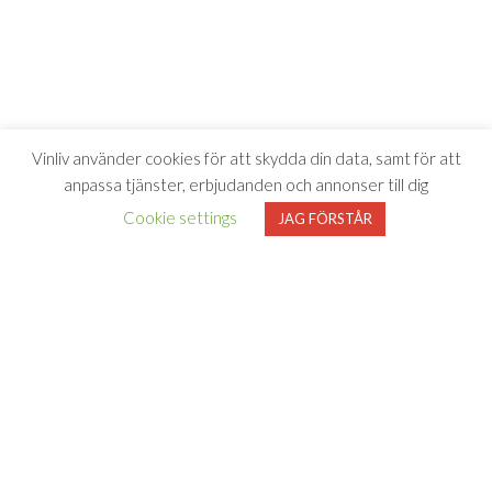
Vinliv använder cookies för att skydda din data, samt för att
anpassa tjänster, erbjudanden och annonser till dig
Cookie settings
JAG FÖRSTÅR
Vinliv har inget samarbete med Systembolaget utan tipsar
endast om viner som finns i deras sortiment. All försäljning samt
beställning sker på och genom Systembolaget.se