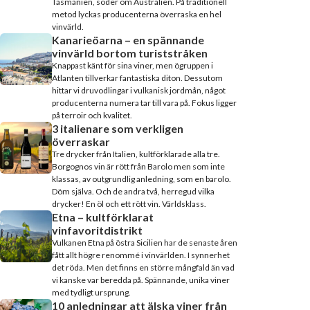
Tasmanien, söder om Australien. På traditionell
metod lyckas producenterna överraska en hel
vinvärld.
Kanarieöarna – en spännande
vinvärld bortom turiststråken
Knappast känt för sina viner, men ögruppen i
Atlanten tillverkar fantastiska diton. Dessutom
hittar vi druvodlingar i vulkanisk jordmån, något
producenterna numera tar till vara på. Fokus ligger
på terroir och kvalitet.
3 italienare som verkligen
överraskar
Tre drycker från Italien, kultförklarade alla tre.
Borgognos vin är rött från Barolo men som inte
klassas, av outgrundlig anledning, som en barolo.
Döm själva. Och de andra två, herregud vilka
drycker! En öl och ett rött vin. Världsklass.
Etna – kultförklarat
vinfavoritdistrikt
Vulkanen Etna på östra Sicilien har de senaste åren
fått allt högre renommé i vinvärlden. I synnerhet
det röda. Men det finns en större mångfald än vad
vi kanske var beredda på. Spännande, unika viner
med tydligt ursprung.
10 anledningar att älska viner från