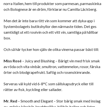
norra Italien, hem till produkter som parmesan, parmaskinka
och Bolognese är en dröm, förklarar nu Camilla Läckberg.
Men det är inte bara rött vin som kommer att dyka upp i
Systembolagets butikshyllor den närmaste tiden. Det ges
samtidigt ut ett rosévin och ett vitt vin, samtliga på hållbar
box.
Och så här tycker hon själv de olika vinerna passar bäst till:
Miss Rosé
– Juicy and Blushing – Bärigt vin med frisk smak
av röda och vita vinbär, smultron, vattenmelon, rosor, färska
örter och blodgrapefrukt. Saftig och rosenskimrande.
Serveras väl kyld vid 6-8°C som sällskapsdryck eller till
rätter av fisk, kyckling eller sallader.
Mr. Red
– Smooth and Elegant – Stor bärig smak med inslag
av , mörka körsbär, kryddnejlika, blåbär, hallon och örter.