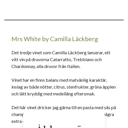
Mrs White by Camilla Läckberg
Det tredje vinet som Camilla Läckberg lanserar, ett
vitt vin på druvorna Catarratto, Trebbiano och
Chardonnay, alla druvor från Italien.
Vinet har en finns balans med matvänlig karaktär,
inslag av både nötter, citrus, stenfrukter, gröna äpplen
och lätt kryddig med medellång eftersmak.
Det här vinet dricker jag gärna till en pasta med sås på
champinjoner, grädde, grovhackad ruccola och några
extra drag med pepparkvarnen.