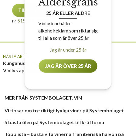
Åldersgräns
TILL VINET
25 ÅR ELLER ÄLDRE
nr
51588
• 229 kr
Vinliv innehåller
alkoholreklam som riktar sig
till alla som är över 25 år
Jag är under 25 år
NÄSTA ARTIKEL
Kungahuset reagerar på
JAG ÄR ÖVER 25 ÅR
Vinlivs aprilskämt
MER FRÅN
SYSTEMBOLAGET
,
VIN
Vi tipsar om tre riktigt lyxiga viner på Systembolaget
5 bästa ölen på Systembolaget till kräftorna
Topplista – bästa vita vinerna från iberiska halvön på