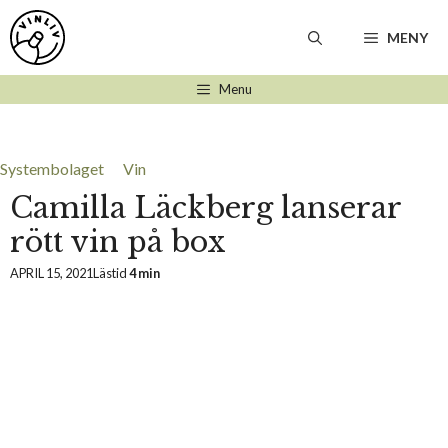
Hoppa
till
MENY
innehåll
Menu
Systembolaget
Vin
Camilla Läckberg lanserar
rött vin på box
APRIL 15, 2021
Lästid
4 min