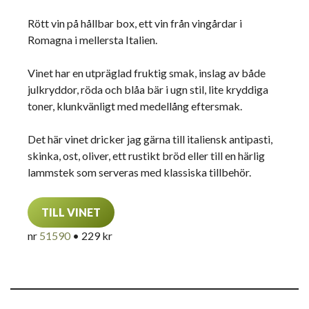
Rött vin på hållbar box, ett vin från vingårdar i
Romagna i mellersta Italien.
Vinet har en utpräglad fruktig smak, inslag av både
julkryddor, röda och blåa bär i ugn stil, lite kryddiga
toner, klunkvänligt med medellång eftersmak.
Det här vinet dricker jag gärna till italiensk antipasti,
skinka, ost, oliver, ett rustikt bröd eller till en härlig
lammstek som serveras med klassiska tillbehör.
TILL VINET
nr
51590
• 229 kr