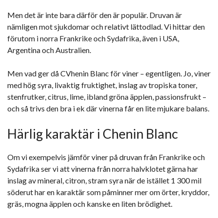
Men det är inte bara därför den är populär. Druvan är
nämligen mot sjukdomar och relativt lättodlad. Vi hittar den
förutom i norra Frankrike och Sydafrika, även i USA,
Argentina och Australien.
Men vad ger då CVhenin Blanc för viner – egentligen. Jo, viner
med hög syra, livaktig fruktighet, inslag av tropiska toner,
stenfrutker, citrus, lime, ibland gröna äpplen, passionsfrukt –
och så trivs den bra i ek där vinerna får en lite mjukare balans.
Härlig karaktär i Chenin Blanc
Om vi exempelvis jämför viner på druvan från Frankrike och
Sydafrika ser vi att vinerna från norra halvklotet gärna har
inslag av mineral, citron, stram syra när de istället 1 300 mil
söderut har en karaktär som påminner mer om örter, kryddor,
gräs, mogna äpplen och kanske en liten brödighet.