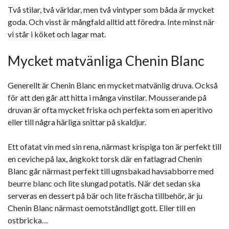
Två stilar, två världar, men två vintyper som båda är mycket
goda. Och visst är mångfald alltid att föredra. Inte minst när
vi står i köket och lagar mat.
Mycket matvänliga Chenin Blanc
Generellt är Chenin Blanc en mycket matvänlig druva. Också
för att den går att hitta i många vinstilar. Mousserande på
druvan är ofta mycket friska och perfekta som en aperitivo
eller till några härliga snittar på skaldjur.
Ett ofatat vin med sin rena, närmast krispiga ton är perfekt till
en ceviche på lax, ångkokt torsk där en fatlagrad Chenin
Blanc går närmast perfekt till ugnsbakad havsabborre med
beurre blanc och lite slungad potatis. När det sedan ska
serveras en dessert på bär och lite fräscha tillbehör, är ju
Chenin Blanc närmast oemotståndligt gott. Eller till en
ostbricka…