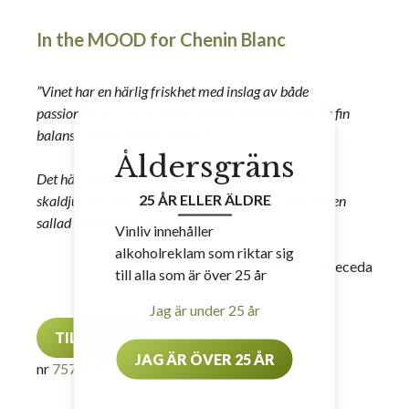
In the MOOD for Chenin Blanc
”Vinet har en härlig friskhet med inslag av både
passionsfrukt, citrus, gröna äpplen, rabarber och en fin
balans i avslut i lättdrucken stil.
Åldersgräns
Det här vinet dricker jag gärna till en pasta med
25 ÅR ELLER ÄLDRE
skaldjurssås och lite extra citron och örter. Eller till en
sallad på kyckling eller lax.”
Vinliv innehåller
alkoholreklam som riktar sig
Johan Franco Cereceda
till alla som är över 25 år
Jag är under 25 år
TILL VINET
JAG ÄR ÖVER 25 ÅR
nr
75765
• 169 kr