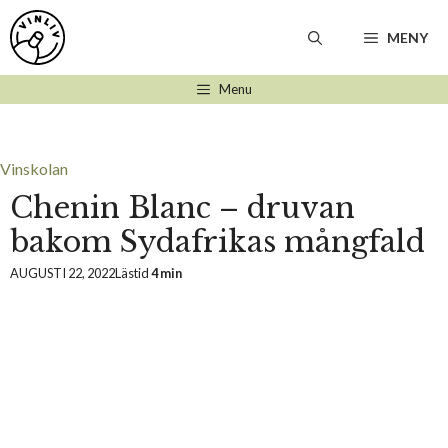
Hoppa
till
MENY
innehåll
Menu
Vinskolan
Chenin Blanc – druvan
bakom Sydafrikas mångfald
AUGUSTI 22, 2022
Lästid
4 min