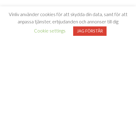
Vinliv använder cookies för att skydda din data, samt för att
anpassa tjänster, erbjudanden och annonser till dig
Cookie settings
JAG FÖRSTÅR
Vinliv har inget samarbete med Systembolaget utan tipsar
endast om viner som finns i deras sortiment. All försäljning samt
beställning sker på och genom Systembolaget.se
FÖLJ VINLIV
Adress för
Bli medlem
Facebook
Instagram
varuprov
Om Vinliv