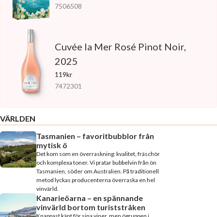
7506508
Cuvée la Mer Rosé Pinot Noir,
2025
119kr
7472301
VÄRLDEN
Tasmanien – favoritbubblor från
mytisk ö
Det kom som en överraskning: kvalitet, fräschör
och komplexa toner. Vi pratar bubbelvin från ön
Tasmanien, söder om Australien. På traditionell
metod lyckas producenterna överraska en hel
vinvärld.
Kanarieöarna – en spännande
vinvärld bortom turiststråken
Knappast känt för sina viner, men ögruppen i