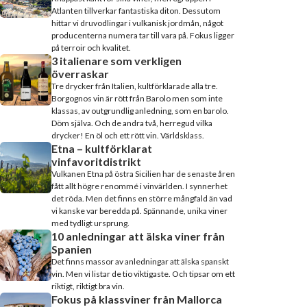
Atlanten tillverkar fantastiska diton. Dessutom
hittar vi druvodlingar i vulkanisk jordmån, något
producenterna numera tar till vara på. Fokus ligger
på terroir och kvalitet.
3 italienare som verkligen
överraskar
Tre drycker från Italien, kultförklarade alla tre.
Borgognos vin är rött från Barolo men som inte
klassas, av outgrundlig anledning, som en barolo.
Döm själva. Och de andra två, herregud vilka
drycker! En öl och ett rött vin. Världsklass.
Etna – kultförklarat
vinfavoritdistrikt
Vulkanen Etna på östra Sicilien har de senaste åren
fått allt högre renommé i vinvärlden. I synnerhet
det röda. Men det finns en större mångfald än vad
vi kanske var beredda på. Spännande, unika viner
med tydligt ursprung.
10 anledningar att älska viner från
Spanien
Det finns massor av anledningar att älska spanskt
vin. Men vi listar de tio viktigaste. Och tipsar om ett
riktigt, riktigt bra vin.
Fokus på klassviner från Mallorca