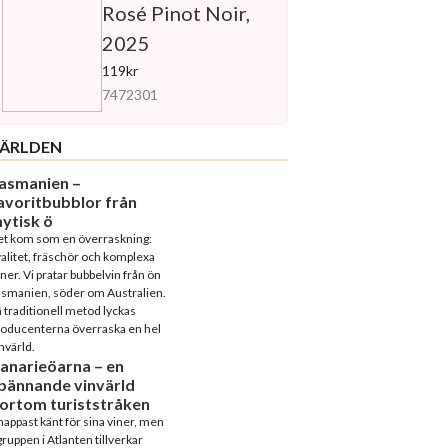
Rosé Pinot Noir,
2025
119kr
7472301
ÄRLDEN
asmanien –
avoritbubblor från
ytisk ö
et kom som en överraskning:
alitet, fräschör och komplexa
ner. Vi pratar bubbelvin från ön
asmanien, söder om Australien.
 traditionell metod lyckas
roducenterna överraska en hel
nvärld.
anarieöarna – en
pännande vinvärld
ortom turiststråken
appast känt för sina viner, men
ruppen i Atlanten tillverkar