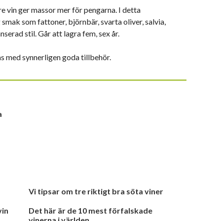
e vin ger massor mer för pengarna. I detta
 smak som fattoner, björnbär, svarta oliver, salvia,
serad stil. Går att lagra fem, sex år.
as med synnerligen goda tillbehör.
a
Vi tipsar om tre riktigt bra söta viner
vin
Det här är de 10 mest förfalskade
vinerna i världen