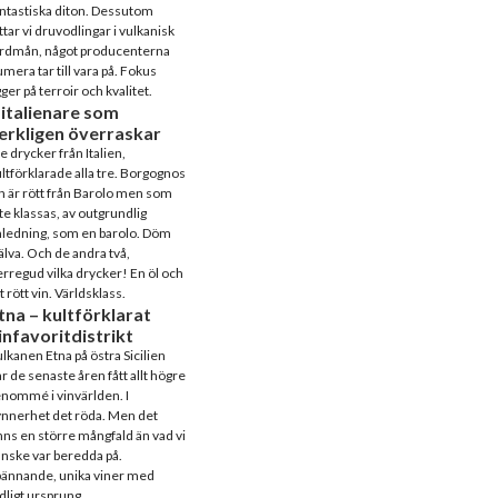
ntastiska diton. Dessutom
ttar vi druvodlingar i vulkanisk
ordmån, något producenterna
mera tar till vara på. Fokus
gger på terroir och kvalitet.
 italienare som
erkligen överraskar
e drycker från Italien,
ltförklarade alla tre. Borgognos
n är rött från Barolo men som
te klassas, av outgrundlig
ledning, som en barolo. Döm
älva. Och de andra två,
rregud vilka drycker! En öl och
t rött vin. Världsklass.
tna – kultförklarat
infavoritdistrikt
lkanen Etna på östra Sicilien
r de senaste åren fått allt högre
nommé i vinvärlden. I
nnerhet det röda. Men det
nns en större mångfald än vad vi
nske var beredda på.
pännande, unika viner med
dligt ursprung.