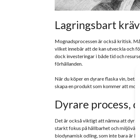
Lagringsbart krä
Mognadsprocessen är också kritisk. Mång
vilket innebär att de kan utveckla och f
dock investeringar i både tid och resurs
förhållanden.
När du köper en dyrare flaska vin, betala
skapa en produkt som kommer att mogna
Dyrare process, d
Det är också viktigt att nämna att dyra
starkt fokus på hållbarhet och miljövänl
biodynamisk odling, som inte bara är bätt