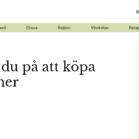
B
and
Druva
Region
Vinskolan
Rece
 du på att köpa
ner