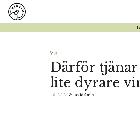
Hoppa
till
innehåll
L
Vin
Därför tjänar
lite dyrare vi
JULI 24, 2024
Lästid
4 min