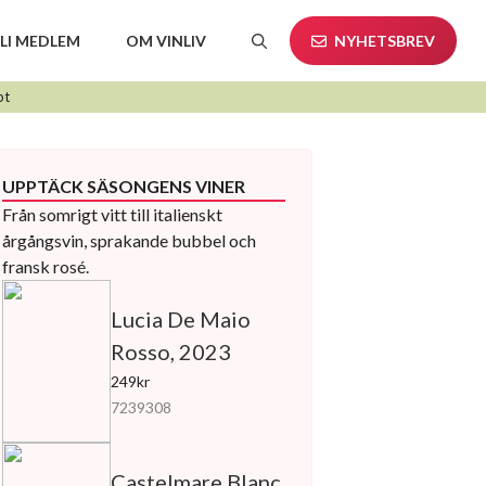
LI MEDLEM
OM VINLIV
NYHETSBREV
pt
UPPTÄCK SÄSONGENS VINER
Från somrigt vitt till italienskt
årgångsvin, sprakande bubbel och
fransk rosé.
Lucia De Maio
Rosso, 2023
249kr
7239308
Castelmare Blanc