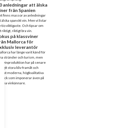
0 anledningar att älska
iner från Spanien
t finns massor av anledningar
t älska spanskt vin. Men vi listar
 tio viktigaste. Och tipsar om
t riktigt, riktigt bra vin.
okus på klassviner
rån Mallorca för
xklusiv leverantör
llorca har länge varit känd för
na stränder och turism, men
s vinproduktion har på senare
 tagit stora kliv framåt och
apat moderna, högkvalitativa
tryck som imponerar även på
äsna vinkännare.