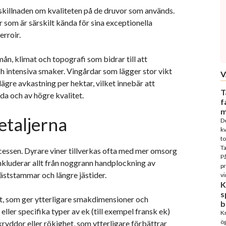
skillnaden om kvaliteten på de druvor som används.
 som är särskilt kända för sina exceptionella
erroir.
n, klimat och topografi som bidrar till att
intensiva smaker. Vingårdar som lägger stor vikt
V
lägre avkastning per hektar, vilket innebär att
T
a och av högre kvalitet.
f
m
etaljerna
D
kv
to
T
cessen. Dyrare viner tillverkas ofta med mer omsorg
På
kluderar allt från noggrann handplockning av
p
jäststammar och längre jästider.
vi
K
s
t, som ger ytterligare smakdimensioner och
b
ller specifika typer av ek (till exempel fransk ek)
Kn
ög
kryddor eller rökighet, som ytterligare förbättrar