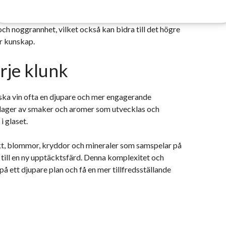
h noggrannhet, vilket också kan bidra till det högre
r kunskap.
rje klunk
aska vin ofta en djupare och mer engagerande
er lager av smaker och aromer som utvecklas och
i glaset.
kt, blommor, kryddor och mineraler som samspelar på
p till en ny upptäcktsfärd. Denna komplexitet och
på ett djupare plan och få en mer tillfredsställande