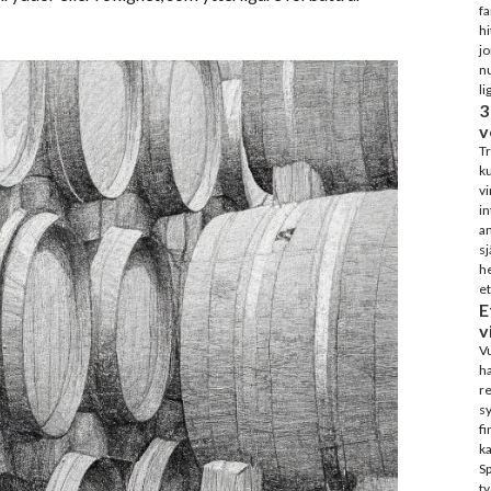
fa
hi
j
nu
li
3
v
Tr
ku
vi
in
an
sj
he
et
E
v
Vu
ha
re
sy
fi
ka
S
ty