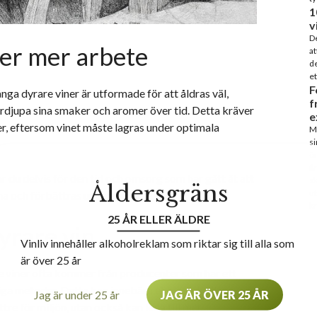
1
v
De
ver mer arbete
at
de
et
F
a dyrare viner är utformade för att åldras väl,
f
ördjupa sina smaker och aromer över tid. Detta kräver
e
er, eftersom vinet måste lagras under optimala
Ma
si
ön
år
r du delvis för den tid och omsorg som har gått åt att
sk
Åldersgräns
ut
 och förbättras under många år.
kr
25 ÅR ELLER ÄLDRE
yrare vin
Vinliv innehåller alkoholreklam som riktar sig till alla som
är över 25 år
re viner ofta kommer från producenter som har ett
iga metoder. Detta kan innebära ekologisk eller
Jag är under 25 år
JAG ÄR ÖVER 25 ÅR
re för miljön, utan också kan leda till mer