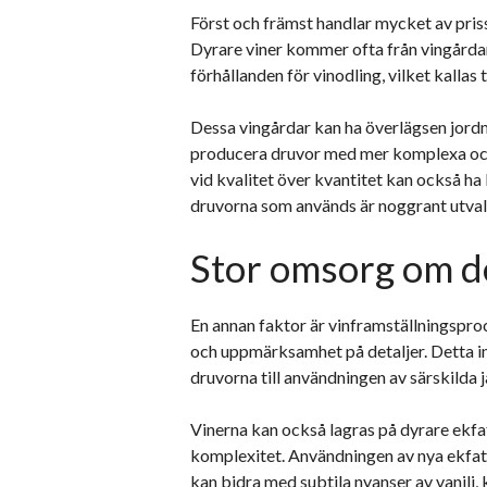
Först och främst handlar mycket av pris
Dyrare viner kommer ofta från vingårdar
förhållanden för vinodling, vilket kallas t
Dessa vingårdar kan ha överlägsen jordmå
producera druvor med mer komplexa och 
vid kvalitet över kvantitet kan också ha 
druvorna som används är noggrant utvald
Stor omsorg om d
En annan faktor är vinframställningspro
och uppmärksamhet på detaljer. Detta in
druvorna till användningen av särskilda 
Vinerna kan också lagras på dyrare ekfa
komplexitet. Användningen av nya ekfat e
kan bidra med subtila nyanser av vanilj, 