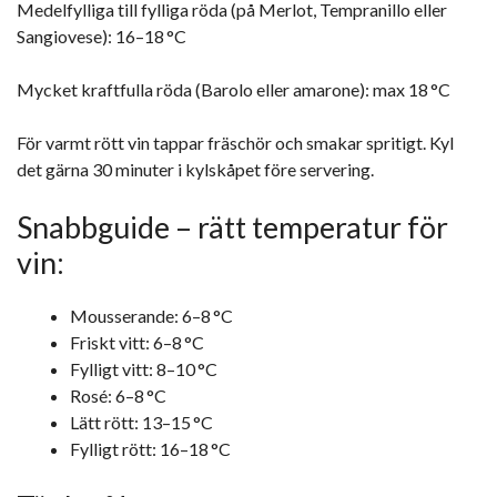
Medelfylliga till fylliga röda (på Merlot, Tempranillo eller
Sangiovese): 16–18 °C
Mycket kraftfulla röda (Barolo eller amarone): max 18 °C
För varmt rött vin tappar fräschör och smakar spritigt. Kyl
det gärna 30 minuter i kylskåpet före servering.
Snabbguide – rätt temperatur för
vin:
Mousserande: 6–8 °C
Friskt vitt: 6–8 °C
Fylligt vitt: 8–10 °C
Rosé: 6–8 °C
Lätt rött: 13–15 °C
Fylligt rött: 16–18 °C