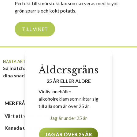
Perfekt till smörstekt lax som serveras med brynt
grön sparris och kokt potatis.
TILL VINET
NÄSTA ARTIKEL
Åldersgräns
Så matchar du bästa vin till
dina snacks
25 ÅR ELLER ÄLDRE
Vinliv innehåller
alkoholreklam som riktar sig
MER FRÅN
VINSKOLAN
till alla som är över 25 år
Värt att veta om vinlandet Moldavien
Jag är under 25 år
Kanada ut ur vinskuggan
JAG ÄR ÖVER 25 ÅR