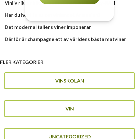
Vinliv riktar blickarna mot kultdistriktet ʒy-RAH
Har du hört talas om vinlandet Armenien?
Det moderna Italiens viner imponerar
Därför är champagne ett av världens bästa matviner
FLER KATEGORIER
VINSKOLAN
VIN
UNCATEGORIZED