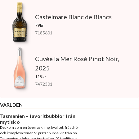
Castelmare Blanc de Blancs
79kr
7185601
Cuvée la Mer Rosé Pinot Noir,
2025
119kr
7472301
VÄRLDEN
Tasmanien – favoritbubblor från
mytisk ö
Det kom som en överraskning: kvalitet, fräschör
och komplexa toner. Vi pratar bubbelvin från ön
Tasmanien, söder om Australien. På traditionell