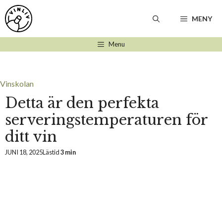
Hoppa
till
MENY
innehåll
Menu
Vinskolan
Detta är den perfekta
serveringstemperaturen för
ditt vin
JUNI 18, 2025
Lästid
3 min