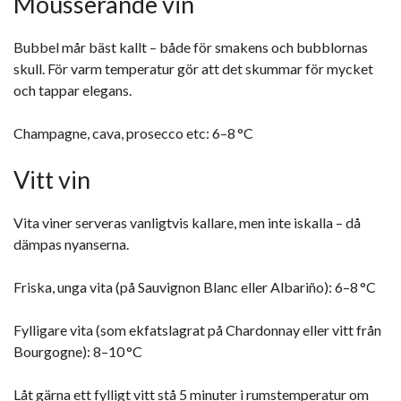
Mousserande vin
Bubbel mår bäst kallt – både för smakens och bubblornas
skull. För varm temperatur gör att det skummar för mycket
och tappar elegans.
Champagne, cava, prosecco etc: 6–8 °C
Vitt vin
Vita viner serveras vanligtvis kallare, men inte iskalla – då
dämpas nyanserna.
Friska, unga vita (på Sauvignon Blanc eller Albariño): 6–8 °C
Fylligare vita (som ekfatslagrat på Chardonnay eller vitt från
Bourgogne): 8–10 °C
Låt gärna ett fylligt vitt stå 5 minuter i rumstemperatur om