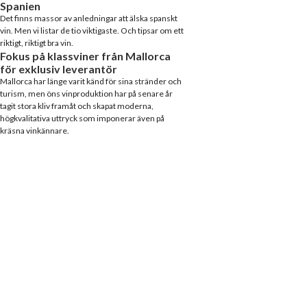
Spanien
Det finns massor av anledningar att älska spanskt
vin. Men vi listar de tio viktigaste. Och tipsar om ett
riktigt, riktigt bra vin.
Fokus på klassviner från Mallorca
för exklusiv leverantör
Mallorca har länge varit känd för sina stränder och
turism, men öns vinproduktion har på senare år
tagit stora kliv framåt och skapat moderna,
högkvalitativa uttryck som imponerar även på
kräsna vinkännare.