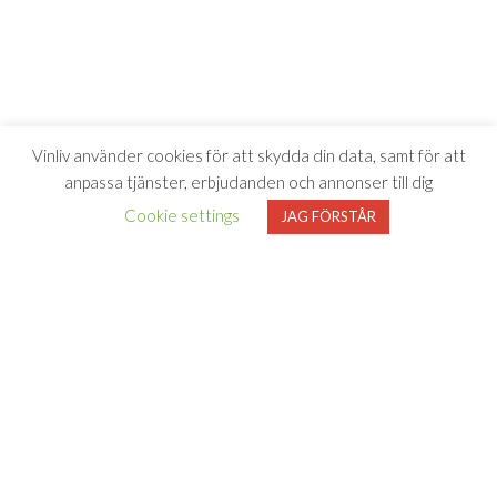
Vinliv använder cookies för att skydda din data, samt för att
anpassa tjänster, erbjudanden och annonser till dig
Cookie settings
JAG FÖRSTÅR
Vinliv har inget samarbete med Systembolaget utan tipsar
endast om viner som finns i deras sortiment. All försäljning samt
beställning sker på och genom Systembolaget.se