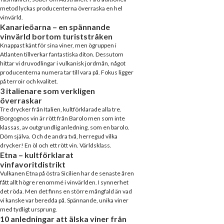
metod lyckas producenterna överraska en hel
vinvärld.
Kanarieöarna – en spännande
vinvärld bortom turiststråken
Knappast känt för sina viner, men ögruppen i
Atlanten tillverkar fantastiska diton. Dessutom
hittar vi druvodlingar i vulkanisk jordmån, något
producenterna numera tar till vara på. Fokus ligger
på terroir och kvalitet.
3 italienare som verkligen
överraskar
Tre drycker från Italien, kultförklarade alla tre.
Borgognos vin är rött från Barolo men som inte
klassas, av outgrundlig anledning, som en barolo.
Döm själva. Och de andra två, herregud vilka
drycker! En öl och ett rött vin. Världsklass.
Etna – kultförklarat
vinfavoritdistrikt
Vulkanen Etna på östra Sicilien har de senaste åren
fått allt högre renommé i vinvärlden. I synnerhet
det röda. Men det finns en större mångfald än vad
vi kanske var beredda på. Spännande, unika viner
med tydligt ursprung.
10 anledningar att älska viner från