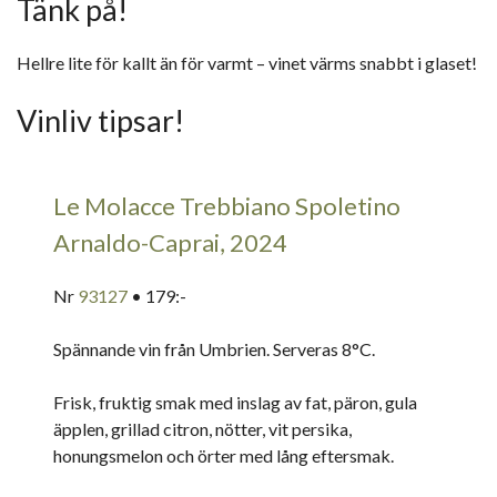
Tänk på!
Hellre lite för kallt än för varmt – vinet värms snabbt i glaset!
Vinliv tipsar!
Le Molacce Trebbiano Spoletino
Arnaldo-Caprai, 2024
Nr
93127
• 179:-
Spännande vin från Umbrien. Serveras 8°C.
Frisk, fruktig smak med inslag av fat, päron, gula
äpplen, grillad citron, nötter, vit persika,
honungsmelon och örter med lång eftersmak.