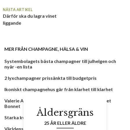
NÄSTA ARTIKEL
Därför ska du lagra vinet
liggande
MER FRÅN
CHAMPAGNE
,
HÄLSA & VIN
Systembolagets bästa champagner till julhelgen och
nyår -en lista
2 lyxchampagner prissänkta till budgetpris
Ikoniskt champagnehus går från klarhet till klarhet
Valerie Aflalo årets designer för champagnehuset
Bonnet
Åldersgräns
Starka kvinnor bakom champagnes storhet
25 ÅR ELLER ÄLDRE
Världens bästa druvor bakom champagne