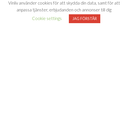
Vinliv använder cookies för att skydda din data, samt för att
anpassa tjänster, erbjudanden och annonser till dig
Cookie settings
JAG FÖRSTÅR
Vinliv har inget samarbete med Systembolaget utan tipsar
endast om viner som finns i deras sortiment. All försäljning samt
beställning sker på och genom Systembolaget.se
FÖLJ VINLIV
Adress för
Bli medlem
Facebook
Instagram
varuprov
Om Vinliv
Personuppgiftspolicy
Vinliv AB
Användarvillkor