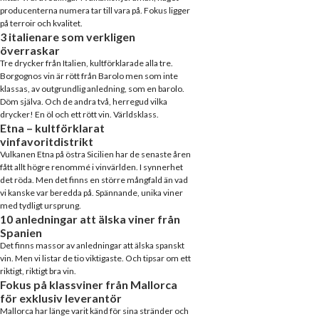
producenterna numera tar till vara på. Fokus ligger
på terroir och kvalitet.
3 italienare som verkligen
överraskar
Tre drycker från Italien, kultförklarade alla tre.
Borgognos vin är rött från Barolo men som inte
klassas, av outgrundlig anledning, som en barolo.
Döm själva. Och de andra två, herregud vilka
drycker! En öl och ett rött vin. Världsklass.
Etna – kultförklarat
vinfavoritdistrikt
Vulkanen Etna på östra Sicilien har de senaste åren
fått allt högre renommé i vinvärlden. I synnerhet
det röda. Men det finns en större mångfald än vad
vi kanske var beredda på. Spännande, unika viner
med tydligt ursprung.
10 anledningar att älska viner från
Spanien
Det finns massor av anledningar att älska spanskt
vin. Men vi listar de tio viktigaste. Och tipsar om ett
riktigt, riktigt bra vin.
Fokus på klassviner från Mallorca
för exklusiv leverantör
Mallorca har länge varit känd för sina stränder och