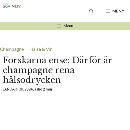
Hoppa
till
MENY
innehåll
Menu
Champagne
Hälsa & Vin
Forskarna ense: Därför är
champagne rena
hälsodrycken
JANUARI 30, 2024
Lästid
2 min