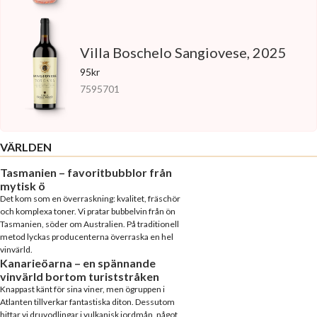
Villa Boschelo Sangiovese, 2025
95kr
7595701
VÄRLDEN
Tasmanien – favoritbubblor från
mytisk ö
Det kom som en överraskning: kvalitet, fräschör
och komplexa toner. Vi pratar bubbelvin från ön
Tasmanien, söder om Australien. På traditionell
metod lyckas producenterna överraska en hel
vinvärld.
Kanarieöarna – en spännande
vinvärld bortom turiststråken
Knappast känt för sina viner, men ögruppen i
Atlanten tillverkar fantastiska diton. Dessutom
hittar vi druvodlingar i vulkanisk jordmån, något