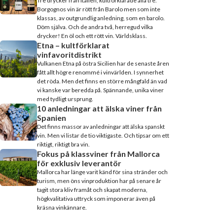
Tre drycker från Italien, kultförklarade alla tre.
Borgognos vin är rött från Barolo men som inte
klassas, av outgrundlig anledning, som en barolo.
Döm själva. Och de andra två, herregud vilka
drycker! En öl och ett rött vin. Världsklass.
Etna – kultförklarat
vinfavoritdistrikt
Vulkanen Etna på östra Sicilien har de senaste åren
fått allt högre renommé i vinvärlden. I synnerhet
det röda. Men det finns en större mångfald än vad
vi kanske var beredda på. Spännande, unika viner
med tydligt ursprung.
10 anledningar att älska viner från
Spanien
Det finns massor av anledningar att älska spanskt
vin. Men vi listar de tio viktigaste. Och tipsar om ett
riktigt, riktigt bra vin.
Fokus på klassviner från Mallorca
för exklusiv leverantör
Mallorca har länge varit känd för sina stränder och
turism, men öns vinproduktion har på senare år
tagit stora kliv framåt och skapat moderna,
högkvalitativa uttryck som imponerar även på
kräsna vinkännare.