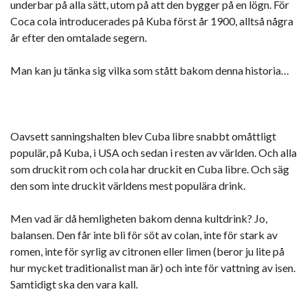
underbar på alla sätt, utom på att den bygger på en lögn. För
Coca cola introducerades på Kuba först år 1900, alltså några
år efter den omtalade segern.
Man kan ju tänka sig vilka som stått bakom denna historia…
Oavsett sanningshalten blev Cuba libre snabbt omåttligt
populär, på Kuba, i USA och sedan i resten av världen. Och alla
som druckit rom och cola har druckit en Cuba libre. Och säg
den som inte druckit världens mest populära drink.
Men vad är då hemligheten bakom denna kultdrink? Jo,
balansen. Den får inte bli för söt av colan, inte för stark av
romen, inte för syrlig av citronen eller limen (beror ju lite på
hur mycket traditionalist man är) och inte för vattning av isen.
Samtidigt ska den vara kall.