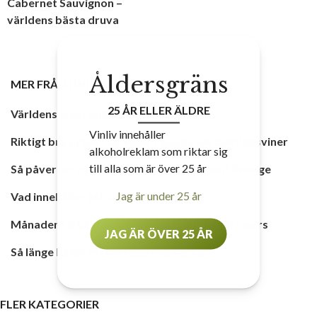
Cabernet Sauvignon –
världens bästa druva
Åldersgräns
MER FRÅN
UNCATEGORIZED
25 ÅR ELLER ÄLDRE
Världens mest underskattade vinland
Vinliv innehåller
Riktigt bra priser när Vinliv tipsade om auktionsviner
alkoholreklam som riktar sig
till alla som är över 25 år
Så påverkar coronaviruset vinbranschen i Sverige
Jag är under 25 år
Vad innehåller ett vin – egentligen?
Månadens 8 bästa viner på Systembolaget i mars
JAG ÄR ÖVER 25 ÅR
Så länge håller ett vin i öppnad flaska
FLER KATEGORIER