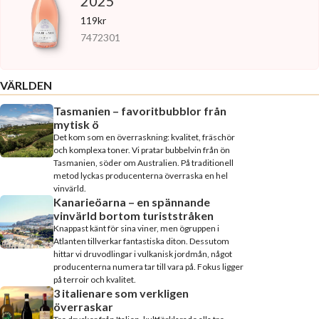
2025
119kr
7472301
VÄRLDEN
Tasmanien – favoritbubblor från
mytisk ö
Det kom som en överraskning: kvalitet, fräschör
och komplexa toner. Vi pratar bubbelvin från ön
Tasmanien, söder om Australien. På traditionell
metod lyckas producenterna överraska en hel
vinvärld.
Kanarieöarna – en spännande
vinvärld bortom turiststråken
Knappast känt för sina viner, men ögruppen i
Atlanten tillverkar fantastiska diton. Dessutom
hittar vi druvodlingar i vulkanisk jordmån, något
producenterna numera tar till vara på. Fokus ligger
på terroir och kvalitet.
3 italienare som verkligen
överraskar