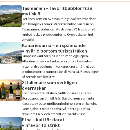
Tasmanien – favoritbubblor från
mytisk ö
Det kom som en överraskning: kvalitet, fräschör
och komplexa toner. Vi pratar bubbelvin från ön
Tasmanien, söder om Australien. På traditionell
metod lyckas producenterna överraska en hel
vinvärld.
Kanarieöarna – en spännande
vinvärld bortom turiststråken
Knappast känt för sina viner, men ögruppen i
Atlanten tillverkar fantastiska diton. Dessutom
hittar vi druvodlingar i vulkanisk jordmån, något
producenterna numera tar till vara på. Fokus ligger
på terroir och kvalitet.
3 italienare som verkligen
överraskar
Tre drycker från Italien, kultförklarade alla tre.
Borgognos vin är rött från Barolo men som inte
klassas, av outgrundlig anledning, som en barolo.
Döm själva. Och de andra två, herregud vilka
drycker! En öl och ett rött vin. Världsklass.
Etna – kultförklarat
vinfavoritdistrikt