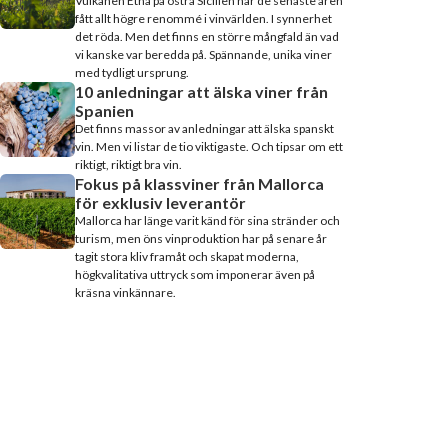
Vulkanen Etna på östra Sicilien har de senaste åren
fått allt högre renommé i vinvärlden. I synnerhet
det röda. Men det finns en större mångfald än vad
vi kanske var beredda på. Spännande, unika viner
med tydligt ursprung.
10 anledningar att älska viner från
Spanien
Det finns massor av anledningar att älska spanskt
vin. Men vi listar de tio viktigaste. Och tipsar om ett
riktigt, riktigt bra vin.
Fokus på klassviner från Mallorca
för exklusiv leverantör
Mallorca har länge varit känd för sina stränder och
turism, men öns vinproduktion har på senare år
tagit stora kliv framåt och skapat moderna,
högkvalitativa uttryck som imponerar även på
kräsna vinkännare.