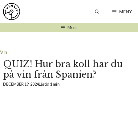
Hoppa
till
MENY
innehåll
Menu
Vin
QUIZ! Hur bra koll har du
på vin från Spanien?
DECEMBER 19, 2024
Lästid
1 min