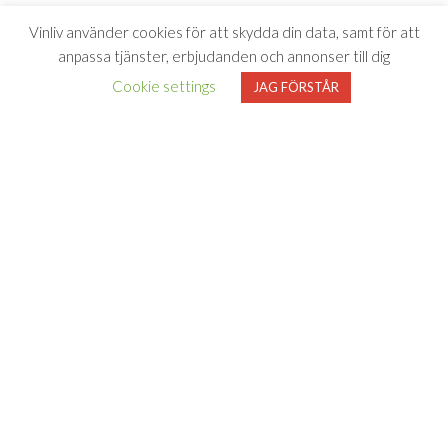
Vinliv använder cookies för att skydda din data, samt för att
anpassa tjänster, erbjudanden och annonser till dig
Cookie settings
JAG FÖRSTÅR
Vinliv har inget samarbete med Systembolaget utan tipsar
endast om viner som finns i deras sortiment. All försäljning samt
beställning sker på och genom Systembolaget.se
FÖLJ VINLIV
Adress för
Bli medlem
Facebook
Instagram
varuprov
Om Vinliv
Personuppgiftspolicy