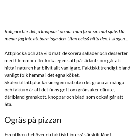
Roligare blir det ju knappast än när man fixar sin mat själv. Då
menar jag inte att bara laga den. Utan också hitta den. I skogen…
Att plocka och äta vild mat, dekorera sallader och desserter
med blommor eller koka egen saft på sådant som går att
hitta i naturen har blivit allt vanligare. Faktiskt trendigt bland
vanligt folk hemma i det egna köket.
Skälen till att plocka sin egen mat ute i det gröna är många
och faktum är att det finns gott om grönsaker därute,
däribland granskott, knoppar och blad, som också går att
äta.
Ogräs på pizzan
Egentligen behöver du faktiskt inte gå särskilt långt.