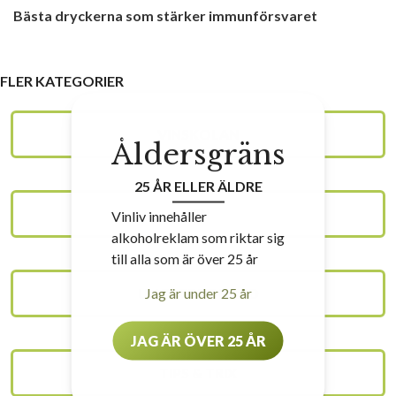
Bästa dryckerna som stärker immunförsvaret
FLER KATEGORIER
VINSKOLAN
Åldersgräns
25 ÅR ELLER ÄLDRE
VIN
Vinliv innehåller
alkoholreklam som riktar sig
till alla som är över 25 år
Jag är under 25 år
UNCATEGORIZED
JAG ÄR ÖVER 25 ÅR
TIPS & TRIX