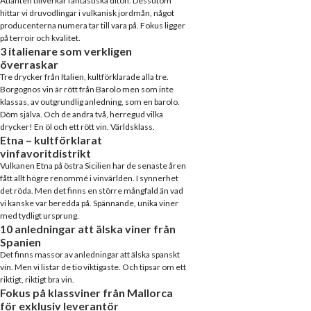
Atlanten tillverkar fantastiska diton. Dessutom
hittar vi druvodlingar i vulkanisk jordmån, något
producenterna numera tar till vara på. Fokus ligger
på terroir och kvalitet.
3 italienare som verkligen
överraskar
Tre drycker från Italien, kultförklarade alla tre.
Borgognos vin är rött från Barolo men som inte
klassas, av outgrundlig anledning, som en barolo.
Döm själva. Och de andra två, herregud vilka
drycker! En öl och ett rött vin. Världsklass.
Etna – kultförklarat
vinfavoritdistrikt
Vulkanen Etna på östra Sicilien har de senaste åren
fått allt högre renommé i vinvärlden. I synnerhet
det röda. Men det finns en större mångfald än vad
vi kanske var beredda på. Spännande, unika viner
med tydligt ursprung.
10 anledningar att älska viner från
Spanien
Det finns massor av anledningar att älska spanskt
vin. Men vi listar de tio viktigaste. Och tipsar om ett
riktigt, riktigt bra vin.
Fokus på klassviner från Mallorca
för exklusiv leverantör