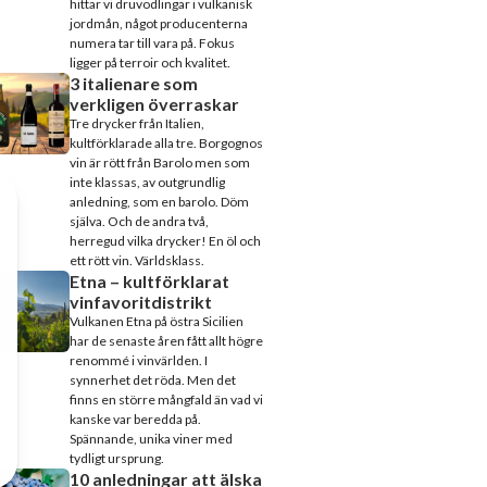
hittar vi druvodlingar i vulkanisk
jordmån, något producenterna
numera tar till vara på. Fokus
ligger på terroir och kvalitet.
3 italienare som
verkligen överraskar
Tre drycker från Italien,
kultförklarade alla tre. Borgognos
vin är rött från Barolo men som
inte klassas, av outgrundlig
anledning, som en barolo. Döm
själva. Och de andra två,
herregud vilka drycker! En öl och
ett rött vin. Världsklass.
Etna – kultförklarat
vinfavoritdistrikt
Vulkanen Etna på östra Sicilien
har de senaste åren fått allt högre
renommé i vinvärlden. I
synnerhet det röda. Men det
finns en större mångfald än vad vi
kanske var beredda på.
Spännande, unika viner med
tydligt ursprung.
10 anledningar att älska