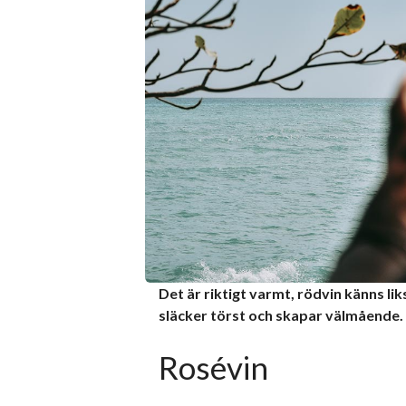
Det är riktigt varmt, rödvin känns li
släcker törst och skapar välmående. 
Rosévin