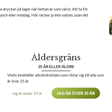
a drycker på lager när hettan är som värst. Att ta för
 lunch eller middag. Här räcker ju inte vatten, utan det
a i snyggt vinglas… sommaren är räddad. Mångfalden
a och välja, kyla ner i lugn takt och serveras. Ett
Åldersgräns
 du häller upp.
25 ÅR ELLER ÄLDRE
Vinliv innehåller alkoholreklam som riktar sig till alla som
är över 25 år
Jag är under 25 år
JAG ÄR ÖVER 25 ÅR
 klassiska spanska drinken. Den är ju riktigt god,
kalas inte bara som somrig drink utan även till lite
ggt glas och dekorera med en kvist mynta.