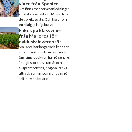
viner från Spanien
Det finns massor av anledningar
att älska spanskt vin. Men vi listar
de tio viktigaste. Och tipsar om
ett riktigt, riktigt bra vin.
Fokus på klassviner
från Mallorca för
exklusiv leverantör
Mallorca har länge varit känd för
sina stränder och turism, men
öns vinproduktion har på senare
år tagit stora kliv framåt och
skapat moderna, högkvalitativa
uttryck som imponerar även på
kräsna vinkännare.