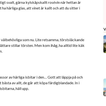
tigt svalt, gärna kylskåpskallt rosévin när hettan är
ha härliga glas, att vinet är kallt och att du sitter i
V
å välbehövliga som nu. Lite retsamma, törstsläckande
ttare stillar törsten. Men kom ihåg, ha alltid lite käk
m.
assor av härliga isbitar i den… Gott att läppja på och
 bästa av allt, de går att köpa färdigblandade. In i
sbitarna, häll upp.