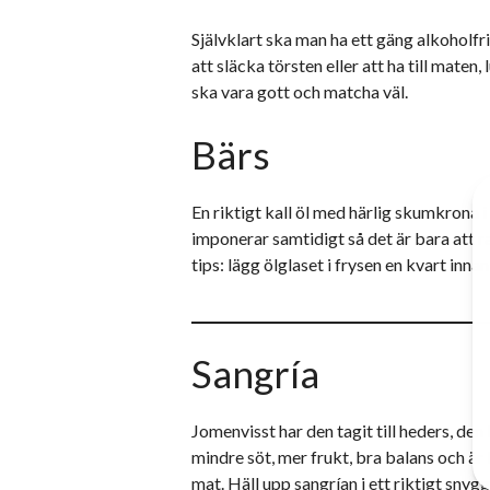
Självklart ska man ha ett gäng alkoholfri
att släcka törsten eller att ha till maten,
ska vara gott och matcha väl.
Bärs
En riktigt kall öl med härlig skumkron
imponerar samtidigt så det är bara att rak
tips: lägg ölglaset i frysen en kvart innan
Sangría
Jomenvisst har den tagit till heders, den
mindre söt, mer frukt, bra balans och är 
mat. Häll upp sangrían i ett riktigt sny