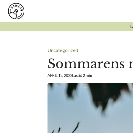
Hoppa
till
innehåll
L
Uncategorized
Sommarens m
APRIL 12, 2022
Lästid
2 min