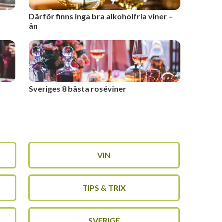
Därför finns inga bra alkoholfria viner –
än
Sveriges 8 bästa roséviner
VIN
TIPS & TRIX
SVERIGE