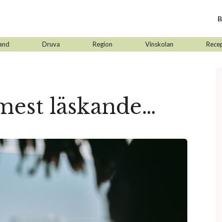
B
and
Druva
Region
Vinskolan
Rece
est läskande…