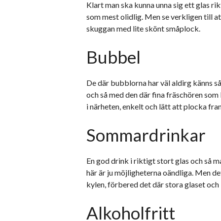
Klart man ska kunna unna sig ett glas rik
som mest olidlig. Men se verkligen till att 
skuggan med lite skönt småplock.
Bubbel
De där bubblorna har väl aldirg känns s
och så med den där fina fräschören som lä
i närheten, enkelt och lätt att plocka fra
Sommardrinkar
En god drink i riktigt stort glas och så m
här är ju möjligheterna oändliga. Men det
kylen, förbered det där stora glaset och i
Alkoholfritt