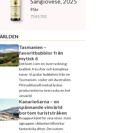
Sangiovese, 2025
95kr
7595701
ÄRLDEN
Tasmanien –
favoritbubblor från
mytisk ö
Det kom som en överraskning:
kvalitet, fräschör och komplexa
toner. Vi pratar bubbelvin från ön
Tasmanien, söder om Australien.
På traditionell metod lyckas
producenterna överraska en hel
vinvärld.
Kanarieöarna – en
spännande vinvärld
bortom turiststråken
Knappast känt för sina viner, men
ögruppen i Atlanten tillverkar
fantastiska diton. Dessutom