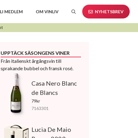
LI MEDLEM
OM VINLIV
NYHETSBREV
pt
UPPTÄCK SÄSONGENS VINER
Från italienskt årgångsvin till
sprakande bubbel och fransk rosé.
Casa Nero Blanc
de Blancs
79kr
7163301
Lucia De Maio