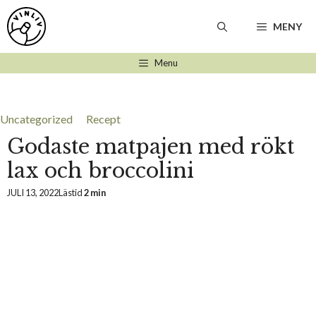
Hoppa
till
MENY
innehåll
Menu
Uncategorized
Recept
Godaste matpajen med rökt
lax och broccolini
JULI 13, 2022
Lästid
2 min