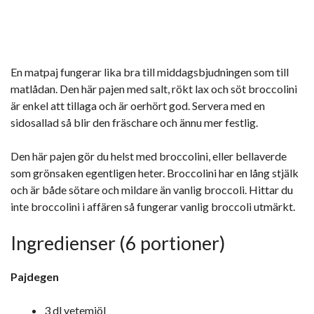
En matpaj fungerar lika bra till middagsbjudningen som till
matlådan. Den här pajen med salt, rökt lax och söt broccolini
är enkel att tillaga och är oerhört god. Servera med en
sidosallad så blir den fräschare och ännu mer festlig.
Den här pajen gör du helst med broccolini, eller bellaverde
som grönsaken egentligen heter. Broccolini har en lång stjälk
och är både sötare och mildare än vanlig broccoli. Hittar du
inte broccolini i affären så fungerar vanlig broccoli utmärkt.
Ingredienser (6 portioner)
Pajdegen
3 dl vetemjöl