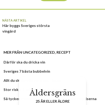
NÄSTA ARTIKEL
Här byggs Sveriges största
vingård
MER FRÅN
UNCATEGORIZED
,
RECEPT
Därför ska du dricka vin
Sveriges 7 bästa bubbelvin
Allt du skulle vilja veta om… laxen
Stor risk att mångfalden drabbas
Åldersgräns
Så tycker Vinlivs medlemmar om de höjda vinpriserna
25 ÅR ELLER ÄLDRE