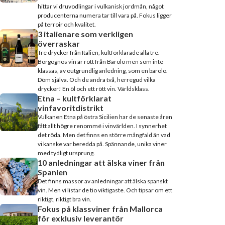
hittar vi druvodlingar i vulkanisk jordmån, något
producenterna numera tar till vara på. Fokus ligger
på terroir och kvalitet.
3 italienare som verkligen
överraskar
Tre drycker från Italien, kultförklarade alla tre.
Borgognos vin är rött från Barolo men som inte
klassas, av outgrundlig anledning, som en barolo.
Döm själva. Och de andra två, herregud vilka
drycker! En öl och ett rött vin. Världsklass.
Etna – kultförklarat
vinfavoritdistrikt
Vulkanen Etna på östra Sicilien har de senaste åren
fått allt högre renommé i vinvärlden. I synnerhet
det röda. Men det finns en större mångfald än vad
vi kanske var beredda på. Spännande, unika viner
med tydligt ursprung.
10 anledningar att älska viner från
Spanien
Det finns massor av anledningar att älska spanskt
vin. Men vi listar de tio viktigaste. Och tipsar om ett
riktigt, riktigt bra vin.
Fokus på klassviner från Mallorca
för exklusiv leverantör