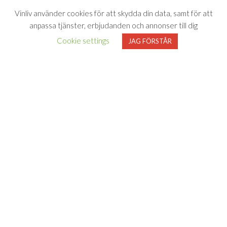
Vinliv använder cookies för att skydda din data, samt för att
anpassa tjänster, erbjudanden och annonser till dig
Cookie settings
JAG FÖRSTÅR
Vinliv har inget samarbete med Systembolaget utan tipsar
endast om viner som finns i deras sortiment. All försäljning samt
beställning sker på och genom Systembolaget.se
FÖLJ VINLIV
Adress för
Bli medlem
Facebook
Instagram
varuprov
Om Vinliv
Personuppgiftspolicy
Vinliv AB