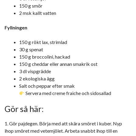
150 g smör
2 msk kallt vatten
Fyllningen
150 g rökt lax, strimlad
30 g spenat
150 g broccolini, hackad
150 g cheddar eller annan smakrik ost
3 dl vispgrädde
2 ekologiska ägg
Salt och peppar efter smak
Servera med creme fraiche och sidosallad
Gör så här:
1. Gör pajdegen. Börja med att skära smöret i kuber. Nyp
ihop smöret med vetemjölet. Arbeta snabbt ihop till en