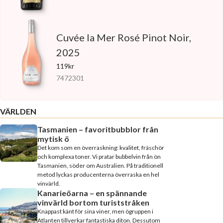
Cuvée la Mer Rosé Pinot Noir,
2025
119kr
7472301
VÄRLDEN
Tasmanien – favoritbubblor från
mytisk ö
Det kom som en överraskning: kvalitet, fräschör
och komplexa toner. Vi pratar bubbelvin från ön
Tasmanien, söder om Australien. På traditionell
metod lyckas producenterna överraska en hel
vinvärld.
Kanarieöarna – en spännande
vinvärld bortom turiststråken
Knappast känt för sina viner, men ögruppen i
Atlanten tillverkar fantastiska diton. Dessutom