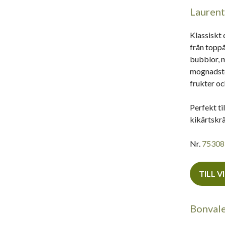
Laurent
Klassiskt 
från topp
bubblor, m
mognadston
frukter oc
Perfekt t
kikärtskr
Nr.
75308
TILL V
Bonval