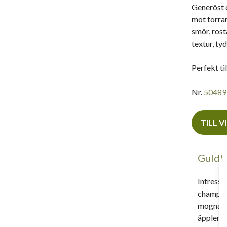
Generöst o
mot torrar
smör, rost
textur, ty
Perfekt ti
Nr.
50489
TILL V
Guldku
Intressa
champagn
mognad, 
äpplen, 