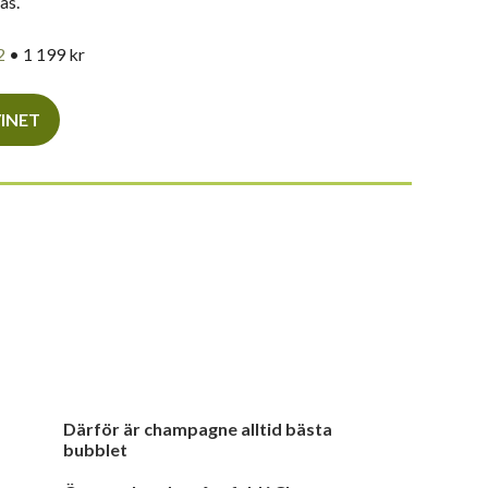
ås.
2
• 1 199 kr
VINET
Därför är champagne alltid bästa
bubblet