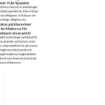
iner från Spanien
t finns massor av anledningar
t älska spanskt vin. Men vi listar
 tio viktigaste. Och tipsar om
t riktigt, riktigt bra vin.
okus på klassviner
rån Mallorca för
xklusiv leverantör
llorca har länge varit känd för
na stränder och turism, men
s vinproduktion har på senare
 tagit stora kliv framåt och
apat moderna, högkvalitativa
tryck som imponerar även på
äsna vinkännare.