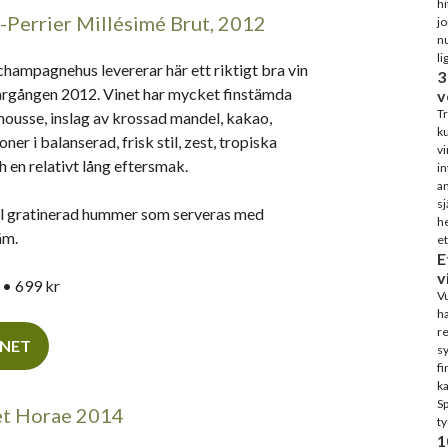
hi
-Perrier Millésimé Brut, 2012
j
nu
li
champagnehus levererar här ett riktigt bra vin
3
årgången 2012. Vinet har mycket finstämda
v
Tr
ousse, inslag av krossad mandel, kakao,
ku
er i balanserad, frisk stil, zest, tropiska
vi
h en relativt lång eftersmak.
in
an
sj
ill gratinerad hummer som serveras med
he
äm.
et
E
v
• 699 kr
Vu
ha
re
INET
sy
fi
ka
S
et Horae 2014
ty
1