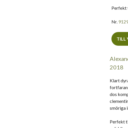
Perfekt 
Nr.
912
TILL
Alexan
2018
Klart dyr
fortfaran
dos kompl
clementin
smöriga i
Perfekt t