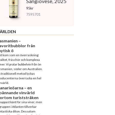
Sangiovese, 2025
95kr
7595701
ÄRLDEN
asmanien –
avoritbubblor från
ytisk ö
et kom som en överraskning:
alitet, fräschör och komplexa
ner. Vi pratar bubbelvin från ön
asmanien, söder om Australien.
 traditionell metod lyckas
roducenterna överraska en hel
nvärld.
anarieöarna – en
pännande vinvärld
ortom turiststråken
appast känt för sina viner, men
ruppen i Atlanten tillverkar
ntastiska diton. Dessutom