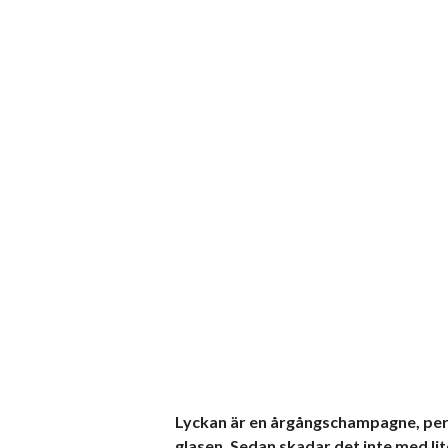
Lyckan är en årgångschampagne, per
glasen. Sedan skadar det inte med lite