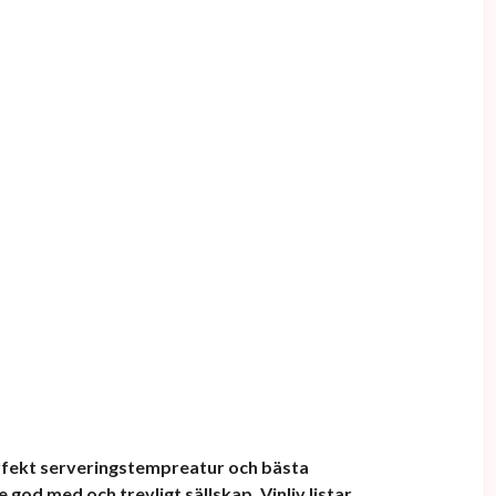
fekt serveringstempreatur och bästa
 god med och trevligt sällskap. Vinliv listar