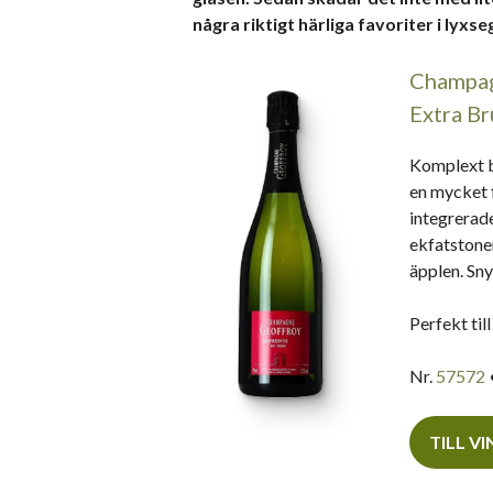
några riktigt härliga favoriter i lyxs
Champag
Extra Br
Komplext b
en mycket 
integrerade
ekfatstoner
äpplen. Sn
Perfekt til
Nr.
57572
TILL V