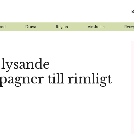
B
and
Druva
Region
Vinskolan
Rece
 lysande
gner till rimligt