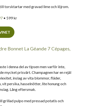
till torsktartar med gravad lime och löjrom.
97
• 599 kr
 VINET
dre Bonnet La Géande 7 Cépages,
aste i denna del av tipsen men varför inte,
de mycket prisvärt. Champagnen har en rejäl
exitet, inslag av vita blommor, fläder,
, vit persika, hasselnötter, lite honung och
nslag. Lång eftersmak.
ill grillad pulpo med pressad potatis och