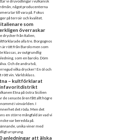
ttar vi druvodlingar i vulkanisk
ordmån, något producenterna
mera tar till vara på. Fokus
gger på terroir och kvalitet.
 italienare som
erkligen överraskar
e drycker från Italien,
ltförklarade alla tre. Borgognos
n är rött från Barolo men som
te klassas, av outgrundlig
ledning, som en barolo. Döm
älva. Och de andra två,
rregud vilka drycker! En öl och
t rött vin. Världsklass.
tna – kultförklarat
infavoritdistrikt
lkanen Etna på östra Sicilien
r de senaste åren fått allt högre
nommé i vinvärlden. I
nnerhet det röda. Men det
nns en större mångfald än vad vi
nske var beredda på.
pännande, unika viner med
dligt ursprung.
0 anledningar att älska