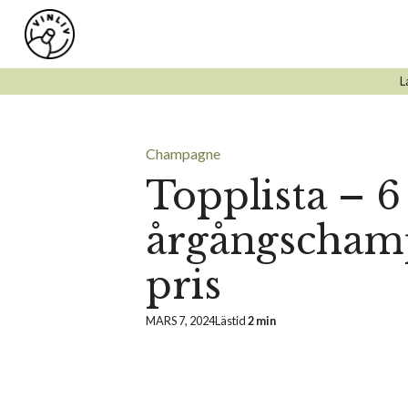
Hoppa
till
innehåll
L
Champagne
Topplista – 6
årgångschampa
pris
MARS 7, 2024
Lästid
2 min