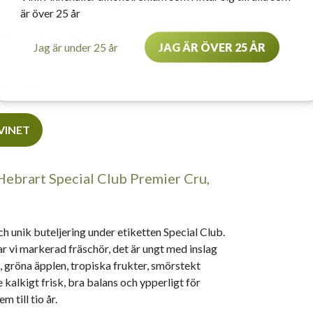
 och medellång eftersmak.
är över 25 år
till pocherad hälleflundra med spenat och
Jag är under 25 år
JAG ÄR ÖVER 25 ÅR
m.
18
• 499 kr
 VINET
ebrart Special Club Premier Cru,
h unik buteljering under etiketten Special Club.
ar vi markerad fräschör, det är ungt med inslag
s, gröna äpplen, tropiska frukter, smörstekt
e kalkigt frisk, bra balans och ypperligt för
m till tio år.