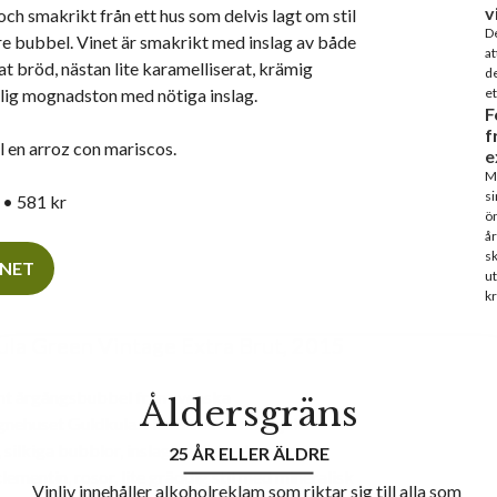
v
ch smakrikt från ett hus som delvis lagt om stil
De
e bubbel. Vinet är smakrikt med inslag av både
at
at bröd, nästan lite karamelliserat, krämig
de
dlig mognadston med nötiga inslag.
et
F
f
ll en arroz con mariscos.
e
Ma
si
• 581 kr
ön
år
sk
INET
ut
kr
la Green Vintage Extra Brut, 2015
nt årgångsbubbel från svenska
Åldersgräns
ehuset Guldkula. Här hittar vi fin, mjuk
silkiga bubblor, inslag av röda plommon,
25 ÅR ELLER ÄLDRE
clementin, rosor, lite gräddig stil med mineralisk
Vinliv innehåller alkoholreklam som riktar sig till alla som