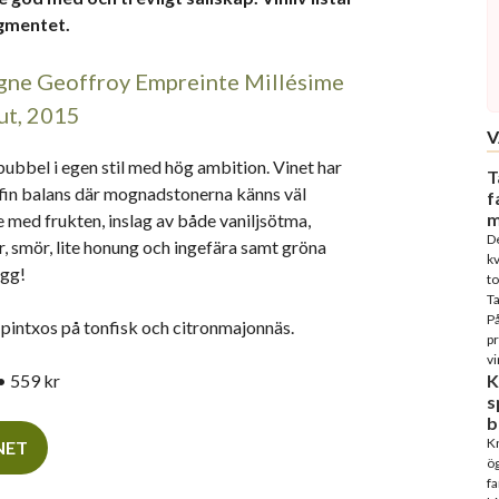
egmentet.
ne Geoffroy Empreinte Millésime
ut, 2015
V
ubbel i egen stil med hög ambition. Vinet har
T
fin balans där mognadstonerna känns väl
f
m
 med frukten, inslag av både vaniljsötma,
D
, smör, lite honung och ingefära samt gröna
kv
ygg!
to
T
På
l pintxos på tonfisk och citronmajonnäs.
p
vi
• 559 kr
K
s
b
Kn
INET
ög
fa