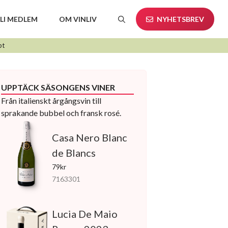
LI MEDLEM
OM VINLIV
NYHETSBREV
pt
UPPTÄCK SÄSONGENS VINER
Från italienskt årgångsvin till
sprakande bubbel och fransk rosé.
Casa Nero Blanc
de Blancs
79kr
7163301
Lucia De Maio