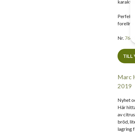
karaktär
Perfekt 
forellro
Nr.
764
TILL
Marc H
2019
Nyhet oc
Här hitt
av citru
bröd, lit
lagring fe