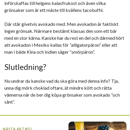
införskaffas till helgens kalasfrukost och även vilka
grönsaker som är ett måste till kvällens tacobuffé.
Där står givetvis avokado med. Men avokadon är faktiskt
ingen grönsak. Närmare bestämt klassas den som ett bär
med en stor kärna. Kanske har du rest en del och därmed hört
att avokadon i Mexiko kallas för “alligatorpäron” eller att
man i både Kina och Indien säger “smörpäron”.
Slutledning?
Nu undrar du kanske vad du ska göra med denna info? Tja,
unna dig mörk choklad oftare, ät mindre kött och rätta
vännerna när de ber dig köpa grönsaker som avokado “och
sånt”.
NÄSTA ARTIKEL