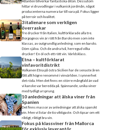
Atlanten tillverkar fantastiska diton. Dessutom
hittar vi druvodlingar i vulkanisk jordmån, något
producenterna numera tar till vara på. Fokus ligger
på terroir och kvalitet.
3 italienare som verkligen
överraskar
Tre drycker från Italien, kultförklarade alla tre.
Borgognos vin är rött från Barolo men som inte
klassas, av outgrundlig anledning, som en barolo.
Döm själva. Och de andra två, herregud vilka
drycker! En öl och ett rött vin. Världsklass.
Etna – kultförklarat
vinfavoritdistrikt
Vulkanen Etna på östra Sicilien har de senaste åren
fått allt högre renommé i vinvärlden. I synnerhet
det röda. Men det finns en större mångfald än vad
vi kanske var beredda på. Spännande, unika viner
med tydligt ursprung.
10 anledningar att älska viner från
Spanien
Det finns massor av anledningar att älska spanskt
vin. Men vi listar de tio viktigaste. Och tipsar om ett
riktigt, riktigt bra vin.
Fokus på klassviner från Mallorca
för exklusiv leverantör