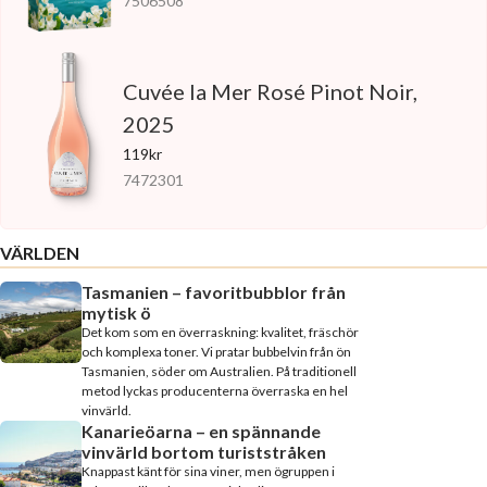
7506508
Cuvée la Mer Rosé Pinot Noir,
2025
119kr
7472301
VÄRLDEN
Tasmanien – favoritbubblor från
mytisk ö
Det kom som en överraskning: kvalitet, fräschör
och komplexa toner. Vi pratar bubbelvin från ön
Tasmanien, söder om Australien. På traditionell
metod lyckas producenterna överraska en hel
vinvärld.
Kanarieöarna – en spännande
vinvärld bortom turiststråken
Knappast känt för sina viner, men ögruppen i