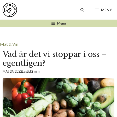
Hoppa
till
MENY
innehåll
Menu
Mat & Vin
Vad är det vi stoppar i oss –
egentligen?
MAJ 24, 2022
Lästid
2 min