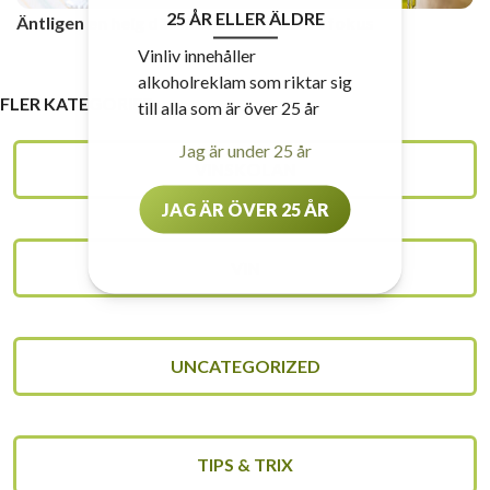
25 ÅR ELLER ÄLDRE
Äntligen en helg där mat och dryck är i fokus
Vinliv innehåller
alkoholreklam som riktar sig
FLER KATEGORIER
till alla som är över 25 år
Jag är under 25 år
VINSKOLAN
JAG ÄR ÖVER 25 ÅR
VIN
UNCATEGORIZED
TIPS & TRIX