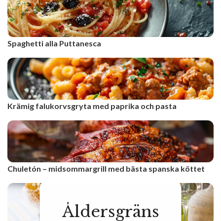
Spaghetti alla Puttanesca
Krämig falukorvsgryta med paprika och pasta
Chuletón – midsommargrill med bästa spanska köttet
Åldersgräns