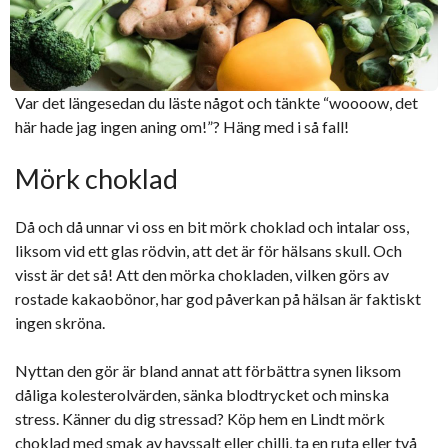
Var det längesedan du läste något och tänkte “woooow, det
här hade jag ingen aning om!”? Häng med i så fall!
Mörk choklad
Då och då unnar vi oss en bit mörk choklad och intalar oss,
liksom vid ett glas rödvin, att det är för hälsans skull. Och
visst är det så! Att den mörka chokladen, vilken görs av
rostade kakaobönor, har god påverkan på hälsan är faktiskt
ingen skröna.
Nyttan den gör är bland annat att förbättra synen liksom
dåliga kolesterolvärden, sänka blodtrycket och minska
stress. Känner du dig stressad? Köp hem en Lindt mörk
choklad med smak av havssalt eller chilli, ta en ruta eller två