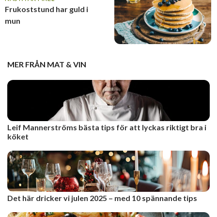
Frukoststund har guld i
mun
MER FRÅN
MAT & VIN
Leif Mannerströms bästa tips för att lyckas riktigt bra i
köket
Det här dricker vi julen 2025 – med 10 spännande tips