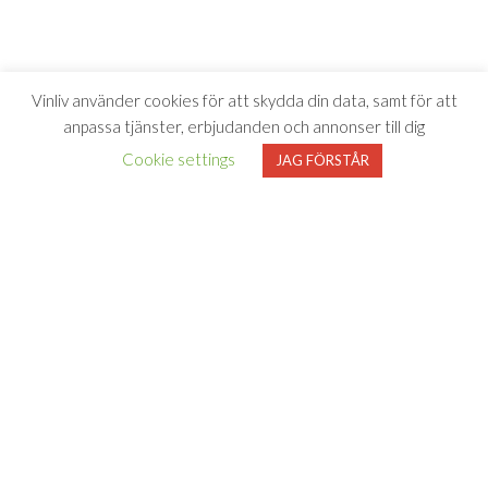
Vinliv använder cookies för att skydda din data, samt för att
anpassa tjänster, erbjudanden och annonser till dig
Cookie settings
JAG FÖRSTÅR
Vinliv har inget samarbete med Systembolaget utan tipsar
endast om viner som finns i deras sortiment. All försäljning samt
beställning sker på och genom Systembolaget.se