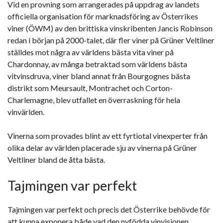
Vid en provning som arrangerades på uppdrag av landets
officiella organisation för marknadsföring av Österrikes
viner (ÖWM) av den brittiska vinskribenten Jancis Robinson
redan i början på 2000-talet, där fler viner på Grüner Veltliner
ställdes mot några av världens bästa vita viner på
Chardonnay, av många betraktad som världens bästa
vitvinsdruva, viner bland annat från Bourgognes bästa
distrikt som Meursault, Montrachet och Corton-
Charlemagne, blev utfallet en överraskning för hela
vinvärlden.
Vinerna som provades blint av ett fyrtiotal vinexperter från
olika delar av världen placerade sju av vinerna på Grüner
Veltliner bland de åtta bästa.
Tajmingen var perfekt
Tajmingen var perfekt och precis det Österrike behövde för
att kunna exponera både vad den nyfödda vinvisionen