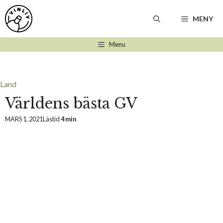
Hoppa
till
MENY
innehåll
Menu
Land
Världens bästa GV
MARS 1, 2021
Lästid
4 min