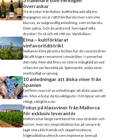
3 italienare som verkligen
överraskar
Tre drycker från Italien, kultförklarade alla tre.
Borgognos vin är rött från Barolo men som inte
klassas, av outgrundlig anledning, som en barolo.
Döm själva. Och de andra två, herregud vilka
drycker! En öl och ett rött vin. Världsklass.
Etna – kultförklarat
vinfavoritdistrikt
Vulkanen Etna på östra Sicilien har de senaste åren
fått allt högre renommé i vinvärlden. I synnerhet
det röda. Men det finns en större mångfald än vad
vi kanske var beredda på. Spännande, unika viner
med tydligt ursprung.
10 anledningar att älska viner från
Spanien
Det finns massor av anledningar att älska spanskt
vin. Men vi listar de tio viktigaste. Och tipsar om ett
riktigt, riktigt bra vin.
Fokus på klassviner från Mallorca
för exklusiv leverantör
Mallorca har länge varit känd för sina stränder och
turism, men öns vinproduktion har på senare år
tagit stora kliv framåt och skapat moderna,
högkvalitativa uttryck som imponerar även på