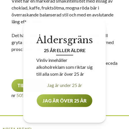
Vinet har en markerad smakintensitet med inslag av
choklad, kaffe, fruktsötma, mogna röda bär i
överraskande balanserad stil och med en avslutande
lång eftersmak.
Det här vinet dricker jag till en mustig lasagne, till
Åldersgräns
gryta på grönsaker och högrev eller till en pizza med
prosciutto, vitlök och mycket ruccola.
25 ÅR ELLER ÄLDRE
Vinliv innehåller
Johan Franco Cereceda
alkoholreklam som riktar sig
till alla som är över 25 år
Jag är under 25 år
TILL VINET
nr
50533
• 199 kr
JAG ÄR ÖVER 25 ÅR