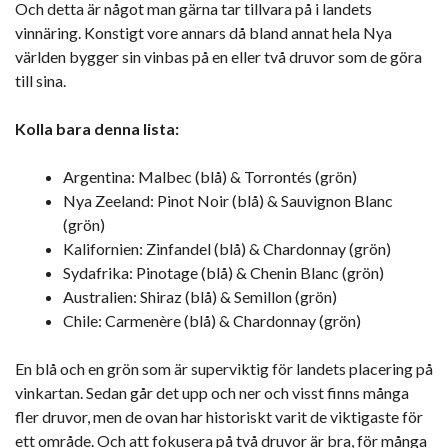
Och detta är något man gärna tar tillvara på i landets
vinnäring. Konstigt vore annars då bland annat hela Nya
världen bygger sin vinbas på en eller två druvor som de göra
till sina.
Kolla bara denna lista:
Argentina: Malbec (blå) & Torrontés (grön)
Nya Zeeland: Pinot Noir (blå) & Sauvignon Blanc
(grön)
Kalifornien: Zinfandel (blå) & Chardonnay (grön)
Sydafrika: Pinotage (blå) & Chenin Blanc (grön)
Australien: Shiraz (blå) & Semillon (grön)
Chile: Carmenère (blå) & Chardonnay (grön)
En blå och en grön som är superviktig för landets placering på
vinkartan. Sedan går det upp och ner och visst finns många
fler druvor, men de ovan har historiskt varit de viktigaste för
ett område. Och att fokusera på två druvor är bra, för många