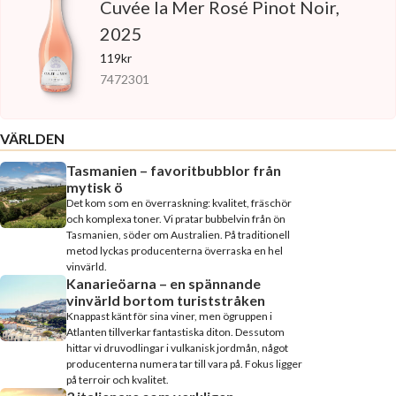
Cuvée la Mer Rosé Pinot Noir,
2025
119kr
7472301
VÄRLDEN
Tasmanien – favoritbubblor från
mytisk ö
Det kom som en överraskning: kvalitet, fräschör
och komplexa toner. Vi pratar bubbelvin från ön
Tasmanien, söder om Australien. På traditionell
metod lyckas producenterna överraska en hel
vinvärld.
Kanarieöarna – en spännande
vinvärld bortom turiststråken
Knappast känt för sina viner, men ögruppen i
Atlanten tillverkar fantastiska diton. Dessutom
hittar vi druvodlingar i vulkanisk jordmån, något
producenterna numera tar till vara på. Fokus ligger
på terroir och kvalitet.