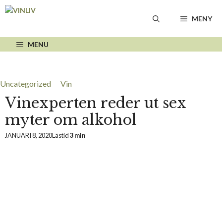
Hoppa
till
MENY
innehåll
MENU
Uncategorized
Vin
Vinexperten reder ut sex
myter om alkohol
JANUARI 8, 2020
Lästid
3 min