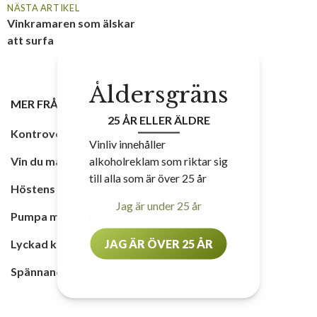
NÄSTA ARTIKEL
Vinkramaren som älskar
att surfa
Åldersgräns
MER FRÅN
UNCATEGORIZED
,
VIN
25 ÅR ELLER ÄLDRE
Kontrovers kring viner med nedsatt pris
Vinliv innehåller
alkoholreklam som riktar sig
Vin du måste gilla för att hänga med
till alla som är över 25 år
Höstens härligaste honung
Jag är under 25 år
Pumpa mer än en symbol för Halloweenskräck
JAG ÄR ÖVER 25 ÅR
Lyckad kombo när druva möter alpland
Spännande alpvin från norra Italien