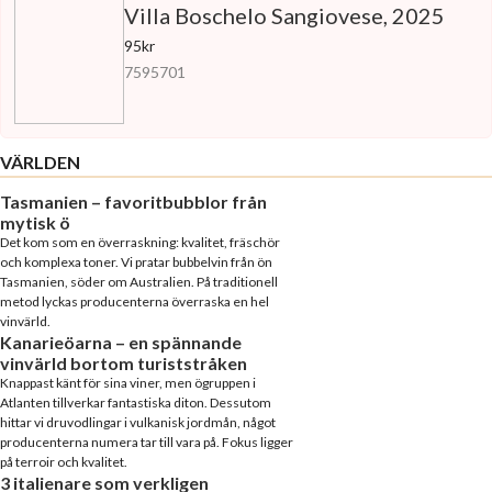
Villa Boschelo Sangiovese, 2025
95kr
7595701
VÄRLDEN
Tasmanien – favoritbubblor från
mytisk ö
Det kom som en överraskning: kvalitet, fräschör
och komplexa toner. Vi pratar bubbelvin från ön
Tasmanien, söder om Australien. På traditionell
metod lyckas producenterna överraska en hel
vinvärld.
Kanarieöarna – en spännande
vinvärld bortom turiststråken
Knappast känt för sina viner, men ögruppen i
Atlanten tillverkar fantastiska diton. Dessutom
hittar vi druvodlingar i vulkanisk jordmån, något
producenterna numera tar till vara på. Fokus ligger
på terroir och kvalitet.
3 italienare som verkligen