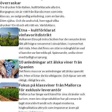
överraskar
Tre drycker från Italien, kultförklarade alla tre.
Borgognos vin är rött från Barolo men som inte
klassas, av outgrundlig anledning, som en barolo.
Döm själva. Och de andra två, herregud vilka
drycker! En öl och ett rött vin. Världsklass.
Etna – kultförklarat
vinfavoritdistrikt
Vulkanen Etna på östra Sicilien har de senaste åren
fått allt högre renommé i vinvärlden. I synnerhet
det röda. Men det finns en större mångfald än vad
vi kanske var beredda på. Spännande, unika viner
med tydligt ursprung.
10 anledningar att älska viner från
Spanien
Det finns massor av anledningar att älska spanskt
vin. Men vi listar de tio viktigaste. Och tipsar om ett
riktigt, riktigt bra vin.
Fokus på klassviner från Mallorca
för exklusiv leverantör
Mallorca har länge varit känd för sina stränder och
turism, men öns vinproduktion har på senare år
tagit stora kliv framåt och skapat moderna,
högkvalitativa uttryck som imponerar även på