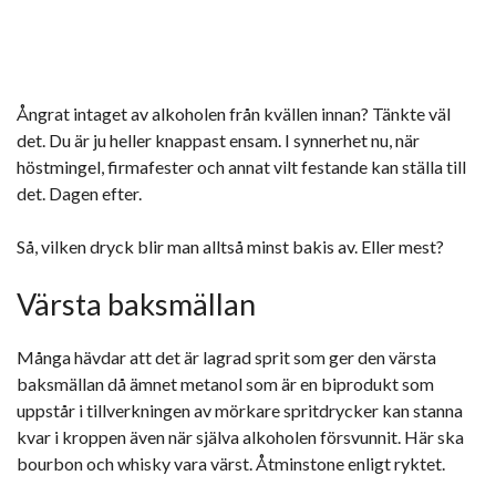
Ångrat intaget av alkoholen från kvällen innan? Tänkte väl
det. Du är ju heller knappast ensam. I synnerhet nu, när
höstmingel, firmafester och annat vilt festande kan ställa till
det. Dagen efter.
Så, vilken dryck blir man alltså minst bakis av. Eller mest?
Värsta baksmällan
Många hävdar att det är lagrad sprit som ger den värsta
baksmällan då ämnet metanol som är en biprodukt som
uppstår i tillverkningen av mörkare spritdrycker kan stanna
kvar i kroppen även när själva alkoholen försvunnit. Här ska
bourbon och whisky vara värst. Åtminstone enligt ryktet.