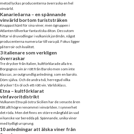
metod lyckas producenterna överraska en hel
vinvärld.
Kanarieöarna – en spännande
vinvärld bortom turiststråken
Knappast känt för sina viner, men ögruppen i
Atlanten tillverkar fantastiska diton. Dessutom
hittar vi druvodlingar i vulkanisk jordmån, något
producenterna numera tar till vara på. Fokus ligger
på terroir och kvalitet.
3 italienare som verkligen
överraskar
Tre drycker från Italien, kultförklarade alla tre.
Borgognos vin är rött från Barolo men som inte
klassas, av outgrundlig anledning, som en barolo.
Döm själva. Och de andra två, herregud vilka
drycker! En öl och ett rött vin. Världsklass.
Etna – kultförklarat
vinfavoritdistrikt
Vulkanen Etna på östra Sicilien har de senaste åren
fått allt högre renommé i vinvärlden. I synnerhet
det röda. Men det finns en större mångfald än vad
vi kanske var beredda på. Spännande, unika viner
med tydligt ursprung.
10 anledningar att älska viner från