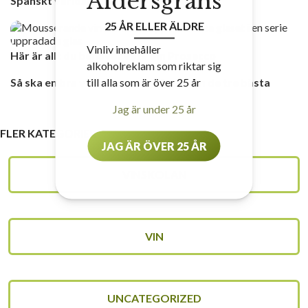
Åldersgräns
Spanskt världsarv som erövrar världen
25 ÅR ELLER ÄLDRE
Vinliv innehåller
Här är allt du behöver veta om Prosecco
alkoholreklam som riktar sig
till alla som är över 25 år
Så ska en bra vinkyl vara – vi tipsar om de tre bästa
Jag är under 25 år
FLER KATEGORIER
JAG ÄR ÖVER 25 ÅR
VINSKOLAN
VIN
UNCATEGORIZED