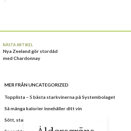
NÄSTA ARTIKEL
Nya Zeeland gör stordåd
med Chardonnay
MER FRÅN
UNCATEGORIZED
Topplista – 5 bästa starkvinerna på Systembolaget
Så många kalorier innehåller ditt vin
Sött, starkt & färgglatt – likören åter på modet