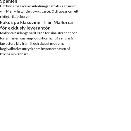
Spanien
Det finns massor av anledningar att älska spanskt
vin. Men vi listar de tio viktigaste. Och tipsar om ett
riktigt, riktigt bra vin.
Fokus på klassviner från Mallorca
för exklusiv leverantör
Mallorca har länge varit känd för sina stränder och
turism, men öns vinproduktion har på senare år
tagit stora kliv framåt och skapat moderna,
högkvalitativa uttryck som imponerar även på
kräsna vinkännare.