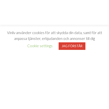
Vinliv använder cookies för att skydda din data, samt för att
anpassa tjänster, erbjudanden och annonser till dig
Cookie settings
JAG FÖRSTÅR
Vinliv har inget samarbete med Systembolaget utan tipsar
endast om viner som finns i deras sortiment. All försäljning samt
beställning sker på och genom Systembolaget.se