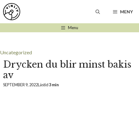
Hoppa
till
MENY
innehåll
Menu
Uncategorized
Drycken du blir minst bakis
av
SEPTEMBER 9, 2022
Lästid
3 min