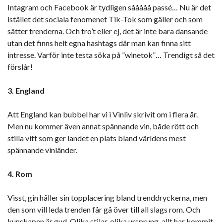
Intagram och Facebook är tydligen sååååå passé… Nu är det
istället det sociala fenomenet Tik-Tok som gäller och som
sätter trenderna. Och tro’t eller ej, det är inte bara dansande
utan det finns helt egna hashtags där man kan finna sitt
intresse. Varför inte testa söka på ”winetok”… Trendigt så det
förslår!
3. England
Att England kan bubbel har vi i Vinliv skrivit om i flera år.
Men nu kommer även annat spännande vin, både rött och
stilla vitt som ger landet en plats bland världens mest
spännande vinländer.
4. Rom
Visst, gin håller sin topplacering bland trenddryckerna, men
den som vill leda trenden får gå över till all slags rom. Och
kunskapen är gud. Olika stilar, olika ursprung, allt har kommit