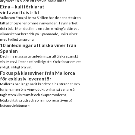
drycker! En öl och ett rött vin. Världsklass.
Etna – kultförklarat
vinfavoritdistrikt
Vulkanen Etna på östra Sicilien har de senaste åren
fått allt högre renommé i vinvärlden. I synnerhet
det röda. Men det finns en större mångfald än vad
vi kanske var beredda på. Spännande, unika viner
med tydligt ursprung.
10 anledningar att älska viner från
Spanien
Det finns massor av anledningar att älska spanskt
vin. Men vi listar de tio viktigaste. Och tipsar om ett
riktigt, riktigt bra vin.
Fokus på klassviner från Mallorca
för exklusiv leverantör
Mallorca har länge varit känd för sina stränder och
turism, men öns vinproduktion har på senare år
tagit stora kliv framåt och skapat moderna,
högkvalitativa uttryck som imponerar även på
kräsna vinkännare.