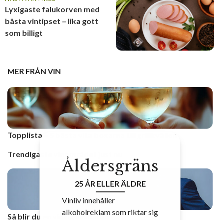
Lyxigaste falukorven med
bästa vintipset – lika gott
som billigt
MER FRÅN
VIN
Topplista – 5 bästa vita boxarna till grillkvällen
Trendigaste vinområdet just nu
Åldersgräns
25 ÅR ELLER ÄLDRE
Vinliv innehåller
alkoholreklam som riktar sig
Så blir du en vidrig vinsnobb