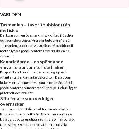
VÄRLDEN
Tasmanien – favoritbubblor från
mytisk ö
Det kom som en överraskning: kvalitet, fräschör
och komplexa toner. Vi pratar bubbelvin från ön
Tasmanien, söder om Australien. På traditionell
metod lyckas producenterna överraska en hel
vinvärld.
Kanarieöarna – en spännande
vinvärld bortom turiststråken
Knappast känt för sina viner, men ögruppen i
Atlanten tillverkar fantastiska diton. Dessutom
hittar vi druvodlingar i vulkanisk jordmån, något
producenterna numera tar till vara på. Fokus ligger
på terroir och kvalitet.
3 italienare som verkligen
överraskar
Tre drycker från Italien, kultförklarade alla tre.
Borgognos vin är rött från Barolo men som inte
klassas, av outgrundlig anledning, som en barolo.
Döm själva. Och de andra två, herregud vilka