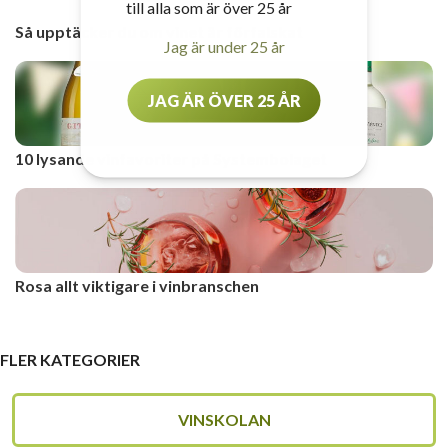
till alla som är över 25 år
Så upptäcker du om vinet är förfalskat
Jag är under 25 år
JAG ÄR ÖVER 25 ÅR
10 lysande vinfavoriter på Systembolaget
Rosa allt viktigare i vinbranschen
FLER KATEGORIER
VINSKOLAN