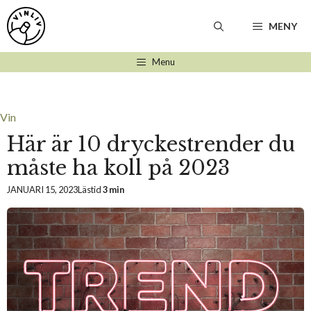
Hoppa
till
MENY
innehåll
Menu
Vin
Här är 10 dryckestrender du
måste ha koll på 2023
JANUARI 15, 2023
Lästid
3 min