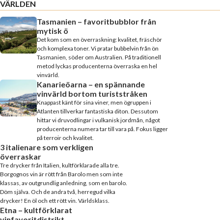
VÄRLDEN
Tasmanien – favoritbubblor från
mytisk ö
Det kom som en överraskning: kvalitet, fräschör
och komplexa toner. Vi pratar bubbelvin från ön
Tasmanien, söder om Australien. På traditionell
metod lyckas producenterna överraska en hel
vinvärld.
Kanarieöarna – en spännande
vinvärld bortom turiststråken
Knappast känt för sina viner, men ögruppen i
Atlanten tillverkar fantastiska diton. Dessutom
hittar vi druvodlingar i vulkanisk jordmån, något
producenterna numera tar till vara på. Fokus ligger
på terroir och kvalitet.
3 italienare som verkligen
överraskar
Tre drycker från Italien, kultförklarade alla tre.
Borgognos vin är rött från Barolo men som inte
klassas, av outgrundlig anledning, som en barolo.
Döm själva. Och de andra två, herregud vilka
drycker! En öl och ett rött vin. Världsklass.
Etna – kultförklarat
vinfavoritdistrikt