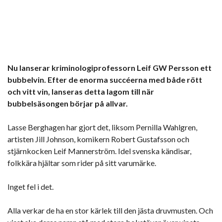
Nu lanserar kriminologiprofessorn Leif GW Persson ett
bubbelvin. Efter de enorma succéerna med både rött
och vitt vin, lanseras detta lagom till när
bubbelsäsongen börjar på allvar.
Lasse Berghagen har gjort det, liksom Pernilla Wahlgren,
artisten Jill Johnson, komikern Robert Gustafsson och
stjärnkocken Leif Mannerström. Idel svenska kändisar,
folkkära hjältar som rider på sitt varumärke.
Inget fel i det.
Alla verkar de ha en stor kärlek till den jästa druvmusten. Och