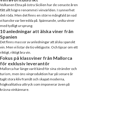
Vulkanen Etna på östra Sicilien har de senaste åren
fått allt högre renommé i vinvärlden. I synnerhet
det röda. Men det finns en större mångfald än vad
vi kanske var beredda på. Spännande, unika viner
med tydligt ursprung.
10 anledningar att älska viner från
Spanien
Det finns massor av anledningar att älska spanskt
vin. Men vi listar de tio viktigaste. Och tipsar om ett
riktigt, riktigt bra vin.
Fokus på klassviner från Mallorca
för exklusiv leverantör
Mallorca har länge varit känd för sina stränder och
turism, men öns vinproduktion har på senare år
tagit stora kliv framåt och skapat moderna,
högkvalitativa uttryck som imponerar även på
kräsna vinkännare.