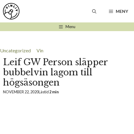
Hoppa
till
MENY
innehåll
Menu
Uncategorized
Vin
Leif GW Person släpper
bubbelvin lagom till
högsäsongen
NOVEMBER 22, 2020
Lästid
2 min